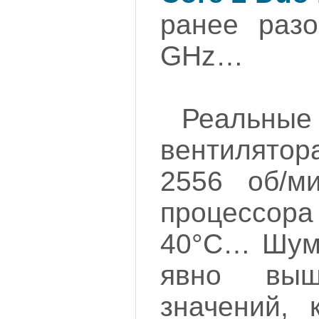
ранее разо
GHz…
Реальн
вентилят
2556 об/ми
процессора
40°С… Шум 
явно выш
значений, 