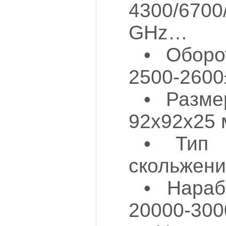
4300/670
GHz…
• Оборо
2500-2600
• Разме
92х92х25
• Тип 
скольжени
• Нараб
20000-300