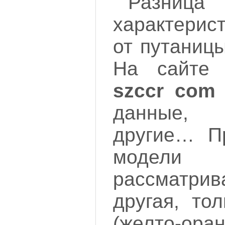
Раз
характерис
от путаниц
На сайте 
szccr com
данные,
другие… П
модел
рассматрив
другая, то
(желто-ора