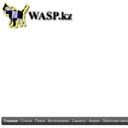
Главная
·
Статьи
·
Поиск
·
Фотогалерея
·
Скачать!
·
Форум
·
Обратная связ