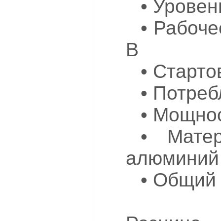
• Урове
• Рабоч
В
• Старто
• Потреб
• Мощно
• Мате
алюминий
• Общий 