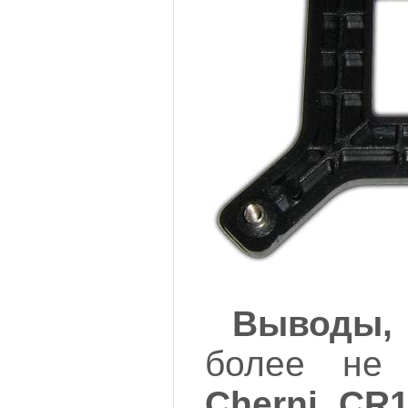
Выводы,
более не
Cherni CR1