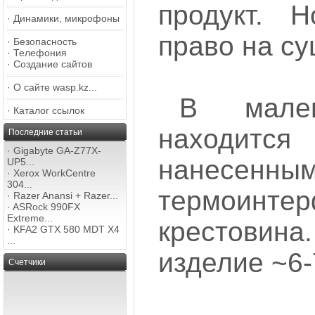
продукт. 
·
Динамики, микрофоны
право на с
·
Безопасность
·
Телефония
·
Создание сайтов
·
О сайте wasp.kz...
В мален
·
Каталог ссылок
находитс
Последние статьи
·
Gigabyte GA-Z77X-
нанесенны
UP5...
·
Xerox WorkCentre
304...
термоин
·
Razer Anansi + Razer...
·
ASRock 990FX
Extreme...
крестовина
·
KFA2 GTX 580 MDT X4
...
изделие ~6-7
Счетчики