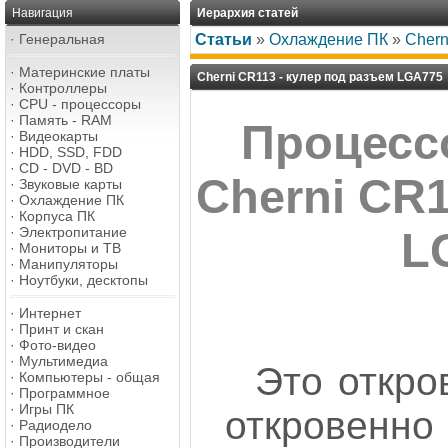
Навигация
Иерархия статей
·
Генеральная
Статьи
»
Охлаждение ПК
»
Chern
·
Материнские платы
Cherni CR113 - кулер под разъем LGA775
·
Контроллеры
·
CPU - процессоры
·
Память - RAM
Процесс
·
Видеокарты
·
HDD, SSD, FDD
·
CD - DVD - BD
Cherni CR
·
Звуковые карты
·
Охлаждение ПК
·
Корпуса ПК
·
Электропитание
L
·
Мониторы и ТВ
·
Манипуляторы
·
Ноутбуки, десктопы
·
Интернет
·
Принт и скан
·
Фото-видео
·
Мультимедиа
Это откро
·
Компьютеры - общая
·
Программное
·
Игры ПК
открове
·
Радиодело
·
Производители