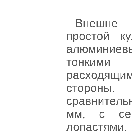
Внешне
простой ку
алюминиев
тонким
расходящи
стороны
сравнитель
мм, с се
лопастями.