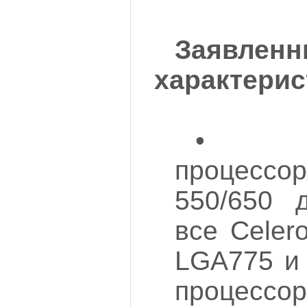
Заявленн
характерис
• П
процесс
550/650 
все Celer
LGA775 и
проц