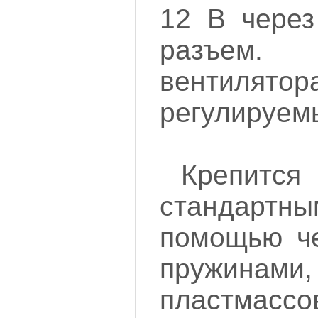
12 В через
разъем
венти
регулируем
Крепи
стандартн
помощью че
пружи
пластмассо