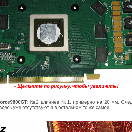
+ Щелкните по рисунку, чтобы увеличить!
Force9800GT
: №2 длиннее №1, примерно на 20 мм. Сле
десь уже отсутствуют, а в остальном то же самое.