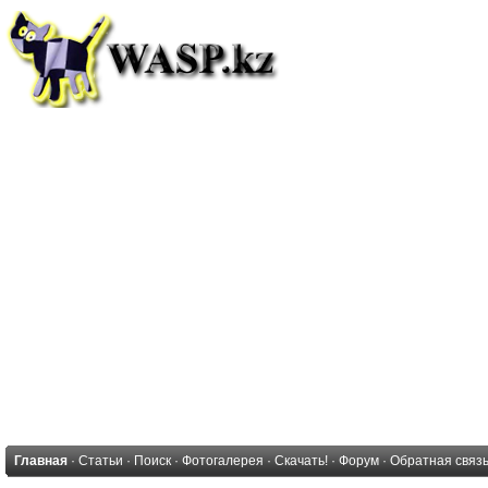
Главная
·
Статьи
·
Поиск
·
Фотогалерея
·
Скачать!
·
Форум
·
Обратная связ