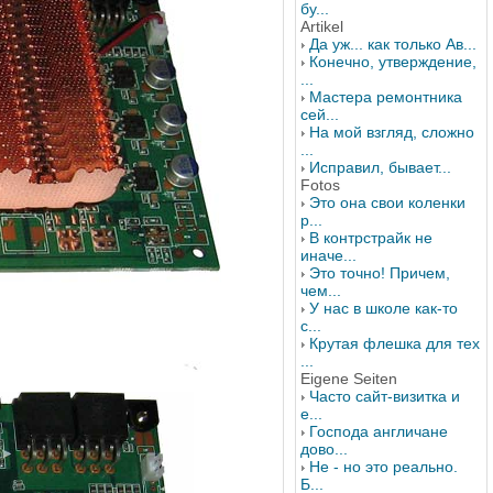
бу...
Artikel
Да уж... как только Ав...
Конечно, утверждение,
...
Мастера ремонтника
сей...
На мой взгляд, сложно
...
Исправил, бывает...
Fotos
Это она свои коленки
р...
В контрстрайк не
иначе...
Это точно! Причем,
чем...
У нас в школе как-то
с...
Крутая флешка для тех
...
Eigene Seiten
Часто сайт-визитка и
е...
Господа англичане
дово...
Не - но это реально.
Б...