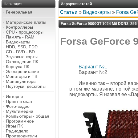
Навигация
Иерархия статей
·
Генеральная
Статьи
»
Видеокарты
»
Forsa Ge
·
Материнские платы
Forsa GeForce 9800GT 1024 Мб DDR3, 256 
·
Контроллеры
·
CPU - процессоры
·
Память - RAM
Forsa GeForce 
·
Видеокарты
·
HDD, SSD, FDD
·
CD - DVD - BD
·
Звуковые карты
·
Охлаждение ПК
Вариант №1
·
Корпуса ПК
·
Электропитание
Вариант №2
·
Мониторы и ТВ
·
Манипуляторы
Именно так – второй вар
·
Ноутбуки, десктопы
в том же магазине, по той ж
видеокарты. Я назвал ее «
·
Интернет
·
Принт и скан
·
Фото-видео
·
Мультимедиа
·
Компьютеры - общая
·
Программное
·
Игры ПК
·
Радиодело
·
Производители