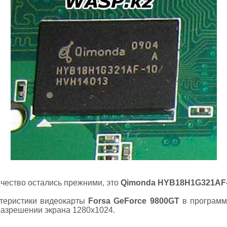
ичество остались прежними, это
Qimonda HYB18H1G321AF
ктеристики видеокарты
Forsa GeForce 9800GT
в программ
разрешении экрана 1280х1024.