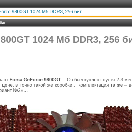
Force 9800GT 1024 Мб DDR3, 256 бит
бит
9800GT 1024 Мб DDR3, 256 б
иант
Forsa GeForce 9800GT
… Он был куплен спустя 2-3 м
е цене, в точно такой же коробке… комплектация та же – в
Вариант №2»…