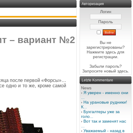
Авторизация
Логин
Пароль
ит – вариант №2
Вы не
зарегистрированы?
Нажмите здесь
для
регистрации.
Забыли пароль?
Запросите новый
здесь
.
есяца после первой «Форсы»…
Letzte Kommentare
се одно и то же, кроме самой
News
Я уверен - именно они
...
На урановые рудники!
К...
Бухгалтеры уже за
голо...
Вот так и заменят нас
...
Уважаемый - назад в