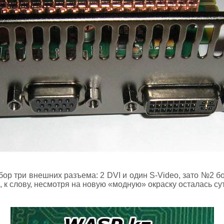
ор три внешних разъема: 2 DVI и один S-Video, зато №2 бо
 к слову, несмотря на новую «модную» окраску осталась су