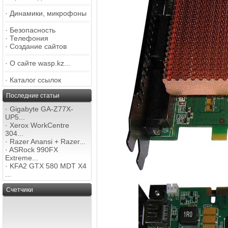
·
Динамики, микрофоны
·
Безопасность
·
Телефония
·
Создание сайтов
·
О сайте wasp.kz...
·
Каталог ссылок
Последние статьи
·
Gigabyte GA-Z77X-
UP5...
·
Xerox WorkCentre
304...
·
Razer Anansi + Razer...
·
ASRock 990FX
Extreme...
·
KFA2 GTX 580 MDT X4
...
Счетчики