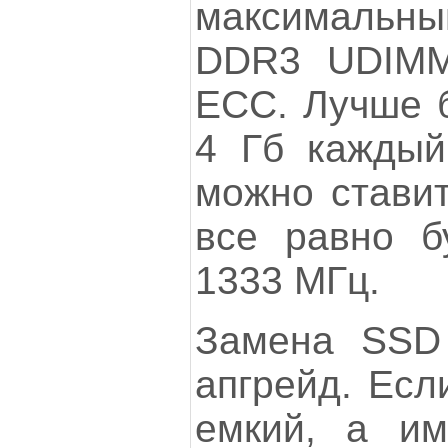
максимальн
DDR3 UDIM
ECC. Лучше б
4 Гб каждый
можно ставит
все равно б
1333 МГц.
Замена SSD
апгрейд. Есл
емкий, а им