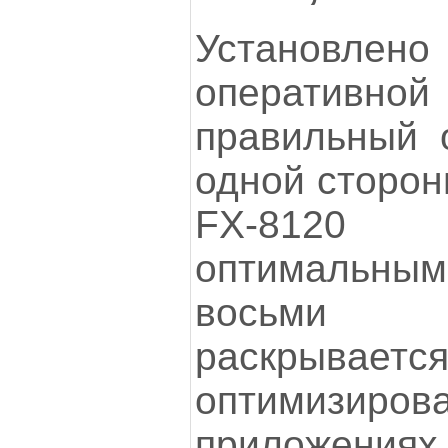
Установл
оператив
правильный 
одной сторон
FX-8120 
оптимальны
восьми 
раскры
оптимизиров
приложени