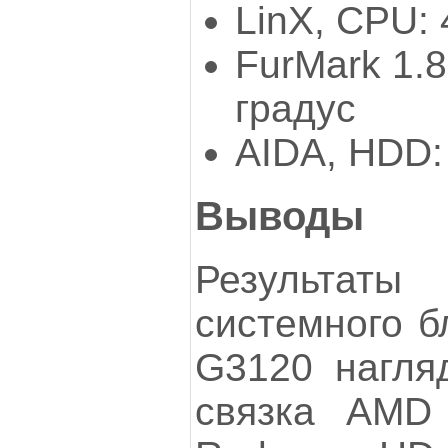
LinX, CPU: 
FurMark 1.8
градус
AIDA, HDD:
Выводы
Результат
системного б
G3120 нагляд
связка AMD