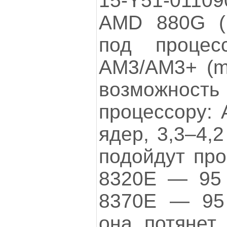
15-Y51-011
AMD 880G (
под процес
AM3/AM3+ (m
возможнос
процессору:
ядер, 3,3–4,2
подойдут пр
8320E — 95
8370E — 95 
она потянет