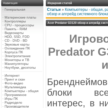
Навигация
Иерархия статей
·
Генеральная
Статьи
»
Компьютеры - общая, р
обзор и апгрейд системного блок
·
Материнские платы
·
Контроллеры
Acer Predator G3120 обзор и апгрейд сис
·
CPU - процессоры
·
Память - RAM
·
Видеокарты
Игрово
·
HDD, SSD, FDD
·
CD - DVD - BD
·
Звуковые карты
Predator 
·
Охлаждение ПК
·
Корпуса ПК
·
Электропитание
·
Мониторы и ТВ
и
·
Манипуляторы
·
Ноутбуки, десктопы
·
Интернет
Бренднеймо
·
Принт и скан
·
Фото-видео
·
Мультимедиа
блоки все
·
Компьютеры - общая
·
Программное
·
Игры ПК
интерес, в н
·
Радиодело
·
Производители