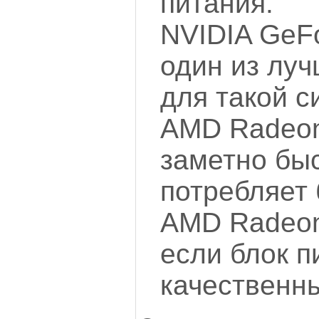
питания.
NVIDIA GeF
один из лу
для такой с
AMD Radeon
заметно быс
потребляет 
AMD Radeon
если блок п
качественн