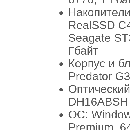
Накопители
RealSSD С4
Seagate ST
Гбайт
Корпус и б
Predator G3
Оптический
DH16ABSH
ОС: Windo
Premium, 6