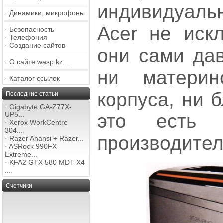
индивидуал
·
Динамики, микрофоны
Acer не искл
·
Безопасность
·
Телефония
·
Создание сайтов
они сами дав
·
О сайте wasp.kz...
ни материн
·
Каталог ссылок
корпуса, ни 
Последние статьи
·
Gigabyte GA-Z77X-
это есть
UP5...
·
Xerox WorkCentre
304...
производите
·
Razer Anansi + Razer...
·
ASRock 990FX
Extreme...
·
KFA2 GTX 580 MDT X4
...
Счетчики