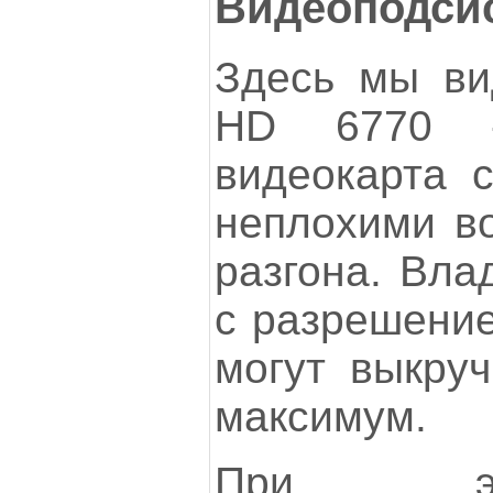
Видеоподси
Здесь мы в
HD 6770 -
видеокарта с
неплохими в
разгона. Вла
с разрешение
могут выкруч
максимум.
При эт