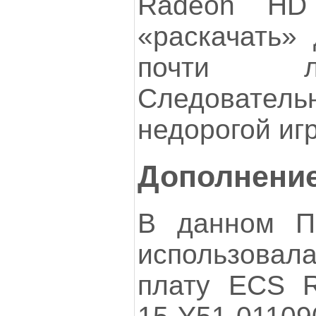
Radeon HD
«раскачать»
почти л
Следовател
недорогой иг
Дополнение
В данном П
использова
плату ECS 