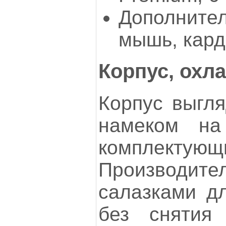
Дополнител
мышь, кард
Корпус, охл
Корпус выгля
намеком н
комплекту
Производит
салазками д
без снятия