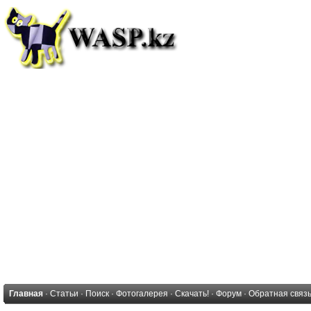
Главная
·
Статьи
·
Поиск
·
Фотогалерея
·
Скачать!
·
Форум
·
Обратная связ