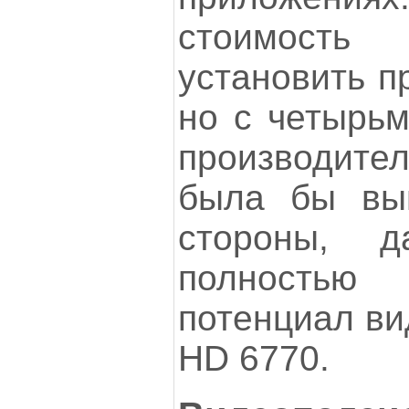
стоимост
установить п
но с четырьм
производите
была бы вы
стороны, д
полность
потенциал в
HD 6770.