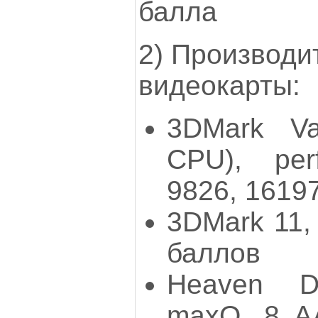
балла
2) Производи
видеокарты:
3DMark Va
CPU), per
9826, 1619
3DMark 11,
баллов
Heaven D
maxQ, 8 AA