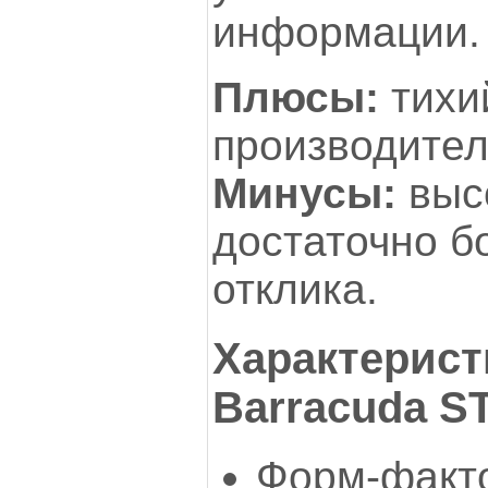
информации.
Плюсы:
тихи
производител
Минусы:
высо
достаточно б
отклика.
Характерист
Barracuda S
Форм-факто