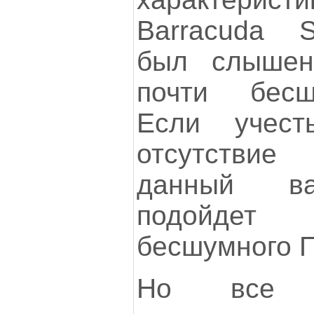
Barracuda 
был слыше
почти бесш
Если учест
отсутстви
данный ва
подойдет
бесшумного П
Но все э