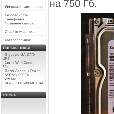
на 750 Гб.
·
Динамики, микрофоны
·
Безопасность
·
Телефония
·
Создание сайтов
·
О сайте wasp.kz...
·
Каталог ссылок
Последние статьи
·
Gigabyte GA-Z77X-
UP5...
·
Xerox WorkCentre
304...
·
Razer Anansi + Razer...
·
ASRock 990FX
Extreme...
·
KFA2 GTX 580 MDT X4
...
Счетчики