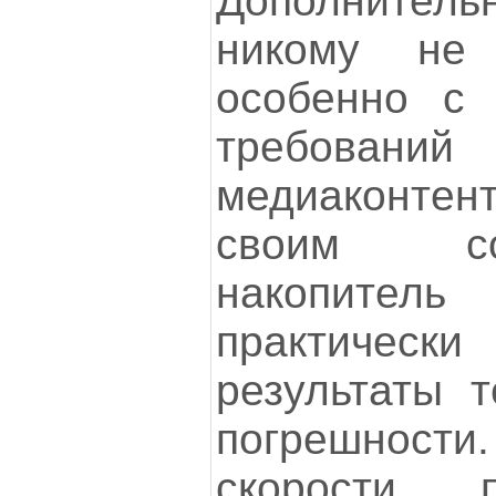
Дополните
никому не
особенно с 
требовани
медиаконтент
своим со
накопит
практичес
результаты т
погрешнос
скорости 