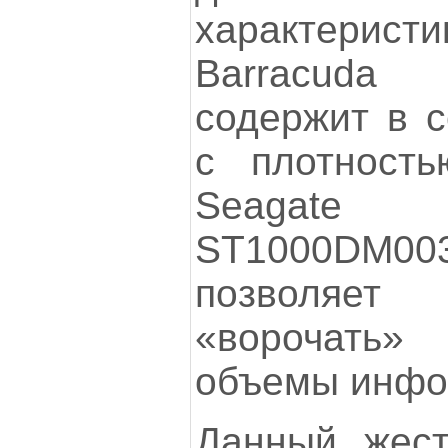
характерис
Barracuda
содержит в с
с плотность
Seagate
ST1000DM003
позволяет
«ворочать
объемы инфо
Данный жест