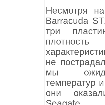
Несмотря на
Barracuda S
три пласт
плотнос
характеристи
не пострадал
мы ожид
температур и
они оказа
Seagate