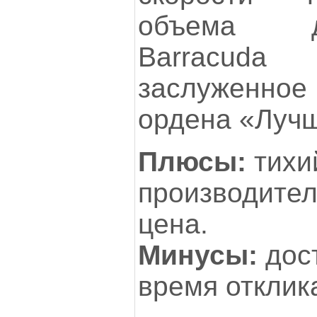
объема д
Barracuda
заслуженное 
ордена «Лучш
Плюсы:
тихи
производите
цена.
Минусы:
дос
время отклик