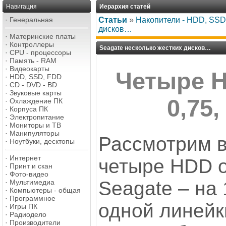
Навигация
Иерархия статей
·
Генеральная
Статьи
»
Накопители - HDD, SSD,
дисков…
·
Материнские платы
·
Контроллеры
Seagate несколько жестких дисков…
·
CPU - процессоры
·
Память - RAM
·
Видеокарты
Четыре H
·
HDD, SSD, FDD
·
CD - DVD - BD
·
Звуковые карты
0,75,
·
Охлаждение ПК
·
Корпуса ПК
·
Электропитание
·
Мониторы и ТВ
·
Манипуляторы
Рассмотрим в
·
Ноутбуки, десктопы
·
Интернет
четыре HDD о
·
Принт и скан
·
Фото-видео
Seagate – на 1
·
Мультимедиа
·
Компьютеры - общая
·
Программное
одной линейк
·
Игры ПК
·
Радиодело
·
Производители