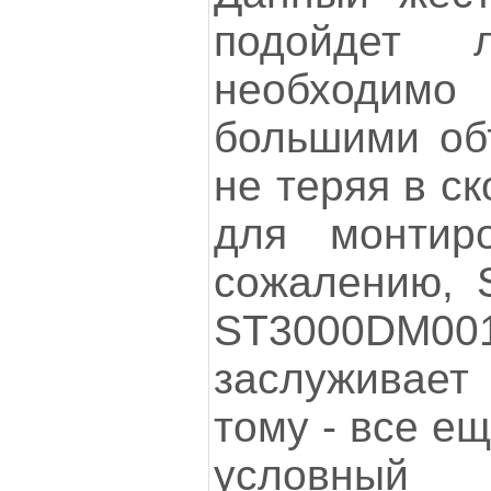
подойдет 
необходим
большими об
не теряя в с
для монтир
сожалению, S
ST3000DM
заслуживает
тому - все е
условны