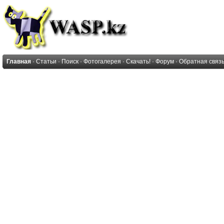
Главная
·
Статьи
·
Поиск
·
Фотогалерея
·
Скачать!
·
Форум
·
Обратная связ