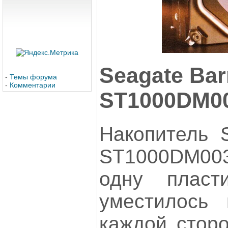
Seagate Bar
-
Темы форума
-
Комментарии
ST1000DM00
Накопитель S
ST1000DM0
одну пласт
уместилось
каждой сторо