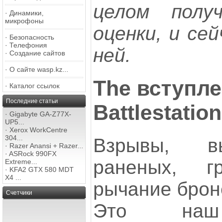
целом полу
·
Динамики,
микрофоны
оценки, и сей
·
Безопасность
·
Телефония
ней.
·
Создание сайтов
·
О сайте wasp.kz...
The вступл
·
Каталог ссылок
Последние статьи
Battlestatio
·
Gigabyte GA-Z77X-
UP5...
·
Xerox WorkCentre
304...
Взрывы, в
·
Razer Anansi + Razer...
·
ASRock 990FX
раненых, 
Extreme...
·
KFA2 GTX 580 MDT
X4 ...
рычание броне
Счетчики
Это наш 