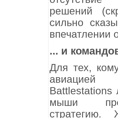
решений (скр
сильно сказ
впечатлении о
... и команд
Для тех, ком
авиацией 
Battlestation
мыши пре
стратегию.