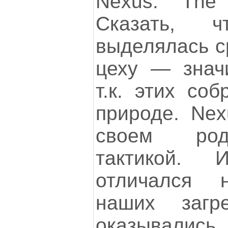
Nexus: The J
Сказать, 
выделялась с
цеху — значи
т.к. этих со
природе. Nex
своем род
тактикой. 
отличался 
наших загр
оказывали