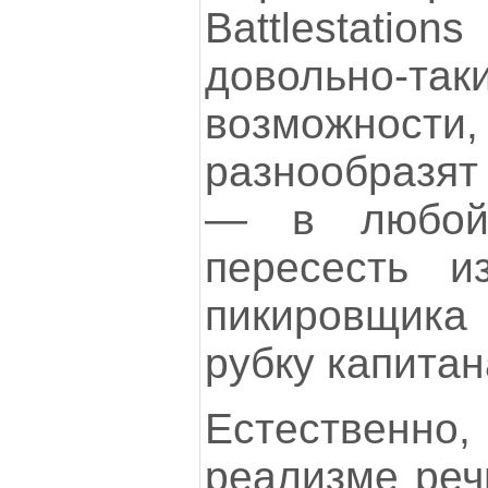
Battlestati
довольно-
возможности,
разнообразят
— в любой
пересесть и
пикировщик
рубку капитан
Естественн
реализме реч