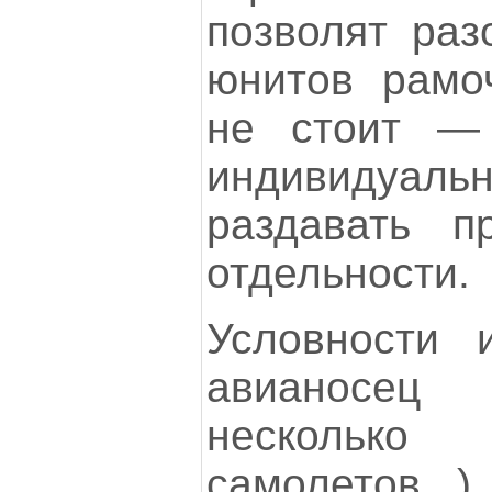
позволят раз
юнитов рамоч
не стоит —
индивидуаль
раздавать п
отдельности.
Условности 
авианосец
несколь
самолетов