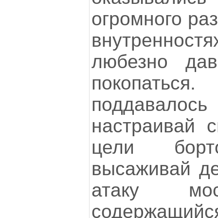
огромного раз
внутреннос
любезно дав
покопать
поддавалось
настраивай с
цели борт
высаживай де
атаку мос
содержащ