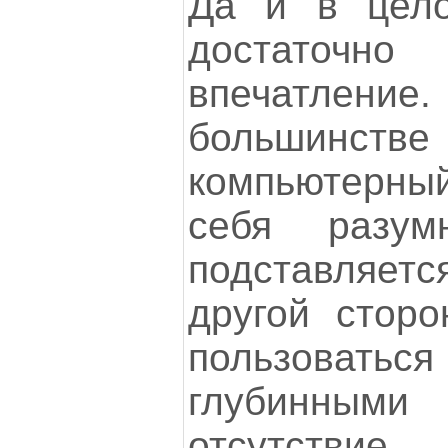
Да и в цело
достаточно
впечатление
большинс
компьютерны
себя разум
подставляе
другой сторо
пользовать
глубинны
отсутствие 