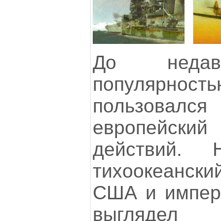
До недав
популярность
пользовалс
европейски
действий.
тихоокеански
США и импер
выглядел 