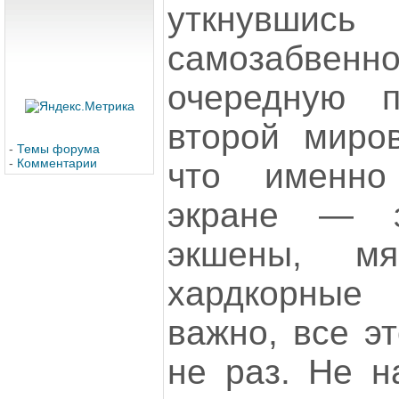
уткнувшис
самозабве
очередную 
второй миро
-
Темы форума
-
Комментарии
что именно
экране — з
экшены, мя
хардкорные
важно, все э
не раз. Не н