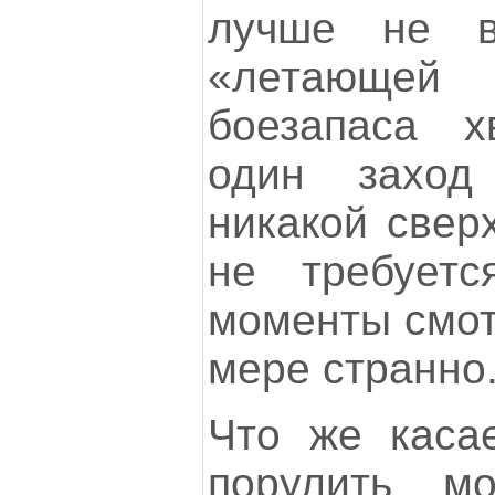
лучше не 
«летающей 
боезапаса х
один заход
никакой свер
не требуетс
моменты смот
мере странно
Что же касае
порулить мо