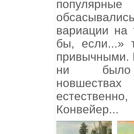
популярны
обсасывали
вариации на 
бы, если...»
привычными. Н
ни было 
новшеств
естественно
Конвейер...