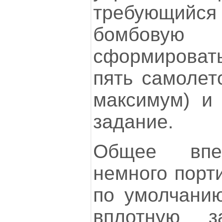
требующийс
бомбову
сформировать
пять самоле
максимум) и 
задание.
Общее впе
немного порти
по умолчанию
вплотную 