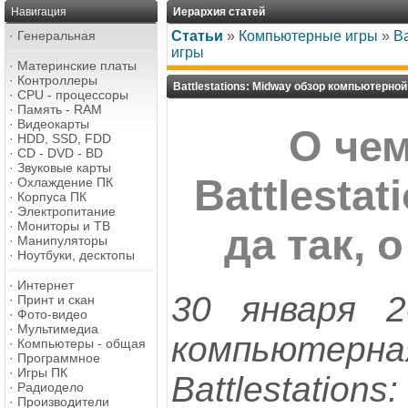
Навигация
Иерархия статей
·
Генеральная
Статьи
»
Компьютерные игры
»
Ba
игры
·
Материнские платы
·
Контроллеры
Battlestations: Midway обзор компьютерной
·
CPU - процессоры
·
Память - RAM
·
Видеокарты
О че
·
HDD, SSD, FDD
·
CD - DVD - BD
·
Звуковые карты
Battlestat
·
Охлаждение ПК
·
Корпуса ПК
·
Электропитание
·
Мониторы и ТВ
да так, 
·
Манипуляторы
·
Ноутбуки, десктопы
·
Интернет
30 января 
·
Принт и скан
·
Фото-видео
·
Мультимедиа
компьют
·
Компьютеры - общая
·
Программное
·
Игры ПК
Battlestation
·
Радиодело
·
Производители