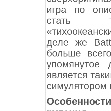
игра по опи
стать 
«тихоокеанск
деле же Battl
больше всег
упомянутое 
является так
симулятором 
Особенности