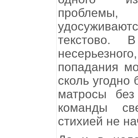
пробле
удосуживаютс
текстово. 
несерьезно
попадания мо
сколь угодно 
матросы без
команды св
стихией не на