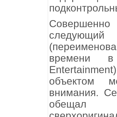
подконтрольны
Совершенно 
следующий 
(переимено
времени в
Entertainmen
объектом м
внимания. Сет
обещ
сверхоригин