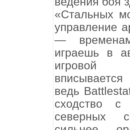
ведения боя з
«Стальных мо
управление а
— временам
играешь в а
игровой 
вписывается
ведь Battlest
сходство с
северных с
сильнее ор