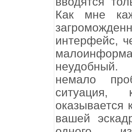
вводятся тол
Как мне ка
загроможде
интерфейс, ч
малоинфо
неудобный.
немало про
ситуация, 
оказывается к
вашей эскад
одного из