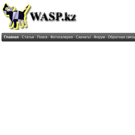
Главная
·
Статьи
·
Поиск
·
Фотогалерея
·
Скачать!
·
Форум
·
Обратная связ