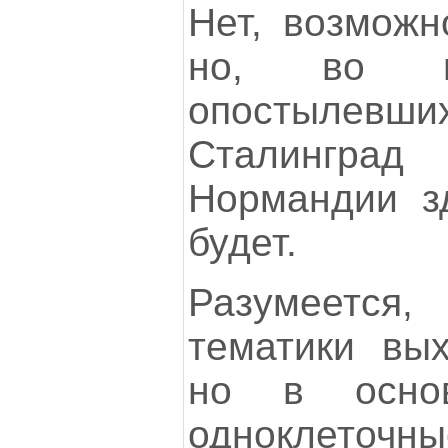
Нет, возможн
но, во вс
опостыле
Сталингра
Нормандии з
будет.
Разумеется
тематики вы
но в осно
одноклеточ