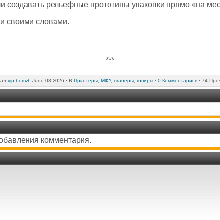
ли создавать рельефные прототипы упаковки прямо «на мес
 и своими словами.
***
вал
vip-bomzh
June 08 2026 ·
В
Принтеры, МФУ, сканеры, копиры
·
0 Комментариев
· 74 Про
добавления комментария.