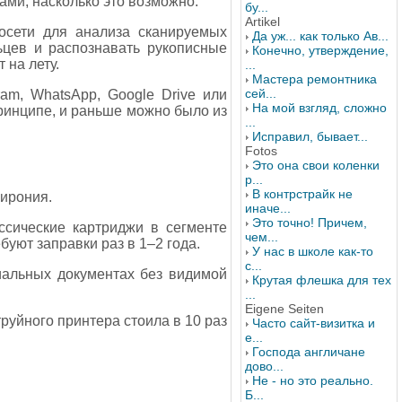
ами, насколько это возможно.
бу...
Artikel
сети для анализа сканируемых
Да уж... как только Ав...
ьцев и распознавать рукописные
Конечно, утверждение,
 на лету.
...
Мастера ремонтника
сей...
am, WhatsApp, Google Drive или
На мой взгляд, сложно
ринципе, и раньше можно было из
...
Исправил, бывает...
Fotos
Это она свои коленки
р...
В контрстрайк не
 ирония.
иначе...
Это точно! Причем,
ссические картриджи в сегменте
чем...
уют заправки раз в 1–2 года.
У нас в школе как-то
с...
иальных документах без видимой
Крутая флешка для тех
...
Eigene Seiten
труйного принтера стоила в 10 раз
Часто сайт-визитка и
е...
Господа англичане
дово...
Не - но это реально.
Б...