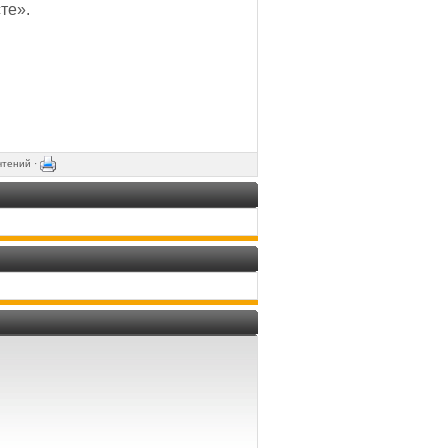
те».
чтений ·