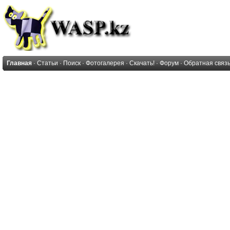
Главная
·
Статьи
·
Поиск
·
Фотогалерея
·
Скачать!
·
Форум
·
Обратная связ