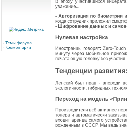
В эпоху участившихся киберат
уважение...
- Авторизация по биометрии 
когда сотрудник приложил смартф
- Шифрование данных и само
Нулевая настройка
-
Темы форума
-
Комментарии
Иностранцы говорят: Zero-Touc
минуту через мобильное прилож
печатающую головку без участия 
Тенденции развития:
Ленский был прав - впереди все
экологичности, гибридных технол
Переход на модель «Прин
Производители всё активнее пере
тонера и автоматически заказыва
входит аренда самого устройств
рожденным в СССР. Мы ведь знаем