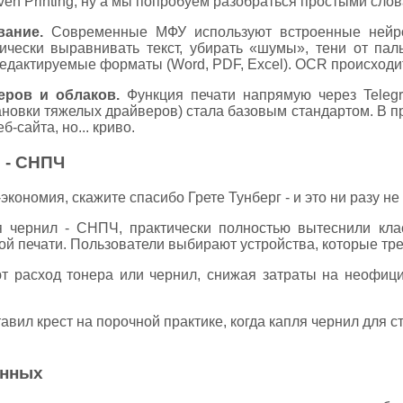
ven Printing, ну а мы попробуем разобраться простыми слов
вание.
Современные МФУ используют встроенные нейро
ически выравнивать текст, убирать «шумы», тени от пал
 редактируемые форматы (Word, PDF, Excel). OCR происходит
еров и облаков.
Функция печати напрямую через Telegr
ановки тяжелых драйверов) стала базовым стандартом. В п
-сайта, но... криво.
 - СНПЧ
кономия, скажите спасибо Грете Тунберг - и это ни разу не
 чернил - СНПЧ, практически полностью вытеснили кла
 печати. Пользователи выбирают устройства, которые треб
т расход тонера или чернил, снижая затраты на неофиц
вил крест на порочной практике, когда капля чернил для с
анных