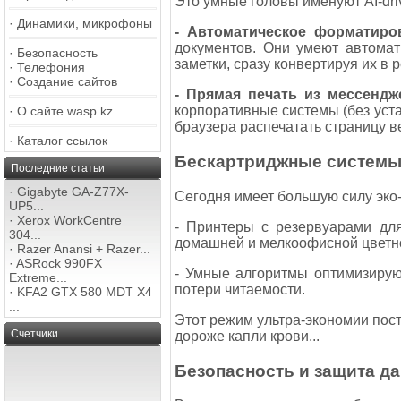
Это умные головы именуют AI-dri
·
Динамики, микрофоны
- Автоматическое форматиро
документов. Они умеют автомат
·
Безопасность
заметки, сразу конвертируя их в
·
Телефония
·
Создание сайтов
- Прямая печать из мессендж
корпоративные системы (без уст
·
О сайте wasp.kz...
браузера распечатать страницу веб
·
Каталог ссылок
Бескартриджные системы
Последние статьи
·
Gigabyte GA-Z77X-
Сегодня имеет большую силу эко-э
UP5...
·
Xerox WorkCentre
- Принтеры с резервуарами для
304...
домашней и мелкоофисной цветной
·
Razer Anansi + Razer...
·
ASRock 990FX
- Умные алгоритмы оптимизирую
Extreme...
потери читаемости.
·
KFA2 GTX 580 MDT X4
...
Этот режим ультра-экономии поста
Счетчики
дороже капли крови...
Безопасность и защита д