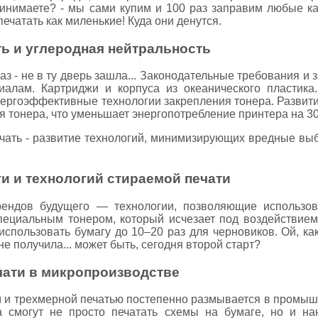
 принимаете? - мы сами купим и 100 раз заправим любые 
печатать как миленькие! Куда они денутся.
ь и углеродная нейтральность
раз - не в ту дверь зашла... Законодательные требования 
алам. Картриджи и корпуса из океанического пластика
ергоэффективные технологии закрепления тонера. Развитие
 тонера, что уменьшает энергопотребление принтера на 3
чать - развитие технологий, минимизирующих вредные вы
и и технологий стираемой печати
ендов будущего — технологии, позволяющие использов
 специальным тонером, который исчезает под воздействие
спользовать бумагу до 10–20 раз для черновиков. Ой, ка
не получила... может быть, сегодня второй старт?
чати в микропроизводстве
 и трехмерной печатью постепенно размывается в промышл
 смогут не просто печатать схемы на бумаге, но и на