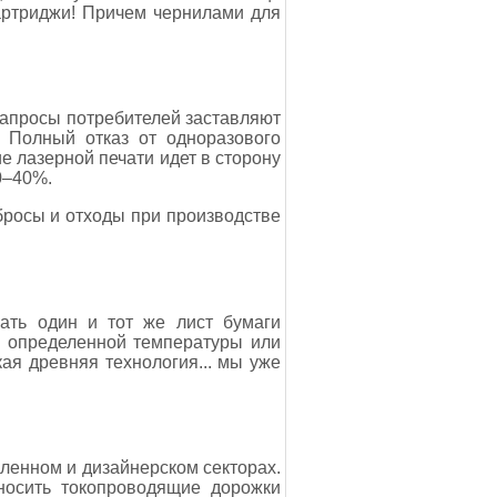
картриджи! Причем чернилами для
и запросы потребителей заставляют
. Полный отказ от одноразового
 лазерной печати идет в сторону
0–40%.
бросы и отходы при производстве
ать один и тот же лист бумаги
м определенной температуры или
кая древняя технология... мы уже
енном и дизайнерском секторах.
носить токопроводящие дорожки