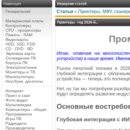
Навигация
Иерархия статей
·
Генеральная
Статьи
»
Принтеры, МФУ, сканер
·
Материнские платы
Принтеры - год 2026-й...
·
Контроллеры
·
CPU - процессоры
·
Память - RAM
Пром
·
Видеокарты
·
HDD, SSD, FDD
·
CD - DVD - BD
Итак, отвечая на многочисле
·
Звуковые карты
·
Охлаждение ПК
устройств) в наше время. Имее
·
Корпуса ПК
·
Электропитание
Рынок печатной техники в 2026
·
Мониторы и ТВ
глубокой интеграции с облачны
·
Манипуляторы
устройства — теперь это полно
·
Ноутбуки, десктопы
Нет, ну так мы попробуем разобр
·
Интернет
будут определять развитие индус
·
Принт и скан
·
Фото-видео
Основные востребов
·
Мультимедиа
·
Компьютеры - общая
·
Программное
Глубокая интеграция с ИИ
·
Игры ПК
·
Радиодело
·
Производители