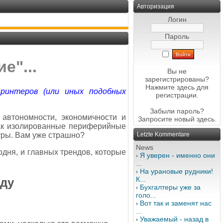
Авторизация
Логин
Пароль
е"...
Вы не
зарегистрированы?
Нажмите здесь
для
принтеров (или иных подобных
регистрации.
Забыли пароль?
 автономности, экономичности и
Запросите новый
здесь
.
как изолированные периферийные
уры. Вам уже страшно?
Letzte Kommentare
News
одня, и главных трендов, которые
Я уверен - именно они
...
На урановые рудники!
К...
оду
Бухгалтеры уже за
голо...
Вот так и заменят нас
...
Уважаемый - назад в