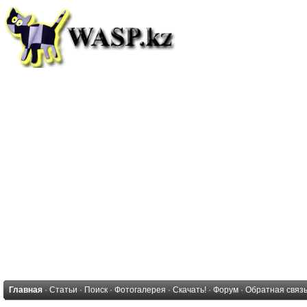
Главная
·
Статьи
·
Поиск
·
Фотогалерея
·
Скачать!
·
Форум
·
Обратная связ