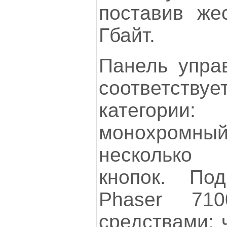
поставив же
Гбайт.
Панель упра
соответст
категории
монохромн
несколько
кнопок. Под
Phaser 71
средствами: 