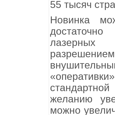
55 тысяч стр
Новинка мож
достаточн
лазерны
разрешением
внушитель
«оператив
стандартной
желанию уве
можно увелич