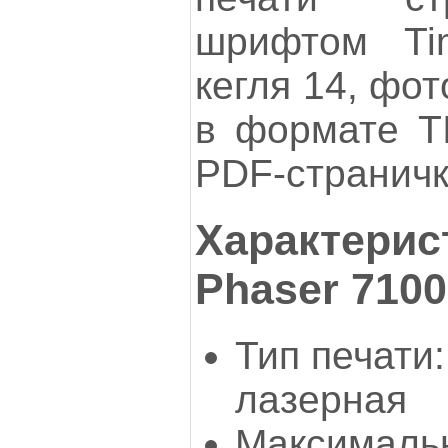
шрифтом T
кегля 14, фо
в формате TI
PDF-страничк
Характерис
Phaser 7100
Тип печати
лазерная
Максималь