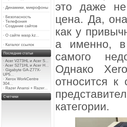
это даже не
·
Динамики, микрофоны
цена. Да, он
·
Безопасность
·
Телефония
·
Создание сайтов
как у привыч
·
О сайте wasp.kz...
а именно, в
·
Каталог ссылок
самого нед
Последние статьи
·
Acer V273HL и Acer S...
Однако Xer
·
Acer S271HL и Acer H...
·
Gigabyte GA-Z77X-
UP5...
относится к
·
Xerox WorkCentre
304...
·
Razer Anansi + Razer...
представ
Счетчики
категории.