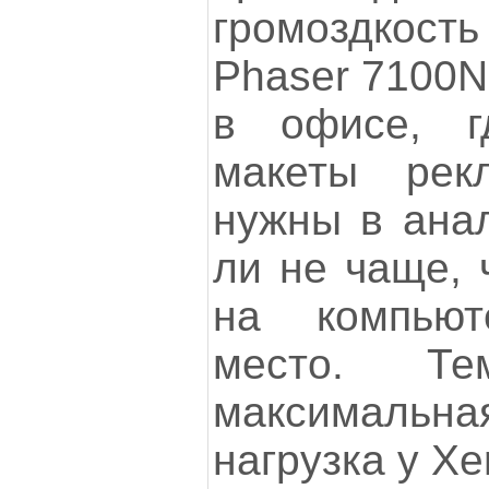
громоздкост
Phaser 7100N 
в офисе, г
макеты рек
нужны в анал
ли не чаще, 
на компью
место. Т
максималь
нагрузка у Xe