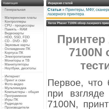
Навигация
Иерархия статей
·
Генеральная
Статьи
»
Принтеры, МФУ, сканер
лазерного принтера
·
Материнские платы
·
Контроллеры
Xerox Phaser 7100N обзор лазерного при
·
CPU - процессоры
·
Память - RAM
·
Видеокарты
Принтер 
·
HDD, SSD, FDD
·
CD - DVD - BD
·
Звуковые карты
7100N 
·
Охлаждение ПК
·
Корпуса ПК
·
Электропитание
·
Мониторы и ТВ
тест
·
Манипуляторы
·
Ноутбуки, десктопы
·
Интернет
Первое, что 
·
Принт и скан
·
Фото-видео
·
Мультимедиа
при взгляде
·
Компьютеры - общая
·
Программное
·
Игры ПК
7100N, принт
·
Радиодело
·
Производители