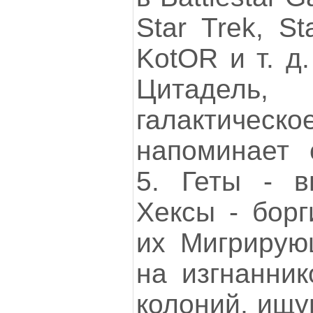
Star Trek, St
KotOR и т. д.
Цитадель,
галактическо
напоминает 
5. Геты - в
Хексы - борг
их Мигрирую
на изгнанник
колоний, ищу