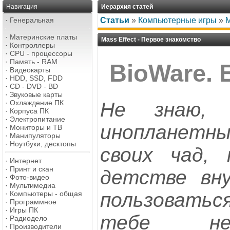
Навигация
Иерархия статей
·
Генеральная
Статьи
»
Компьютерные игры
»
M
·
Материнские платы
Mass Effect - Первое знакомство
·
Контроллеры
·
CPU - процессоры
·
Память - RAM
BioWare. 
·
Видеокарты
·
HDD, SSD, FDD
·
CD - DVD - BD
·
Звуковые карты
Не знаю,
·
Охлаждение ПК
·
Корпуса ПК
·
Электропитание
инопланетн
·
Мониторы и ТВ
·
Манипуляторы
·
Ноутбуки, десктопы
своих чад,
·
Интернет
·
Принт и скан
детстве вн
·
Фото-видео
·
Мультимедиа
пользовать
·
Компьютеры - общая
·
Программное
·
Игры ПК
тебе не
·
Радиодело
·
Производители