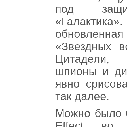
под защи
«Галакти
обновленная 
«Звездных в
Цитадели,
шпионы и ди
явно срисов
так далее.
Можно было 
Effect во 