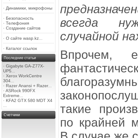
предназначе
·
Динамики, микрофоны
·
Безопасность
всегда ну
·
Телефония
·
Создание сайтов
случайной на
·
О сайте wasp.kz...
·
Каталог ссылок
Впрочем, 
Последние статьи
фантастичес
·
Gigabyte GA-Z77X-
UP5...
·
Xerox WorkCentre
благор
304...
·
Razer Anansi + Razer...
·
ASRock 990FX
законопосл
Extreme...
·
KFA2 GTX 580 MDT X4
такие произ
...
Счетчики
по крайней м
В случае же с