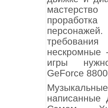
мастерств
прорабо
персонаже
требова
нескромные 
игры нужн
GeForce 8800
Музыкальн
написанные 