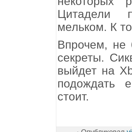
некоторых р
Цитадели п
мельком. К то
Впрочем, не 
секреты. Сик
выйдет на Xb
подождать 
стоит.
·
Опубликовал
v