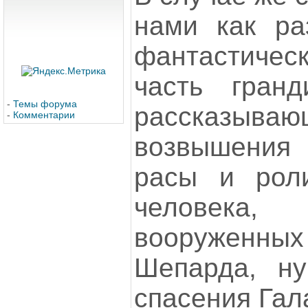
нами как ра
фантастическ
часть гранд
-
Темы форума
рассказыв
-
Комментарии
возвышени
расы и рол
человек
вооруженны
Шепарда, ну
спасения Гал