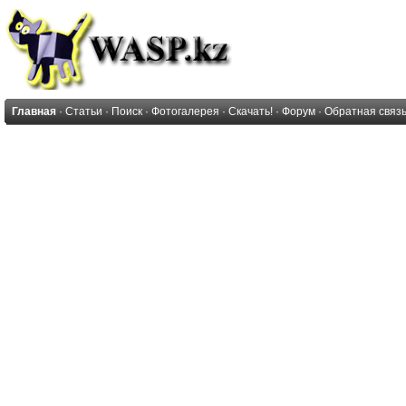
Главная
·
Статьи
·
Поиск
·
Фотогалерея
·
Скачать!
·
Форум
·
Обратная связ