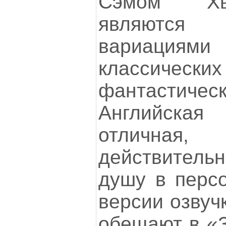
Сэмом Хь
являются 
вариаци
классическ
фантастич
Английская
отличн
действител
душу в персо
версии озвучк
обещают в «З