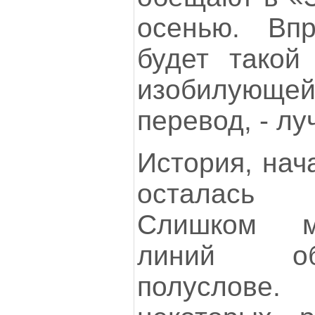
осенью. Вп
будет такой
изобилующе
перевод, - лу
История, нача
осталась 
Слишком м
линий об
полуслове.