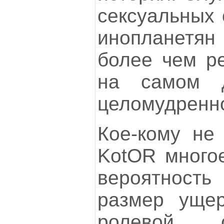
сексуальных 
инопланетя
более чем р
на самом 
целомудренн
Кое-кому не 
KotOR многое
вероятнос
размер ущер
ролевой с