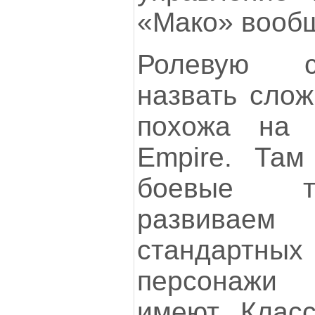
«Мако» вообщ
Ролевую с
назвать слож
похожа на 
Empire. Там
боевые те
развива
стандартн
персонажи 
имеют. Класс