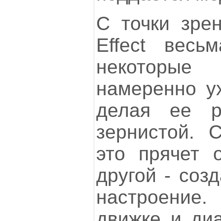
С точки зре
Effect весь
некоторые
намеренно ух
делая ее р
зернистой. 
это прячет о
другой - соз
настроение
движке и диа