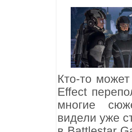
Кто-то может
Effect переп
многие сю
видели уже ст
в Battlestar G