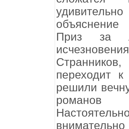
удивител
объяснение
Приз за л
исчезнове
Странников
переходит к 
решили вечну
романов
Настоятель
внимательно 