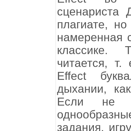
сценариста 
плагиате, но
намеренная с
классике.
читается, т.
Effect бук
дыхании, ка
Если не о
однообразны
задания, игр