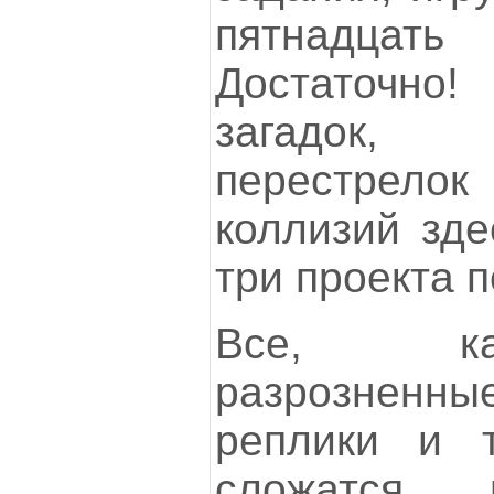
пятнадцат
Достаточн
загадок, 
перестрел
коллизий зде
три проекта 
Все, ка
разрозненные
реплики и 
сложатся