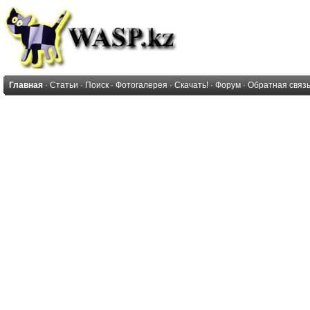
Главная
·
Статьи
·
Поиск
·
Фотогалерея
·
Скачать!
·
Форум
·
Обратная связ