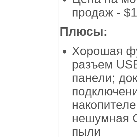
продаж - $
Плюсы:
Хорошая ф
разъем USB
панели; до
подключени
накопителе
нешумная С
пыли