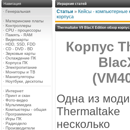
Навигация
Иерархия статей
·
Генеральная
Статьи
»
Кейсы - компьютерные 
корпуса
·
Материнские платы
·
Контроллеры
Thermaltake V9 BlacX Edition обзор корпус
·
CPU - процессоры
·
Память - RAM
·
Видеокарты
Корпус T
·
HDD, SSD, FDD
·
CD - DVD - BD
·
Звуковые карты
Blac
·
Охлаждение ПК
·
Корпуса ПК
·
Электропитание
·
Мониторы и ТВ
(VM4
·
Манипуляторы
·
Ноутбуки, десктопы
·
Интернет
Одна из моди
·
Принт и скан
·
Фото-видео
·
Мультимедиа
Thermalt
·
Компьютеры - общая
·
Программное
·
Игры ПК
нескольк
·
Радиодело
·
Производители