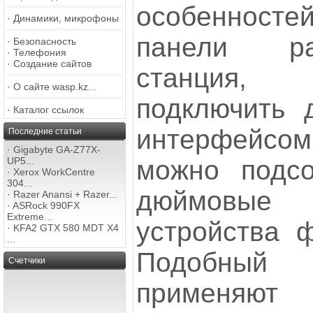
особенност
·
Динамики, микрофоны
панели ра
·
Безопасность
·
Телефония
·
Создание сайтов
станция,
·
О сайте wasp.kz...
подключить 
·
Каталог ссылок
интерфейсом
Последние статьи
·
Gigabyte GA-Z77X-
можно подсо
UP5...
·
Xerox WorkCentre
304...
дюймовые
·
Razer Anansi + Razer...
·
ASRock 990FX
Extreme...
устройства ф
·
KFA2 GTX 580 MDT X4
...
Подобный
Счетчики
применяю