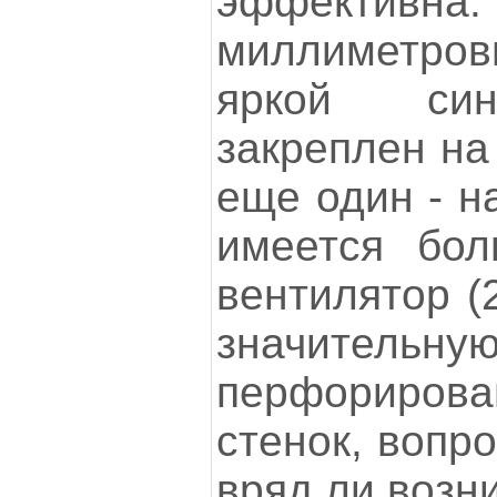
эффект
миллиметров
яркой син
закреплен на
еще один - н
имеется бол
вентилятор (
значител
перфориро
стенок, вопр
вряд ли возни