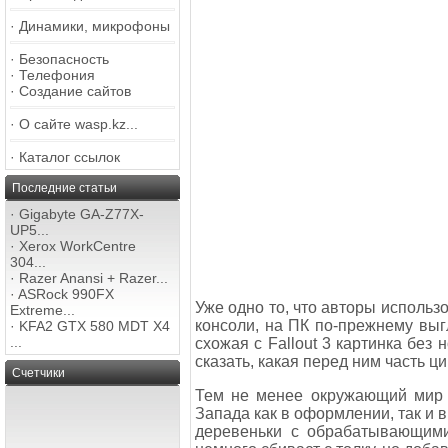
·
Динамики, микрофоны
·
Безопасность
·
Телефония
·
Создание сайтов
·
О сайте wasp.kz...
·
Каталог ссылок
Последние статьи
·
Gigabyte GA-Z77X-
UP5...
·
Xerox WorkCentre
304...
·
Razer Anansi + Razer...
·
ASRock 990FX
Уже одно то, что авторы использ
Extreme...
консоли, на ПК по-прежнему выг
·
KFA2 GTX 580 MDT X4
...
схожая с Fallout 3 картинка без
сказать, какая перед ним часть ци
Счетчики
Тем не менее окружающий мир 
Запада как в оформлении, так и 
деревеньки с обрабатывающими