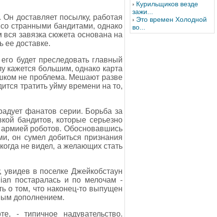
Курильщиков везде
зажи...
. Он доставляет посылку, работая
Это времен Холодной
 со странными бандитами, однако
во...
м вся завязка сюжета основана на
 ее доставке.
3 его будет преследовать главный
алу кажется большим, однако карта
ешком не проблема. Мешают разве
ится тратить уйму времени на то,
брадует фанатов серии. Борьба за
кой бандитов, которые серьезно
с армией роботов. Обосновавшись
ми, он сумел добиться признания
когда не видел, а желающих стать
у, увидев в поселке Джейкобстаун
dian постаралась и по мелочам -
ть о том, что наконец-то выпущен
пным дополнением.
е, - типичное надувательство.