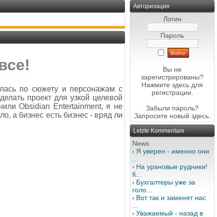
Авторизация
Логин
Пароль
 все!
Вы не
зарегистрированы?
Нажмите здесь
для
алась по сюжету и персонажам с
регистрации.
делать проект для узкой целевой
или Obsidian Entertainment, я не
Забыли пароль?
, а бизнес есть бизнес - вряд ли
Запросите новый
здесь
.
Letzte Kommentare
News
Я уверен - именно они
...
На урановые рудники!
К...
Бухгалтеры уже за
голо...
Вот так и заменят нас
...
Уважаемый - назад в