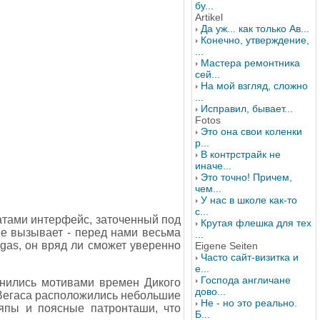
бу...
Artikel
Да уж... как только Ав...
Конечно, утверждение,
...
Мастера ремонтника
сей...
На мой взгляд, сложно
...
Исправил, бывает...
Fotos
Это она свои коленки
р...
В контрстрайк не
иначе...
Это точно! Причем,
чем...
У нас в школе как-то
с...
натами интерфейс, заточенный под
Крутая флешка для тех
не вызывает - перед нами весьма
...
egas, он вряд ли сможет уверенно
Eigene Seiten
Часто сайт-визитка и
е...
Господа англичане
нились мотивами времен Дикого
дово...
с-Вегаса расположились небольшие
Не - но это реально.
япы и поясные патронташи, что
Б...