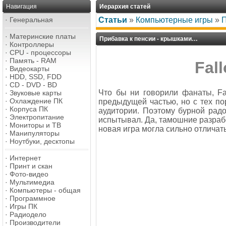
Навигация
Иерархия статей
·
Генеральная
Статьи
»
Компьютерные игры
»
П
·
Материнские платы
Прибавка к пенсии - крышками…
·
Контроллеры
·
CPU - процессоры
·
Память - RAM
Fall
·
Видеокарты
·
HDD, SSD, FDD
·
CD - DVD - BD
Что бы ни говорили фанаты, Fa
·
Звуковые карты
·
Охлаждение ПК
предыдущей частью, но с тех по
·
Корпуса ПК
аудитории. Поэтому бурной радос
·
Электропитание
испытывал. Да, тамошние разрабо
·
Мониторы и ТВ
новая игра могла сильно отличат
·
Манипуляторы
·
Ноутбуки, десктопы
·
Интернет
·
Принт и скан
·
Фото-видео
·
Мультимедиа
·
Компьютеры - общая
·
Программное
·
Игры ПК
·
Радиодело
·
Производители