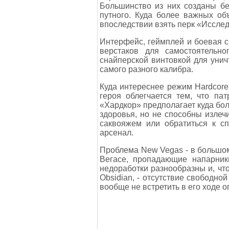
Большинство из них созданы бе
путного. Куда более важных об
впоследствии взять перк «Исслед
Интерфейс, геймплей и боевая с
верстаков для самостоятельн
снайперской винтовкой для унич
самого разного калибра.
Куда интереснее режим Hardcore
героя облегчается тем, что п
«Хардкор» предполагает куда бол
здоровья, но не способны излеч
саквояжем или обратиться к сп
арсенал.
Проблема New Vegas - в большом
Вегасе, пропадающие напарник
недоработки разнообразны и, чт
Obsidian, - отсутствие свободн
вообще не встретить в его ходе 