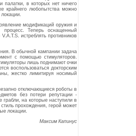
 палатки, в которых нет ничего
 же крайнего любопытства можно
 локации.
 появление модификаций оружия и
й процесс. Теперь оснащенный
V.A.T.S. истреблять противников
ения. В обычной кампании задача
омент с помощью стимуляторов.
 Стимуляторы лишь поднимают очки
ется воспользоваться докторским
маны, жестко лимитируя носимый
Внезапно отключающиеся роботы в
дметов без потери репутации -
 грабли, на которые наступили в
 стиль прохождения, герой может
ные локации.
Максим Капинус