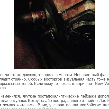
овали тот же движок, говорило о многом. Ненавистный фа
лядит странно. Особых восторгов визуальная часть тоже 
 нормальных теней. Если кому-то показать скриншот New V
кла.
изменился. Жуткие постапокалиптические пейзажи допол
в плане музыки. Вокруг слабо пострадавшего от войны Ла
 землю жителями. В моду снова вошли ковбойские шл