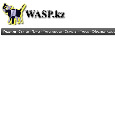
Главная
·
Статьи
·
Поиск
·
Фотогалерея
·
Скачать!
·
Форум
·
Обратная связ