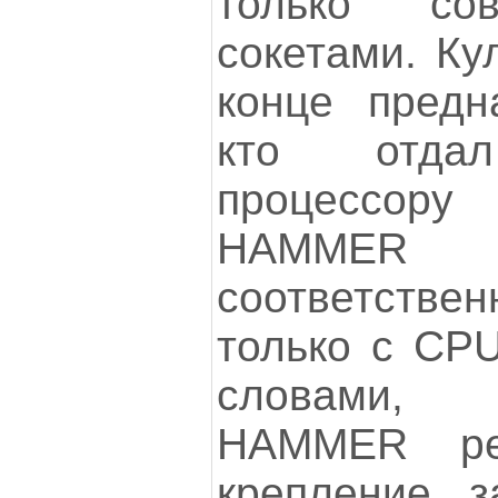
только со
сокетами. Ку
конце предн
кто отдал
процессору
HAMMER 
соответств
только с CPU
словами, 
HAMMER ре
крепление з