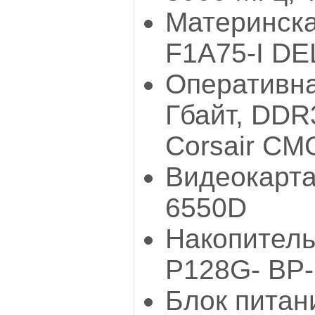
Материнска
F1A75-I D
Оперативна
Гбайт, DDR
Corsair C
Видеокарт
6550D
Накопитель:
P128G- ВР-
Блок питани