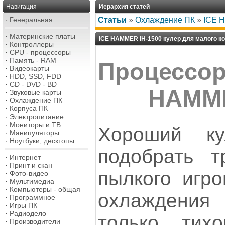
Навигация
Иерархия статей
·
Генеральная
Статьи
»
Охлаждение ПК
»
ICE H
·
Материнские платы
ICE HAMMER IH-1500 кулер для малого к
·
Контроллеры
·
CPU - процессоры
·
Память - RAM
Процессор
·
Видеокарты
·
HDD, SSD, FDD
·
CD - DVD - BD
HAMME
·
Звуковые карты
·
Охлаждение ПК
·
Корпуса ПК
·
Электропитание
·
Мониторы и ТВ
Хороший к
·
Манипуляторы
·
Ноутбуки, десктопы
подобрать т
·
Интернет
·
Принт и скан
пылкого игро
·
Фото-видео
·
Мультимедиа
·
Компьютеры - общая
охлаждения
·
Программное
·
Игры ПК
·
Радиодело
только тих
·
Производители