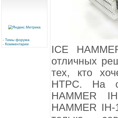
-
Темы форума
-
Комментарии
ICE HAMMER
отличных реш
тех, кто хоч
НТРС. На 
HAMMER IH
HAMMER IH-1