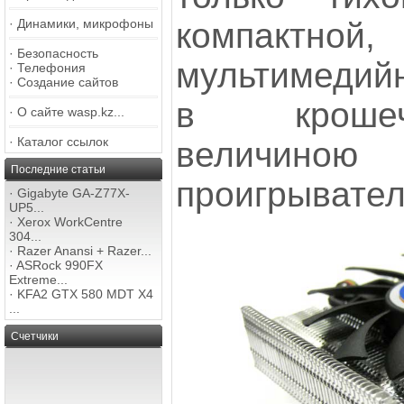
компактной
·
Динамики, микрофоны
·
Безопасность
мультимедий
·
Телефония
·
Создание сайтов
в крошеч
·
О сайте wasp.kz...
·
Каталог ссылок
величиною 
Последние статьи
проигрывател
·
Gigabyte GA-Z77X-
UP5...
·
Xerox WorkCentre
304...
·
Razer Anansi + Razer...
·
ASRock 990FX
Extreme...
·
KFA2 GTX 580 MDT X4
...
Счетчики