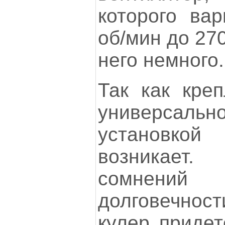
которого вар
об/мин до 27
него немного.
Так как кре
универсаль
установко
возникает
сомнен
долговечно
кулер придет