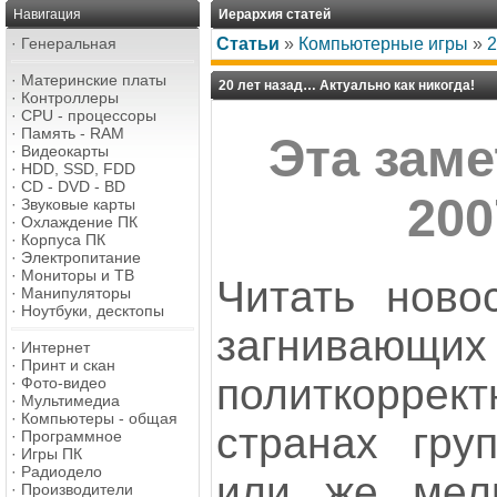
Навигация
Иерархия статей
·
Генеральная
Статьи
»
Компьютерные игры
»
2
·
Материнские платы
20 лет назад… Актуально как никогда!
·
Контроллеры
·
CPU - процессоры
·
Память - RAM
Эта заме
·
Видеокарты
·
HDD, SSD, FDD
·
CD - DVD - BD
200
·
Звуковые карты
·
Охлаждение ПК
·
Корпуса ПК
·
Электропитание
·
Мониторы и ТВ
Читать ново
·
Манипуляторы
·
Ноутбуки, десктопы
загнива
·
Интернет
·
Принт и скан
политкоррек
·
Фото-видео
·
Мультимедиа
·
Компьютеры - общая
странах гру
·
Программное
·
Игры ПК
·
Радиодело
или же мелк
·
Производители