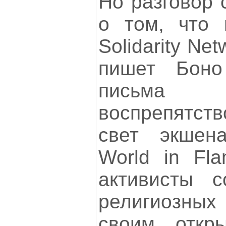
Но разговор 
о том, что 
Solidarity Ne
пишет Боно
письма 
воспрепятст
свет экшена
World in Fl
активисты с
религиозн
своим откр