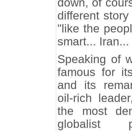
down, of cours
different stor
"like the peop
smart... Iran..
Speaking of w
famous for it
and its remar
oil-rich lea
the most dem
globalist p