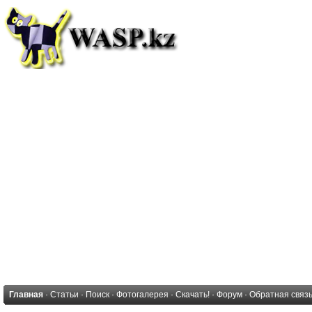
Главная
·
Статьи
·
Поиск
·
Фотогалерея
·
Скачать!
·
Форум
·
Обратная связ