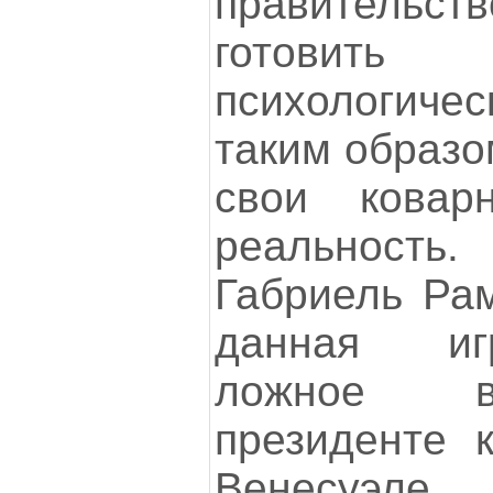
правительст
готовит
психологич
таким образо
свои кова
реальность
Габриель Рам
данная иг
ложное в
президенте 
Венесуэле