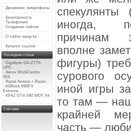
спекулянты 
·
Динамики, микрофоны
·
Безопасность
иногда, п
·
Телефония
·
Создание сайтов
причинам 
·
О сайте wasp.kz...
·
Каталог ссылок
вполне замет
Последние статьи
фигуры) треб
·
Gigabyte GA-Z77X-
UP5...
сурового ос
·
Xerox WorkCentre
304...
·
Razer Anansi + Razer...
иной игры за
·
ASRock 990FX
Extreme...
·
KFA2 GTX 580 MDT X4
то там — наш
...
Счетчики
крайней ме
часть — люби