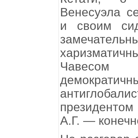
Венесуэла с
и своим си
замечательн
харизматич
Чавесо
демокр
антиглобалис
президентом 
А.Г. — конечн