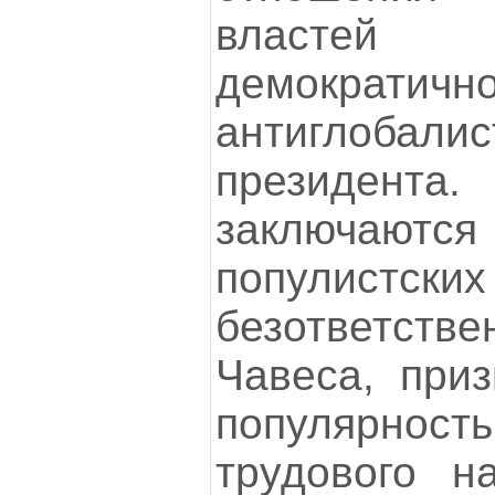
власте
демокр
антиглобалис
президента
заключаются
попули
безответств
Чавеса, при
популярнос
трудового н