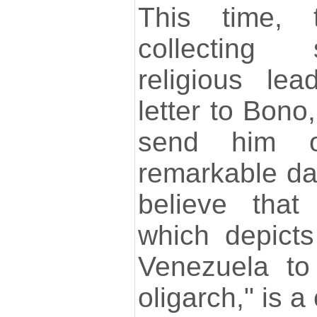
This time, t
collecting 
religious le
letter to Bono
send him o
remarkable dat
believe that
which depict
Venezuela to
oligarch," is a