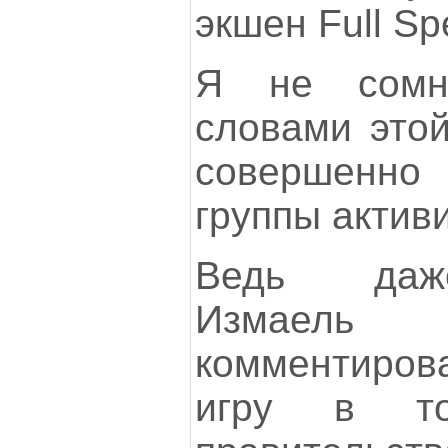
экшен Full Sp
Я не сомн
словами этой
совершенн
группы активи
Ведь даже
Измаел
комментирова
игру в то