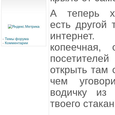
А теперь х
есть другой 
интернет
-
Темы форума
-
Комментарии
копеечная, 
посетителе
открыть там 
чем уговор
водичку из
твоего стакан