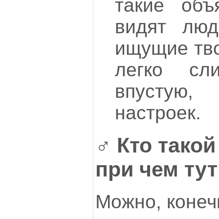
такие объ
видят люд
ищущие тво
легко сл
впустую,
настроек.
‍♂️ Кто тако
при чем тут
Можно, конеч