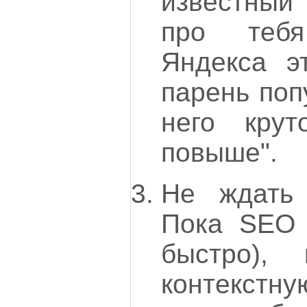
известный
про тебя
Яндекса эт
парень поп
него крут
повыше".
Не ждать
Пока SEO 
быстро),
контекстн