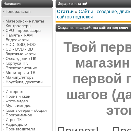
Навигация
Иерархия статей
·
Генеральная
Статьи
»
Сайты - создание, дви
сайтов под ключ
·
Материнские платы
·
Контроллеры
Создание и разработка сайтов под ключ
·
CPU - процессоры
·
Память - RAM
·
Видеокарты
Твой пер
·
HDD, SSD, FDD
·
CD - DVD - BD
·
Звуковые карты
магазин
·
Охлаждение ПК
·
Корпуса ПК
·
Электропитание
·
Мониторы и ТВ
первой 
·
Манипуляторы
·
Ноутбуки, десктопы
шагов (д
·
Интернет
·
Принт и скан
·
Фото-видео
это
·
Мультимедиа
·
Компьютеры - общая
·
Программное
·
Игры ПК
·
Радиодело
Привет! Пр
·
Производители