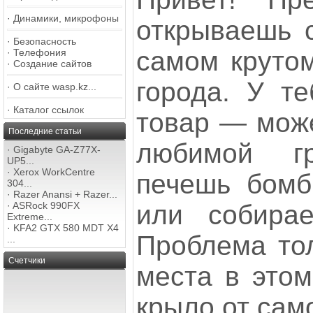
·
Динамики, микрофоны
открываешь с
·
Безопасность
самом крутом
·
Телефония
·
Создание сайтов
города. У те
·
О сайте wasp.kz...
·
Каталог ссылок
товар — може
Последние статьи
любимой г
·
Gigabyte GA-Z77X-
UP5...
·
Xerox WorkCentre
печешь бомби
304...
·
Razer Anansi + Razer...
или собира
·
ASRock 990FX
Extreme...
·
KFA2 GTX 580 MDT X4
Проблема тол
...
Счетчики
места в этом
крыло от сам