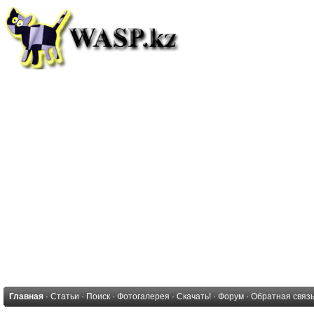
Главная
·
Статьи
·
Поиск
·
Фотогалерея
·
Скачать!
·
Форум
·
Обратная связ