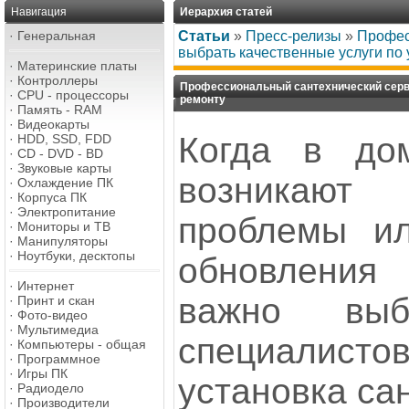
Навигация
Иерархия статей
·
Генеральная
Статьи
»
Пресс-релизы
»
Профес
выбрать качественные услуги по 
·
Материнские платы
·
Контроллеры
Профессиональный сантехнический серви
·
CPU - процессоры
ремонту
·
Память - RAM
·
Видеокарты
Когда в до
·
HDD, SSD, FDD
·
CD - DVD - BD
·
Звуковые карты
возникают 
·
Охлаждение ПК
·
Корпуса ПК
·
Электропитание
проблемы ил
·
Мониторы и ТВ
·
Манипуляторы
·
Ноутбуки, десктопы
обновления
·
Интернет
важно выб
·
Принт и скан
·
Фото-видео
·
Мультимедиа
специалист
·
Компьютеры - общая
·
Программное
·
Игры ПК
установка са
·
Радиодело
·
Производители