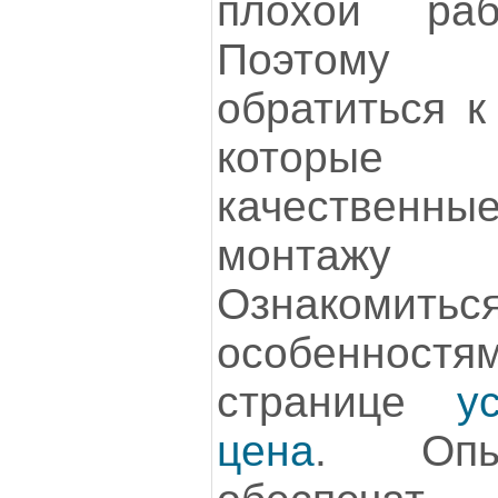
плохой раб
Поэтому 
обратиться к
которые п
качествен
монтажу
Ознакомит
особеннос
странице
у
цена
. Опы