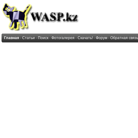
Главная
·
Статьи
·
Поиск
·
Фотогалерея
·
Скачать!
·
Форум
·
Обратная связ