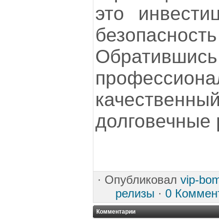
это инвести
безопаснос
Обрат
профессиона
качествен
долговечные 
·
Опубликовал
vip-bo
релизы
·
0 Коммен
Комментарии