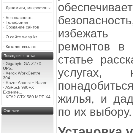
обеспечив
·
Динамики, микрофоны
безопасност
·
Безопасность
·
Телефония
·
Создание сайтов
избежать 
·
О сайте wasp.kz...
ремонтов в 
·
Каталог ссылок
статье расс
Последние статьи
·
Gigabyte GA-Z77X-
UP5...
услугах, 
·
Xerox WorkCentre
304...
понадобит
·
Razer Anansi + Razer...
·
ASRock 990FX
Extreme...
жилья, и да
·
KFA2 GTX 580 MDT X4
...
по их выбору.
Счетчики
Установка 