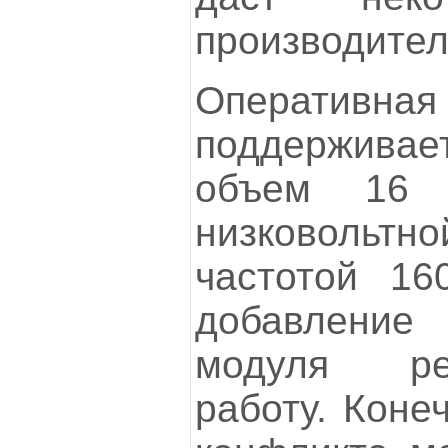
производител
Оперативная 
поддержива
объем 16
низковол
частотой 16
добавлени
модуля ре
работу. Коне