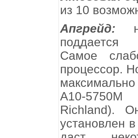
из 10 возмож
Апгрейд:
но
поддается
Самое слаб
процессор. Н
максимальн
A10-5750
Richland). 
установлен в
даст неко