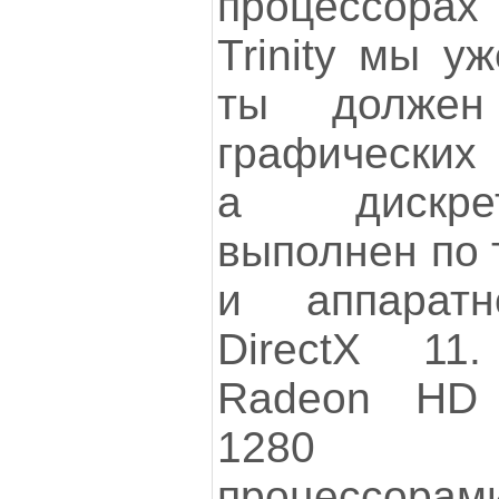
процессор
Trinity мы у
ты должен
графических 
а дискре
выполнен по 
и аппаратн
DirectX 1
Radeon HD
1280 п
процессорами