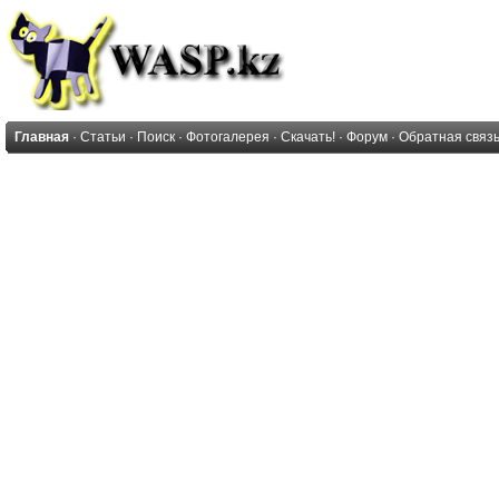
Главная
·
Статьи
·
Поиск
·
Фотогалерея
·
Скачать!
·
Форум
·
Обратная связ