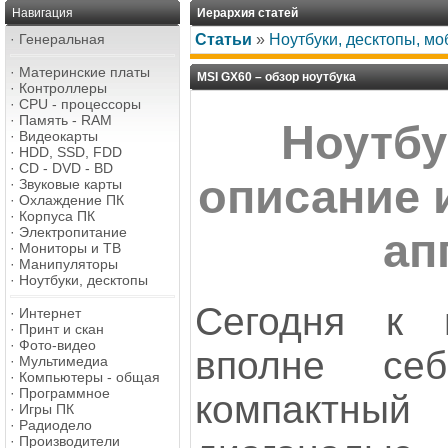
Навигация
Иерархия статей
·
Генеральная
Статьи
»
Ноутбуки, десктопы, м
·
Материнские платы
MSI GX60 – обзор ноутбука
·
Контроллеры
·
CPU - процессоры
·
Память - RAM
Ноутбу
·
Видеокарты
·
HDD, SSD, FDD
·
CD - DVD - BD
описание 
·
Звуковые карты
·
Охлаждение ПК
·
Корпуса ПК
·
Электропитание
ап
·
Мониторы и ТВ
·
Манипуляторы
·
Ноутбуки, десктопы
Сегодня к 
·
Интернет
·
Принт и скан
·
Фото-видео
вполне се
·
Мультимедиа
·
Компьютеры - общая
·
Программное
компактн
·
Игры ПК
·
Радиодело
·
Производители