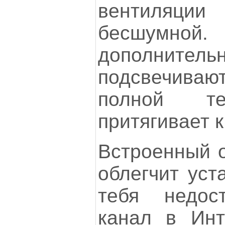
вентиляци
бесшум
дополнитель
подсвечива
полной те
притягивает к
Встроенный о
облегчит уст
тебя недос
канал в Инт