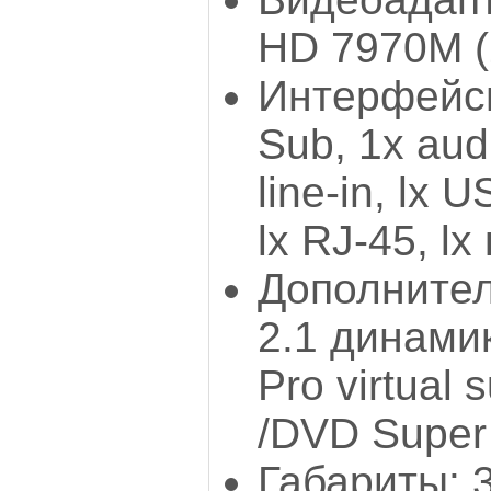
HD 7970М (
Интерфейсы:
Sub, 1х audi
line-in, lx 
lx RJ-45, l
Дополнител
2.1 динамик
Pro virtual 
/DVD Super 
Габариты: 