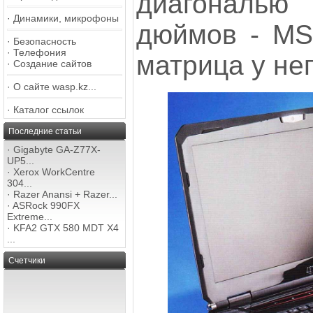
диагональ
·
Динамики, микрофоны
дюймов - MS
·
Безопасность
·
Телефония
матрица у нег
·
Создание сайтов
·
О сайте wasp.kz...
·
Каталог ссылок
Последние статьи
·
Gigabyte GA-Z77X-
UP5...
·
Xerox WorkCentre
304...
·
Razer Anansi + Razer...
·
ASRock 990FX
Extreme...
·
KFA2 GTX 580 MDT X4
...
Счетчики