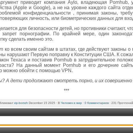
ргумент приводит компания Aylo, владеющая Pornhub, 
ства (Apple и Google), а не на уровне каждого сайта отд
роблемой конфиденциальности , принимая законы, треб
стоверяющих личность, или биометрических данных для вхо
елается для безопасности детей, но противники считают, ч
запрет порнографии. По крайней мере, один законода
ку сделать именно это.
уп ко всем своим сайтам в штатах, где действуют законы о
оны нарушают Первую поправку к Конституции США. К сожа
закон Техаса и поставив Pornhub в затруднительное полож
зраста? На данный момент Pornhub и его дочерние сайт
то можно обойти с помощью VPN.
вы? А дети продолжают смотреть порно, и их совершенно
***
бликовал
vip-bomzh
December 15 2025 ·
В
Человек и мир
·
0 Комментариев
· 231 Прочтений