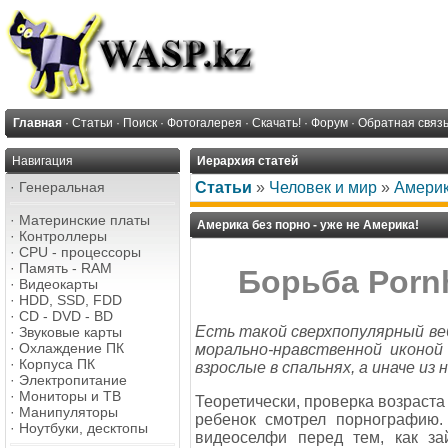
Главная
·
Статьи
·
Поиск
·
Фотогалерея
·
Скачать!
·
Форум
·
Обратная связ
Навигация
Иерархия статей
·
Генеральная
Статьи
»
Человек и мир
»
Америк
·
Материнские платы
Америка без порно - уже не Америка!
·
Контроллеры
·
CPU - процессоры
·
Память - RAM
Борьба Porn
·
Видеокарты
·
HDD, SSD, FDD
·
CD - DVD - BD
Есть такой сверхпопулярный веб
·
Звуковые карты
·
Охлаждение ПК
морально-нравственной иконой
·
Корпуса ПК
взрослые в спальнях, а иначе 
·
Электропитание
·
Мониторы и ТВ
Теоретически, проверка возраста
·
Манипуляторы
ребенок смотрел порнографию.
·
Ноутбуки, десктопы
видеоселфи перед тем, как за