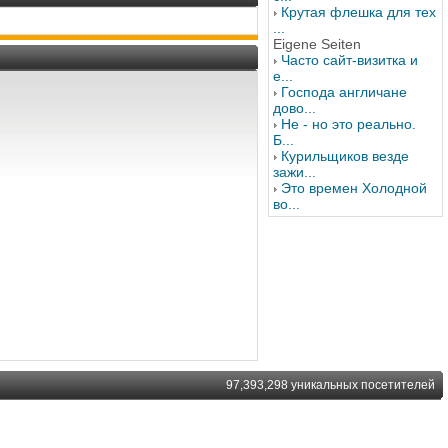
Крутая флешка для тех
...
Eigene Seiten
Часто сайт-визитка и
е...
Господа англичане
дово...
Не - но это реально.
Б...
Курильщиков везде
зажи...
Это времен Холодной
во...
97,393,298 уникальных посетителей