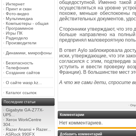
общедоступной. Именно такой а
·
Интернет
осуществляться на уровне устрой
·
Принт и скан
похоже, меньше обеспокоены п
·
Фото-видео
действительных документов, удо
·
Мультимедиа
·
Компьютеры - общая
·
Программное
Сторонники утверждают, что это д
·
Игры ПК
больше направлено на полный 
·
Радиодело
предпринял маловероятную попыт
·
Производители
В ответ Aylo заблокировала дост
·
Динамики, микрофоны
иски, утверждающие, что эти зак
согласился с этим, подтвердив 
·
Безопасность
уступить и ввести проверку во
·
Телефония
Франции). В большинстве мест э
·
Создание сайтов
А что же сами дети, спросите 
·
О сайте wasp.kz...
·
Каталог ссылок
Последние статьи
·
Опу
·
Gigabyte GA-Z77X-
UP5...
Комментарии
·
Xerox WorkCentre
Нет комментариев.
304...
·
Razer Anansi + Razer...
·
ASRock 990FX
Добавить комментарий