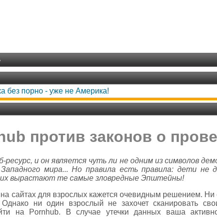
ь
а без порно - уже не Америка!
hub против законов о прове
-ресурс, и он является чуть ли не одним из символов дем
 Западного мира... Но правила есть правила: дети не
из них вырастают те самые зловредные Эпштейны!
 на сайтах для взрослых кажется очевидным решением. Ни о
 Однако ни один взрослый не захочет сканировать сво
йти на Pornhub. В случае утечки данных ваша активн