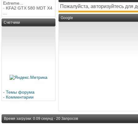
Extreme...
Пожалуйста, авторизуйтесь для 
·
KFA2 GTX 580 MDT X4
...
Google
Счетчики
-
Темы форума
-
Комментарии
Время загрузки: 0.09 секунд - 20 Запросов