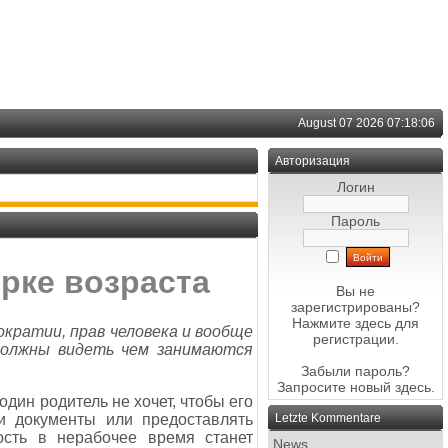
August 07 2026 07:18:06
Авторизация
Логин
Пароль
рке возраста
Вы не
зарегистрированы?
Нажмите здесь
для
ократии, прав человека и вообще
регистрации.
 должны видеть чем занимаются
Забыли пароль?
Запросите новый
здесь
.
дин родитель не хочет, чтобы его
и документы или предоставлять
Letzte Kommentare
ость в нерабочее время станет
News