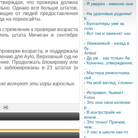
утверждая, что проверка должна
Я уверен - именно они
ельно. Однако все больше штатов,
...
ующие от людей предоставления
На урановые рудники!
К...
да на порносайты.
Бухгалтеры уже за
голо...
то стремление к проверке возраста
Вот так и заменят нас
тель штата Мичиган в сентябре
...
Уважаемый - назад в
бу...
 проверке возраста, и поддержала
Artikel
лению для Aylo, Верховный суд не
Да уж... как только Ав...
ение. Продолжать блокировку или
Конечно, утверждение,
ы заблокированы в 23 штатах (и
...
Мастера ремонтника
сей...
На мой взгляд, сложно
 не волнуют эти игры взрослых.
...
Исправил, бывает...
Fotos
Это она свои коленки
р...
 ·
В контрстрайк не
иначе...
Это точно! Причем,
чем...
У нас в школе как-то
с...