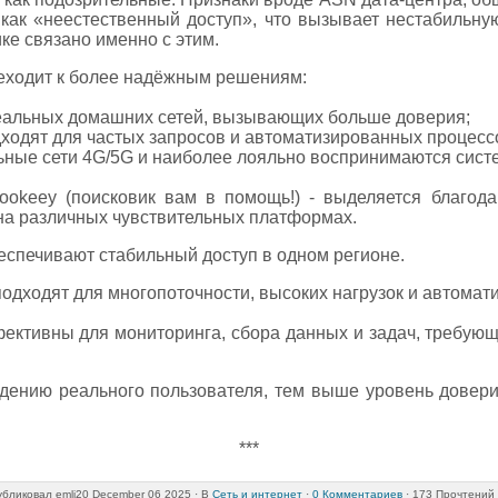
как «неестественный доступ», что вызывает нестабильную
ке связано именно с этим.
еходит к более надёжным решениям:
реальных домашних сетей, вызывающих больше доверия;
ходят для частых запросов и автоматизированных процесс
ьные сети 4G/5G и наиболее лояльно воспринимаются сист
ookeey (поисковик вам в помощь!) - выделяется благода
 на различных чувствительных платформах.
обеспечивают стабильный доступ в одном регионе.
подходят для многопоточности, высоких нагрузок и автомат
ективны для мониторинга, сбора данных и задач, требующ
едению реального пользователя, тем выше уровень довер
***
бликовал
emli20
December 06 2025 ·
В
Сеть и интернет
·
0 Комментариев
· 173 Прочтений