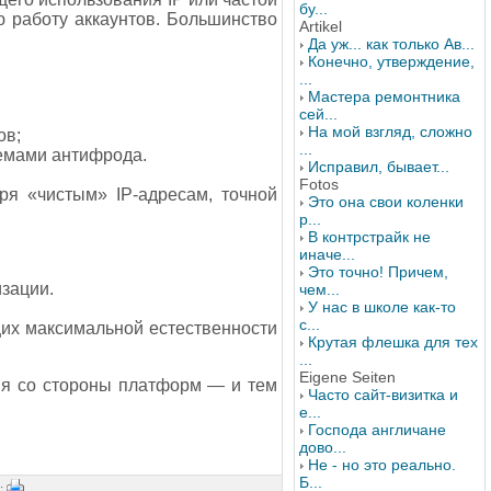
бу...
 работу аккаунтов. Большинство
Artikel
Да уж... как только Ав...
Конечно, утверждение,
...
Мастера ремонтника
сей...
На мой взгляд, сложно
ов;
...
емами антифрода.
Исправил, бывает...
Fotos
ря «чистым» IP-адресам, точной
Это она свои коленки
р...
В контрстрайк не
иначе...
Это точно! Причем,
изации.
чем...
У нас в школе как-то
с...
их максимальной естественности
Крутая флешка для тех
...
Eigene Seiten
ия со стороны платформ — и тем
Часто сайт-визитка и
е...
Господа англичане
дово...
Не - но это реально.
Б...
 ·