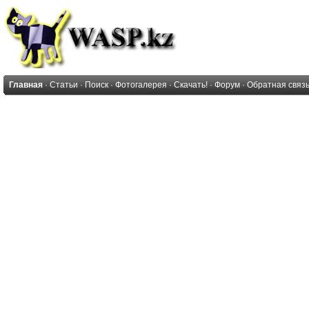
Главная
·
Статьи
·
Поиск
·
Фотогалерея
·
Скачать!
·
Форум
·
Обратная связ