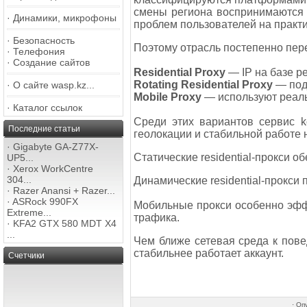
смены региона воспринимаются 
·
Динамики, микрофоны
проблем пользователей на практи
·
Безопасность
Поэтому отрасль постепенно пер
·
Телефония
·
Создание сайтов
Residential Proxy
— IP на базе 
Rotating Residential Proxy
— под
·
О сайте wasp.kz...
Mobile Proxy
— используют реал
·
Каталог ссылок
Среди этих вариантов сервис k
Последние статьи
геолокации и стабильной работе
·
Gigabyte GA-Z77X-
Статические residential-прокси 
UP5...
·
Xerox WorkCentre
304...
Динамические residential-прокси 
·
Razer Anansi + Razer...
·
ASRock 990FX
Мобильные прокси особенно эфф
Extreme...
трафика.
·
KFA2 GTX 580 MDT X4
...
Чем ближе сетевая среда к пов
стабильнее работает аккаунт.
Счетчики
·
Опу