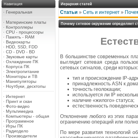
Навигация
Иерархия статей
·
Генеральная
Статьи
»
Сеть и интернет
»
Почем
·
Материнские платы
Почему сетевое окружение определяет с
·
Контроллеры
·
CPU - процессоры
·
Память - RAM
Естест
·
Видеокарты
·
HDD, SSD, FDD
·
CD - DVD - BD
В большинстве современных плат
·
Звуковые карты
·
Охлаждение ПК
выглядит сетевая среда пользо
·
Корпуса ПК
сетевых сигналов, среди которых
·
Электропитание
·
Мониторы и ТВ
тип и происхождение IP-адр
·
Манипуляторы
принадлежность ASN к дом
·
Ноутбуки, десктопы
точность геолокации;
используется ли IP несколь
·
Интернет
наличие «жилого» статуса;
·
Принт и скан
естественность поведенческ
·
Фото-видео
·
Мультимедиа
Отклонение любого из этих пара
·
Компьютеры - общая
·
Программное
ограничению операций или полно
·
Игры ПК
·
Радиодело
По мере развития технологий о
·
Производители
классифицируются платформами к