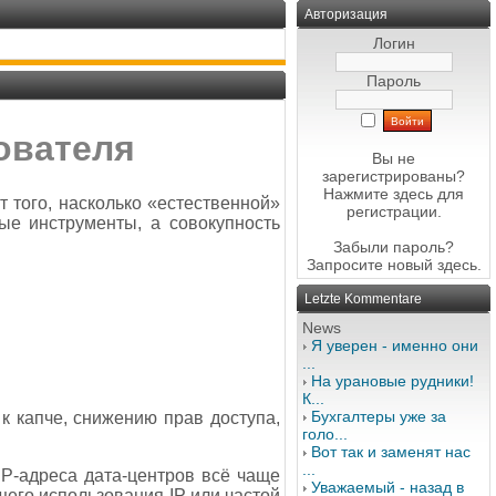
Авторизация
Логин
Пароль
ователя
Вы не
зарегистрированы?
Нажмите здесь
для
 того, насколько «естественной»
регистрации.
ые инструменты, а совокупность
Забыли пароль?
Запросите новый
здесь
.
Letzte Kommentare
News
Я уверен - именно они
...
На урановые рудники!
К...
Бухгалтеры уже за
к капче, снижению прав доступа,
голо...
Вот так и заменят нас
...
P-адреса дата-центров всё чаще
Уважаемый - назад в
его использования IP или частой