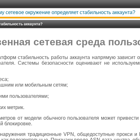
у сетевое окружение определяет стабильность аккаунта?
табильность аккаунта?
венная сетевая среда польз
форм стабильность работы аккаунта напрямую зависит от
вателя. Системы безопасности оценивают не используем
:
еса;
ашним или мобильным сетям;
кими пользователями;
их метрик.
метров от модели обычного пользователя может привести 
й блокировке.
бнаружения традиционные VPN, общедоступные прокси и I
ак подозрительные. Признаки вроде ASN дата-центра, общ