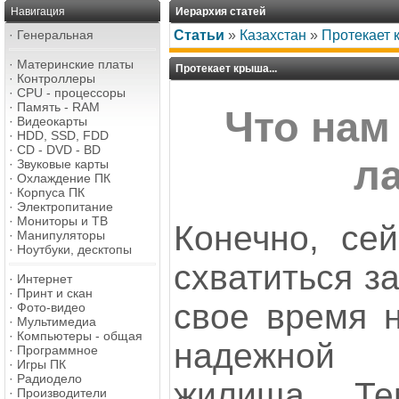
Навигация
Иерархия статей
·
Генеральная
Статьи
»
Казахстан
»
Протекает 
·
Материнские платы
Протекает крыша...
·
Контроллеры
·
CPU - процессоры
·
Память - RAM
Что нам
·
Видеокарты
·
HDD, SSD, FDD
·
CD - DVD - BD
л
·
Звуковые карты
·
Охлаждение ПК
·
Корпуса ПК
·
Электропитание
·
Мониторы и ТВ
Конечно, се
·
Манипуляторы
·
Ноутбуки, десктопы
схватиться за
·
Интернет
·
Принт и скан
свое время н
·
Фото-видео
·
Мультимедиа
·
Компьютеры - общая
надежной 
·
Программное
·
Игры ПК
·
Радиодело
жилища... Те
·
Производители