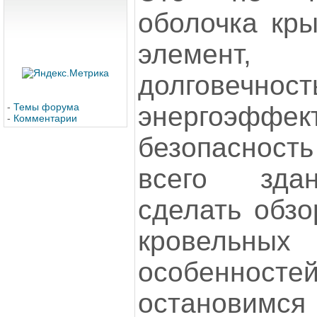
оболочка кр
элемент, 
долговечност
энергоэффект
-
Темы форума
-
Комментарии
безопасност
всего зда
сделать обзо
кровельных
особенносте
остановим