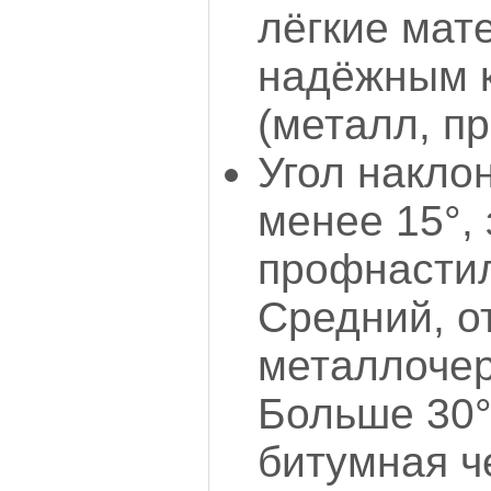
лёгкие мат
надёжным 
(металл, п
Угол накло
менее 15°, 
профнастил
Средний, от
металлочер
Больше 30°
битумная ч