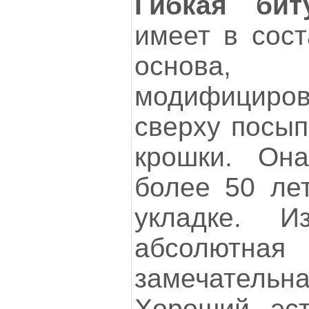
Гибкая бит
имеет в сост
основа, 
модифициро
сверху посып
крошки. Он
более 50 лет
укладке. И
абсолютна
замечательна
Хороший эст