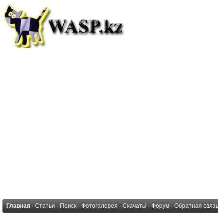
Главная
·
Статьи
·
Поиск
·
Фотогалерея
·
Скачать!
·
Форум
·
Обратная связ