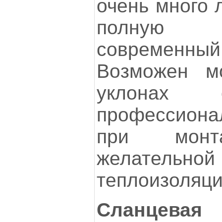
очень много 
полную ге
современны
Возможен м
уклонах о
профессиона
при мон
желатель
теплоизоляци
Сланцевая