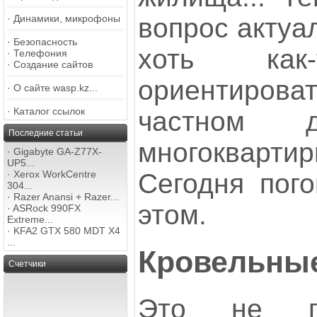
вопрос актуа
·
Динамики, микрофоны
·
Безопасность
хоть ка
·
Телефония
·
Создание сайтов
ориентироват
·
О сайте wasp.kz...
·
Каталог ссылок
частном
Последние статьи
многоквартир
·
Gigabyte GA-Z77X-
UP5...
Сегодня пог
·
Xerox WorkCentre
304...
·
Razer Anansi + Razer...
этом.
·
ASRock 990FX
Extreme...
·
KFA2 GTX 580 MDT X4
...
Кровельны
Счетчики
Это не пр