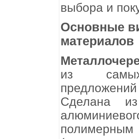
выбора и пок
Основные в
материалов
Металлочер
из самых
предложен
Сделана из
алюминие
полимерн