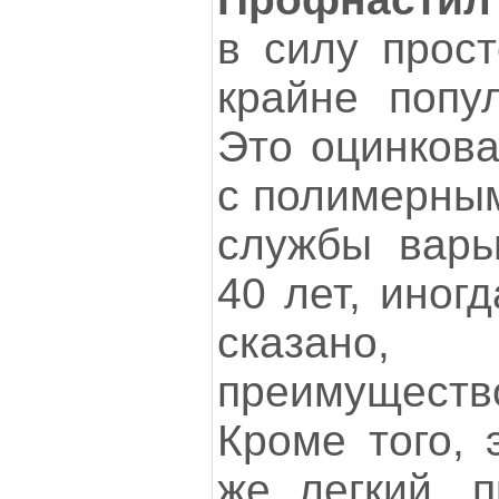
в силу прос
крайне попу
Это оцинкова
с полимерным
службы варь
40 лет, иног
сказан
преимущест
Кроме того, 
же легкий, п