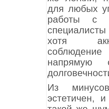
для любых уг
работы с 
специалисты 
хотя акк
соблюдени
напрямую 
долговечност
Из минусо
эстетичен, и
такой же шум