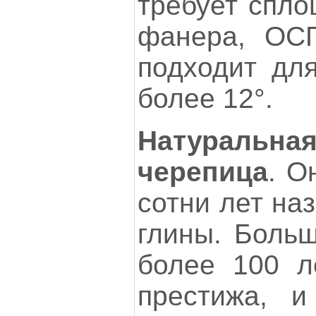
требует спло
фанера, ОС
подходит дл
более 12°.
Натуральна
черепица
. О
сотни лет на
глины. Больш
более 100 л
престижа, 