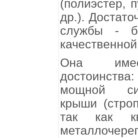
(полиэстер, 
др.). Достат
службы - б
качественной
Она имее
достоинст
мощной си
крыши (строп
так как к
металлочере