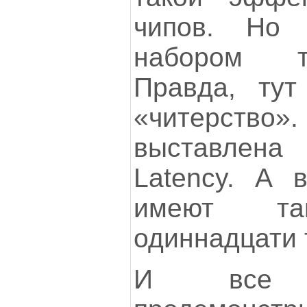
чипов. Но 
набором т
Правда, тут
«читерст
выставлен
Latency. А
имеют тай
одиннадцати 
И все 