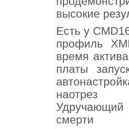
продемонс
высокие резул
Есть у CMD1
профиль ХМР
время актива
платы запус
автонастр
наотрез 
Удручающи
смерти