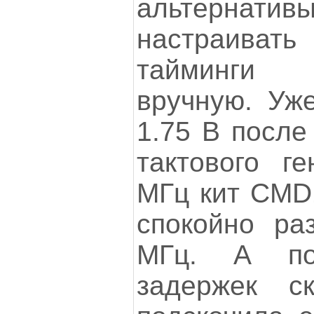
альтернат
настраива
тайминги 
вручную. Уж
1.75 В после
тактового г
МГц кит CM
спокойно ра
МГц. А по
задержек ск