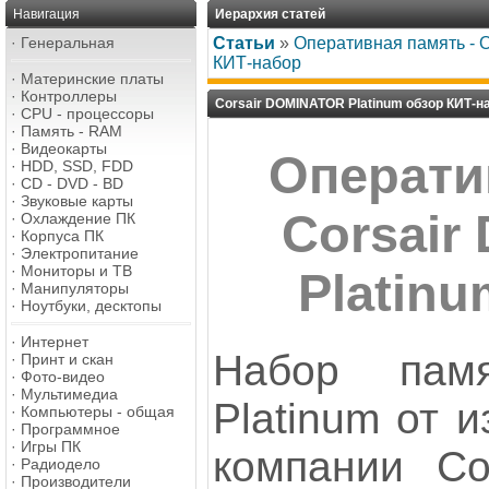
Навигация
Иерархия статей
·
Генеральная
Статьи
»
Оперативная память - 
КИТ-набор
·
Материнские платы
·
Контроллеры
Corsair DOMINATOR Platinum обзор КИТ-н
·
CPU - процессоры
·
Память - RAM
·
Видеокарты
Операти
·
HDD, SSD, FDD
·
CD - DVD - BD
·
Звуковые карты
Corsai
·
Охлаждение ПК
·
Корпуса ПК
·
Электропитание
·
Мониторы и ТВ
Platin
·
Манипуляторы
·
Ноутбуки, десктопы
·
Интернет
Набор пам
·
Принт и скан
·
Фото-видео
·
Мультимедиа
Platinum от 
·
Компьютеры - общая
·
Программное
·
Игры ПК
компании Cor
·
Радиодело
·
Производители