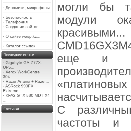
могли бы т
·
Динамики, микрофоны
модули ок
·
Безопасность
·
Телефония
·
Создание сайтов
красивыми..
·
О сайте wasp.kz...
CMD16GX3M
·
Каталог ссылок
еще и оч
Последние статьи
·
Gigabyte GA-Z77X-
производител
UP5...
·
Xerox WorkCentre
304...
«платиновы
·
Razer Anansi + Razer...
·
ASRock 990FX
Extreme...
насчитываетс
·
KFA2 GTX 580 MDT X4
...
С различны
Счетчики
частоты и 