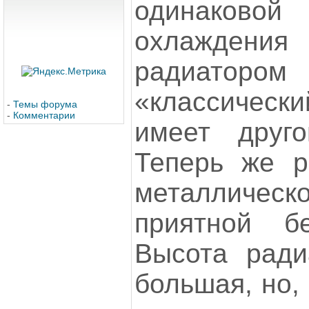
одинаков
охлаждени
радиаторо
«классичес
-
Темы форума
-
Комментарии
имеет друг
Теперь же р
металличе
приятной бе
Высота ради
большая, но, 