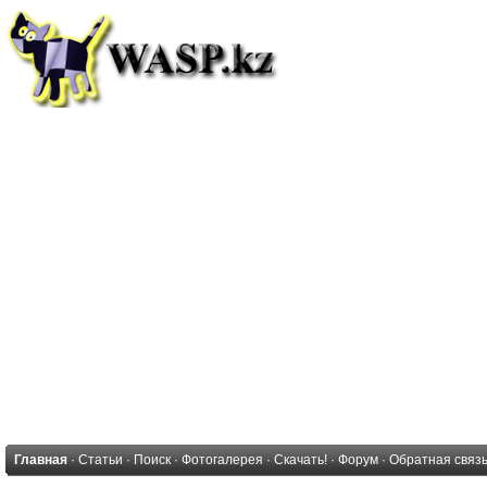
Главная
·
Статьи
·
Поиск
·
Фотогалерея
·
Скачать!
·
Форум
·
Обратная связ