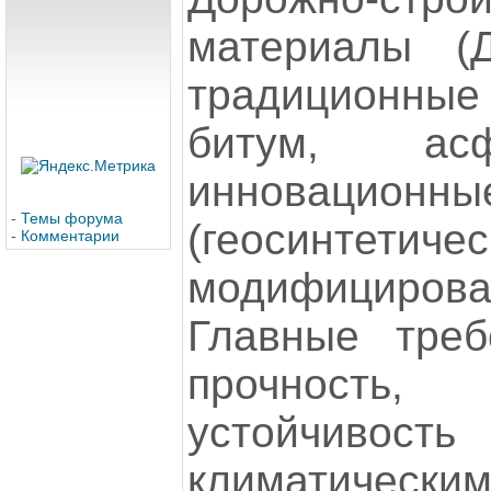
материалы (
традиционные
битум, асф
инновационны
-
Темы форума
(геосинтетич
-
Комментарии
модифициров
Главные тре
прочность, 
устойчивост
климатическ