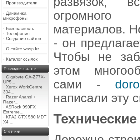
развязок, в
·
Производители
огромног
·
Динамики,
микрофоны
материалов. Н
·
Безопасность
·
Телефония
·
Создание сайтов
- он предлагае
·
О сайте wasp.kz...
Чтобы не заб
·
Каталог ссылок
этом многооб
Последние статьи
·
Gigabyte GA-Z77X-
сами -
doro
UP5...
·
Xerox WorkCentre
304...
написали эту 
·
Razer Anansi +
Razer...
·
ASRock 990FX
Extreme...
Технические
·
KFA2 GTX 580 MDT
X4 ...
Счетчики
Дорожно-стро