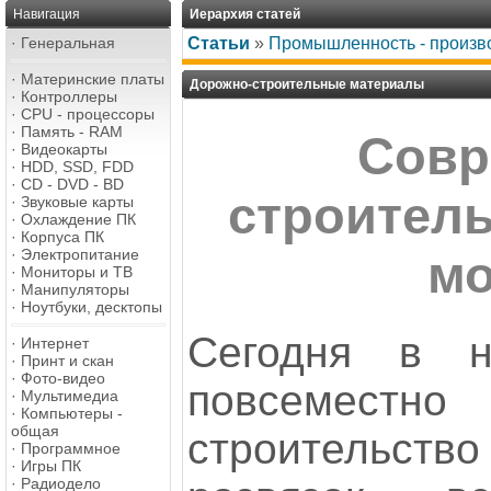
Навигация
Иерархия статей
·
Генеральная
Статьи
»
Промышленность - произв
·
Материнские платы
Дорожно-строительные материалы
·
Контроллеры
·
CPU - процессоры
·
Память - RAM
Совр
·
Видеокарты
·
HDD, SSD, FDD
·
CD - DVD - BD
строитель
·
Звуковые карты
·
Охлаждение ПК
·
Корпуса ПК
·
Электропитание
мо
·
Мониторы и ТВ
·
Манипуляторы
·
Ноутбуки, десктопы
Сегодня в н
·
Интернет
·
Принт и скан
·
Фото-видео
повсемес
·
Мультимедиа
·
Компьютеры -
общая
строительств
·
Программное
·
Игры ПК
·
Радиодело