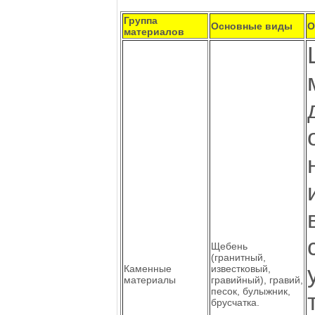
Группа
Основные виды
О
материалов
Щебень
(гранитный,
Каменные
известковый,
материалы
гравийный), гравий,
песок, булыжник,
брусчатка.