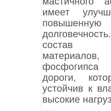
мастичного а
имеет улучш
повышенну
долговечнос
состав и
материало
фосфогипса
дороги, кото
устойчив к вл
высокие нагруз