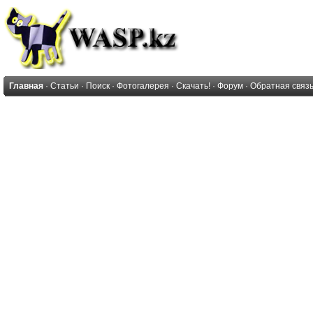
Главная
·
Статьи
·
Поиск
·
Фотогалерея
·
Скачать!
·
Форум
·
Обратная связ