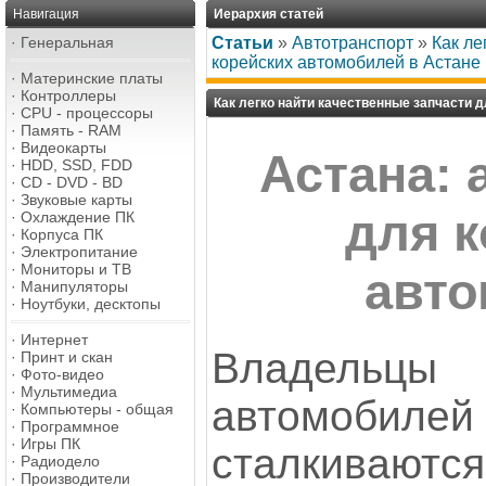
Навигация
Иерархия статей
·
Генеральная
Статьи
»
Автотранспорт
»
Как ле
корейских автомобилей в Астане
·
Материнские платы
·
Контроллеры
Как легко найти качественные запчасти 
·
CPU - процессоры
·
Память - RAM
·
Видеокарты
Астана: 
·
HDD, SSD, FDD
·
CD - DVD - BD
·
Звуковые карты
для 
·
Охлаждение ПК
·
Корпуса ПК
·
Электропитание
·
Мониторы и ТВ
авто
·
Манипуляторы
·
Ноутбуки, десктопы
·
Интернет
Владельц
·
Принт и скан
·
Фото-видео
·
Мультимедиа
автомобилей
·
Компьютеры - общая
·
Программное
·
Игры ПК
сталкивают
·
Радиодело
·
Производители