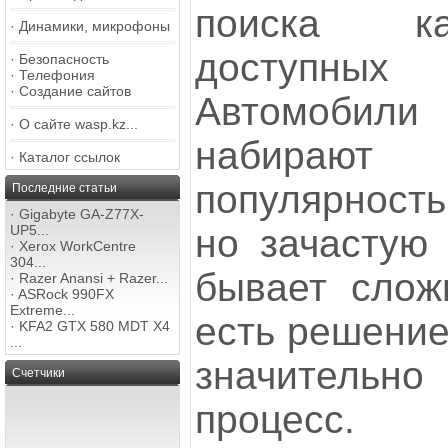
поиска ка
·
Динамики, микрофоны
доступны
·
Безопасность
·
Телефония
·
Создание сайтов
Автомобили
·
О сайте wasp.kz...
набирают
·
Каталог ссылок
популярность
Последние статьи
·
Gigabyte GA-Z77X-
но зачастую 
UP5...
·
Xerox WorkCentre
304...
бывает слож
·
Razer Anansi + Razer...
·
ASRock 990FX
Extreme...
есть решение
·
KFA2 GTX 580 MDT X4
...
значительно
Счетчики
процесс.