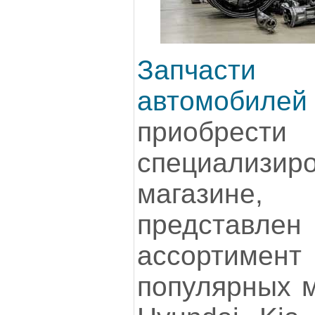
Запчасти 
автомобилей
приоб
специализиро
магазине
представ
ассортиме
популярных м