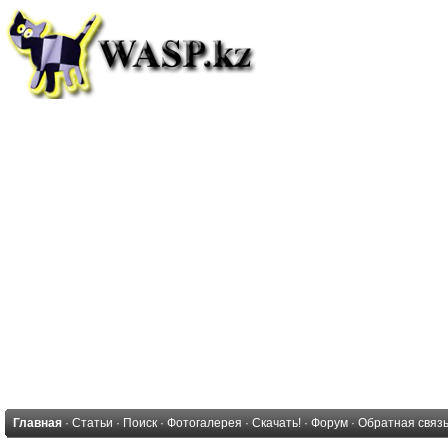
Главная
·
Статьи
·
Поиск
·
Фотогалерея
·
Скачать!
·
Форум
·
Обратная связ