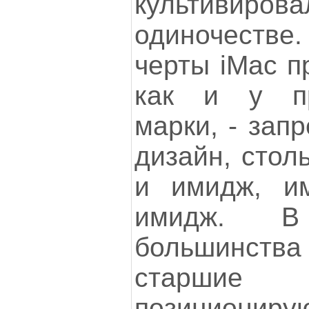
культивиров
одиночестве
черты iMac п
как и у пр
марки, - зап
дизайн, стол
и имидж, и
имидж. В
большинст
старшие 
позицион