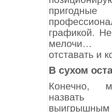
приго
профессион
графикой. Не
мелочи… 
отставать и к
В сухом оста
Конечно, м
назвать
выигрышным 