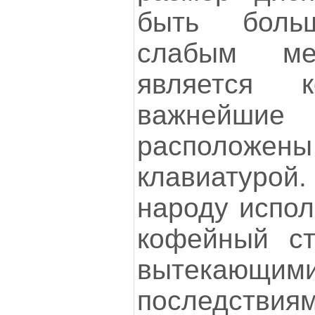
быть больш
слабым ме
является к
важнейш
расположе
клавиатурой.
народу испол
кофейный ст
вытекающими
последств