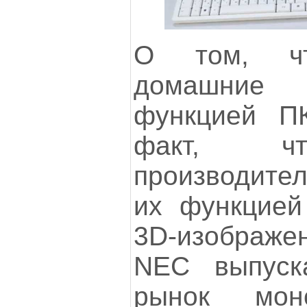
О том, чт
домашние 
функцией ПК
факт, чт
производите
их функцией
3D-изображен
NEC выпуск
рынок моно