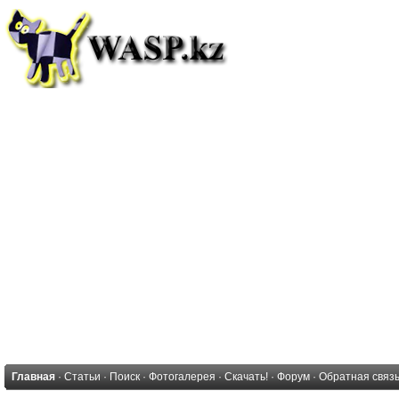
Главная
·
Статьи
·
Поиск
·
Фотогалерея
·
Скачать!
·
Форум
·
Обратная связ