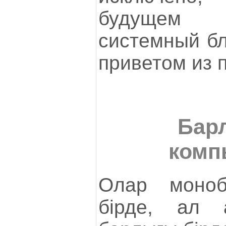
будущем 
системный бл
приветом из 
Бар
комп
Олар моноб
бірде, ал 