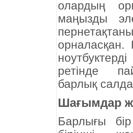
олардың ор
маңызды эле
пернетақт
орналасқан. 
ноутбуктер
ретінде па
барлық салда
Шағымдар ж
Барлығы бір