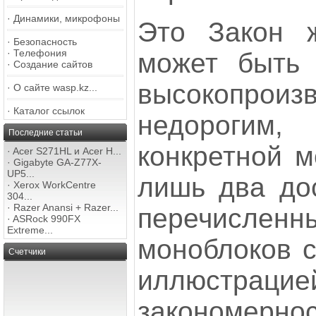
·
Динамики, микрофоны
Это Закон ж
·
Безопасность
·
Телефония
может быть 
·
Создание сайтов
высокопрои
·
О сайте wasp.kz...
·
Каталог ссылок
недорогим
Последние статьи
конкретной 
·
Acer S271HL и Acer H...
·
Gigabyte GA-Z77X-
UP5...
лишь два дос
·
Xerox WorkCentre
304...
·
Razer Anansi + Razer...
перечисленны
·
ASRock 990FX
Extreme...
моноблоков с
Счетчики
иллюстр
закономерн