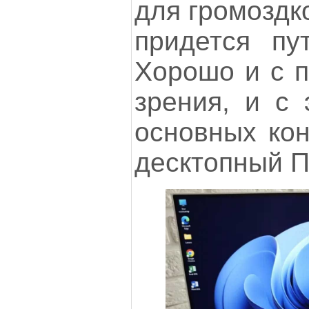
для громоздк
придется пу
Хорошо и с п
зрения, и с 
основных кон
десктопный П