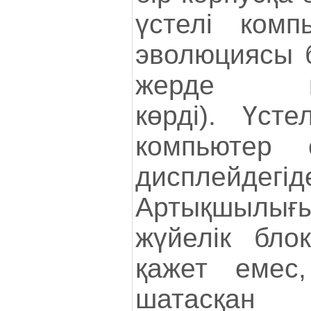
үстелі комп
эволюциясы б
жерде кон
көрді). Үст
компьютер 
дисплейдегі
Артықшылы
жүйелік бло
қажет емес
шатасқан 