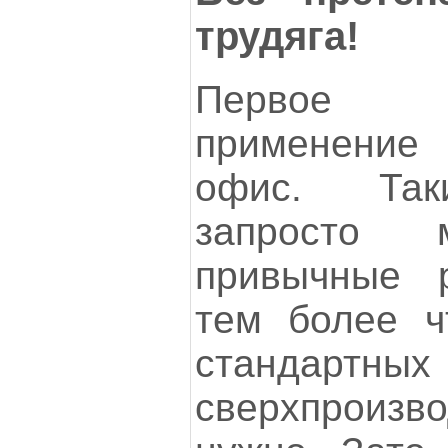
трудяга!
Первое 
применени
офис. Так
запросто 
привычные р
тем более ч
стандартн
сверхпроизв