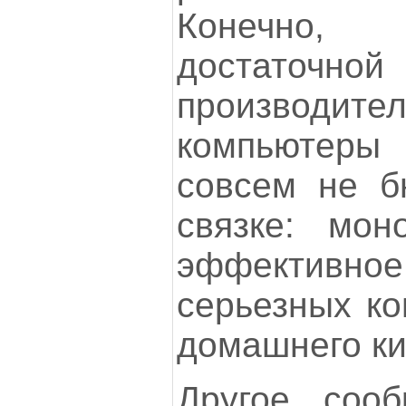
Конечно,
достаточной
производи
компьютер
совсем не б
связке: мон
эффективное 
серьезных ко
домашнего ки
Другое соо