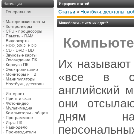
Навигация
Иерархия статей
·
Генеральная
Статьи
»
Ноутбуки, десктопы, м
·
Материнские платы
Моноблоки - с чем их едят?
·
Контроллеры
·
CPU - процессоры
·
Память - RAM
Компьюте
·
Видеокарты
·
HDD, SSD, FDD
·
CD - DVD - BD
·
Звуковые карты
Их называют 
·
Охлаждение ПК
·
Корпуса ПК
·
Электропитание
«все в о
·
Мониторы и ТВ
·
Манипуляторы
·
Ноутбуки, десктопы
английский ма
·
Интернет
·
Принт и скан
они отсыла
·
Фото-видео
·
Мультимедиа
дням на
·
Компьютеры - общая
·
Программное
·
Игры ПК
персональных
·
Радиодело
·
Производители