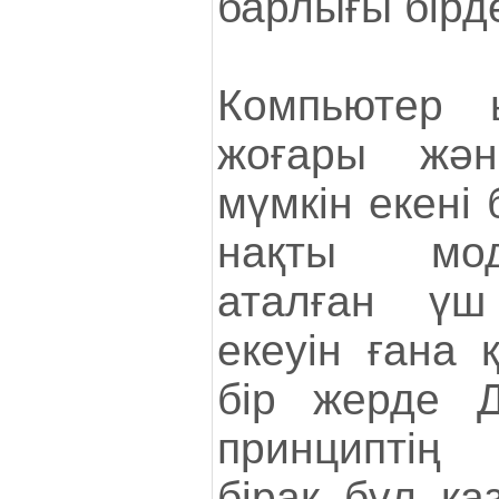
барлығы бірд
Компьютер ы
жоғары жә
мүмкін екені б
нақты мод
аталған үш
екеуін ғана 
бір жерде 
принциптің 
бірақ бұл қа