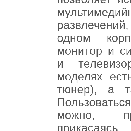
мультиме
развлечений
одном кор
монитор и си
и телевизо
моделях ест
тюнер), а т
Пользоват
можно, пр
прикасаяс