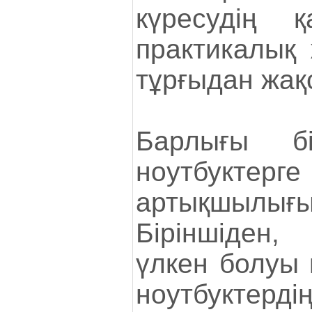
күресудің 
практикалық 
тұрғыдан жақ
Барлығы бі
ноутбукте
артықшылы
Біріншіден,
үлкен болуы 
ноутбуктерд