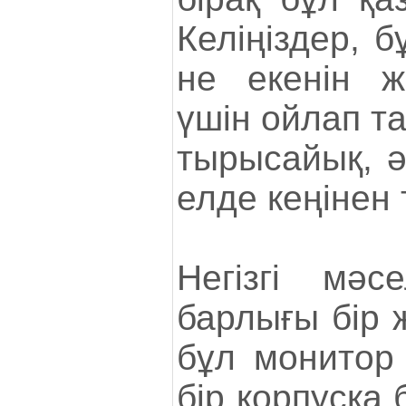
Келіңіздер, 
не екенін 
үшін ойлап т
тырысайық, ә
елде кеңінен 
Негізгі мәс
барлығы бір 
бұл монитор 
бір корпусқа 