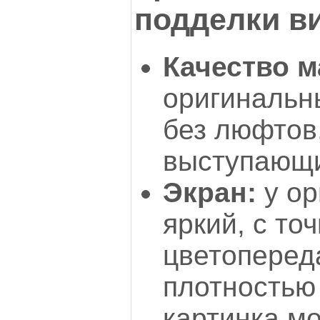
подделки в
Качество м
оригинальн
без люфтов,
выступающи
Экран:
у ор
яркий, с то
цветоперед
плотностью 
картинка мо