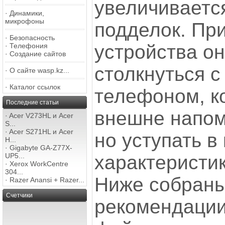
увеличиваетс
·
Динамики,
микрофоны
подделок. При
·
Безопасность
устройства он
·
Телефония
·
Создание сайтов
столкнуться 
·
О сайте wasp.kz...
·
Каталог ссылок
телефоном, к
Последние статьи
внешне напом
·
Acer V273HL и Acer
S...
·
Acer S271HL и Acer
но уступать в
H...
·
Gigabyte GA-Z77X-
характеристи
UP5...
·
Xerox WorkCentre
304...
Ниже собран
·
Razer Anansi + Razer...
Счетчики
рекомендации,