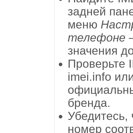
задней пан
меню
Наст
телефоне
—
значения д
Проверьте I
imei.info ил
официальн
бренда.
Убедитесь,
номер соот