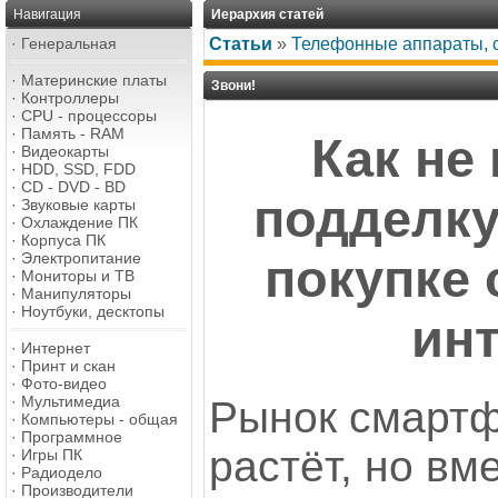
Навигация
Иерархия статей
·
Генеральная
Статьи
»
Телефонные аппараты, с
·
Материнские платы
Звони!
·
Контроллеры
·
CPU - процессоры
·
Память - RAM
Как не
·
Видеокарты
·
HDD, SSD, FDD
·
CD - DVD - BD
подделку
·
Звуковые карты
·
Охлаждение ПК
·
Корпуса ПК
·
Электропитание
покупке
·
Мониторы и ТВ
·
Манипуляторы
·
Ноутбуки, десктопы
ин
·
Интернет
·
Принт и скан
·
Фото-видео
·
Мультимедиа
Рынок смартф
·
Компьютеры - общая
·
Программное
растёт, но вм
·
Игры ПК
·
Радиодело
·
Производители