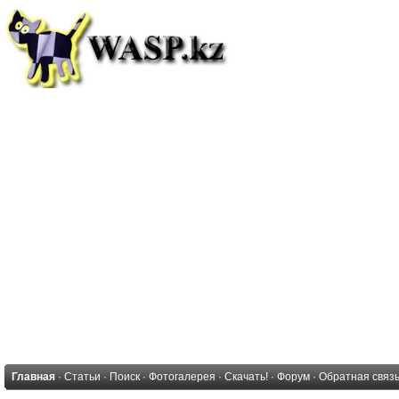
Главная
·
Статьи
·
Поиск
·
Фотогалерея
·
Скачать!
·
Форум
·
Обратная связ