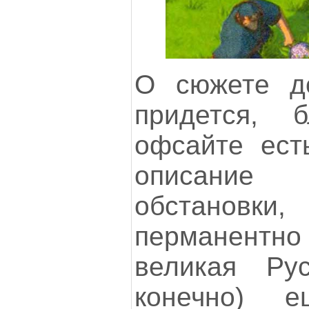
О сюжете до
придется, 
офсайте ест
описание г
обстановк
перманент
великая Рус
конечно) 