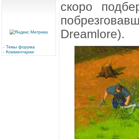
скоро подбе
побрезговав
Dreamlore).
-
Темы форума
-
Комментарии