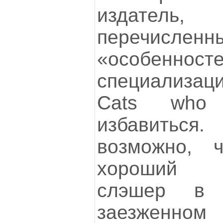
издател
перечисленн
«особенно
специализа
Cats who 
избавиться.
возможно, 
хороший н
слэшер в
заезженно