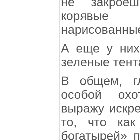
не закроешь
корявые
нарисованные
А еще у них
зеленые тента
В общем, г
особой охо
выражу искр
то, что как
богатырей» п