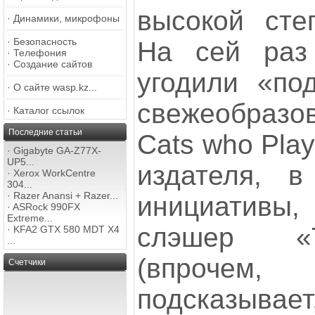
высокой сте
·
Динамики, микрофоны
·
Безопасность
На сей раз
·
Телефония
·
Создание сайтов
угодили «по
·
О сайте wasp.kz...
свежеобраз
·
Каталог ссылок
Последние статьи
Cats who Play
·
Gigabyte GA-Z77X-
UP5...
издателя, в
·
Xerox WorkCentre
304...
·
Razer Anansi + Razer...
инициативы
·
ASRock 990FX
Extreme...
слэшер «Т
·
KFA2 GTX 580 MDT X4
...
(впрочем
Счетчики
подсказывает