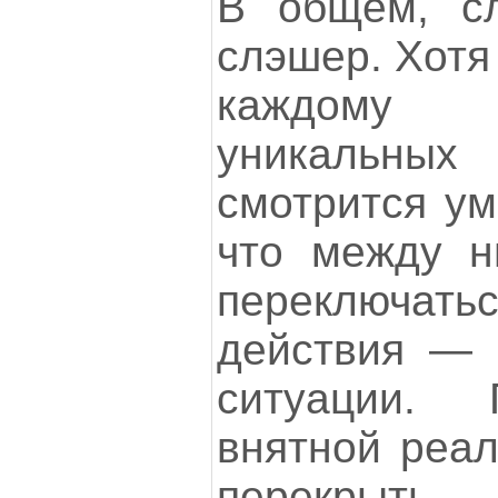
В общем, с
слэшер. Хотя
каждому 
уникальны
смотрится ум
что между н
переключать
действия — 
ситуации. 
внятной реал
перекрыть