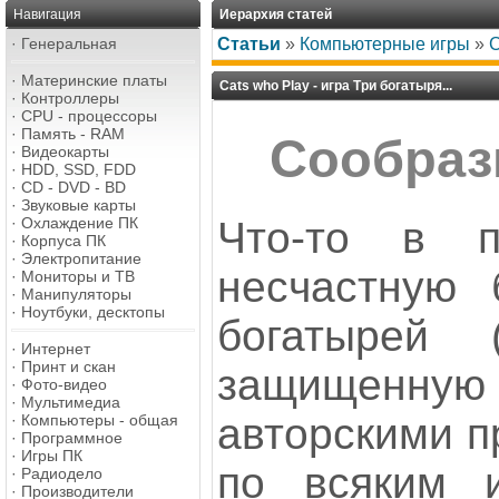
Навигация
Иерархия статей
·
Генеральная
Статьи
»
Компьютерные игры
»
C
·
Материнские платы
Cats who Play - игра Три богатыря...
·
Контроллеры
·
CPU - процессоры
·
Память - RAM
Сообраз
·
Видеокарты
·
HDD, SSD, FDD
·
CD - DVD - BD
·
Звуковые карты
Что-то в п
·
Охлаждение ПК
·
Корпуса ПК
·
Электропитание
несчастную 
·
Мониторы и ТВ
·
Манипуляторы
·
Ноутбуки, десктопы
богатырей 
·
Интернет
·
Принт и скан
защищенн
·
Фото-видео
·
Мультимедиа
авторскими п
·
Компьютеры - общая
·
Программное
·
Игры ПК
по всяким 
·
Радиодело
·
Производители