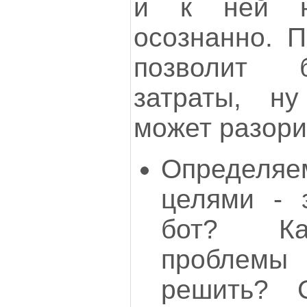
и к ней н
осознанно. 
позволит 
затраты, ну
может разори
Определя
целями - 
бот? Ка
пробле
решить? С