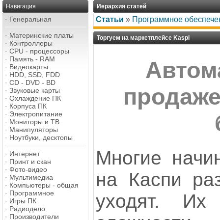
Навигация
Иерархия статей
·
Генеральная
Статьи
»
Программное обеспече
·
Материнские платы
Торгуем на маркетплейсе Kaspi
·
Контроллеры
·
CPU - процессоры
·
Память - RAM
Автом
·
Видеокарты
·
HDD, SSD, FDD
·
CD - DVD - BD
продаже
·
Звуковые карты
·
Охлаждение ПК
·
Корпуса ПК
·
Электропитание
·
Мониторы и ТВ
·
Манипуляторы
·
Ноутбуки, десктопы
Многие начи
·
Интернет
·
Принт и скан
·
Фото-видео
на Каспи ра
·
Мультимедиа
·
Компьютеры - общая
·
Программное
уходят. Их
·
Игры ПК
·
Радиодело
·
Производители