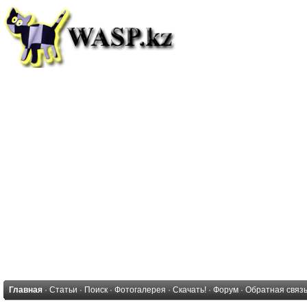
Главная
·
Статьи
·
Поиск
·
Фотогалерея
·
Скачать!
·
Форум
·
Обратная связ