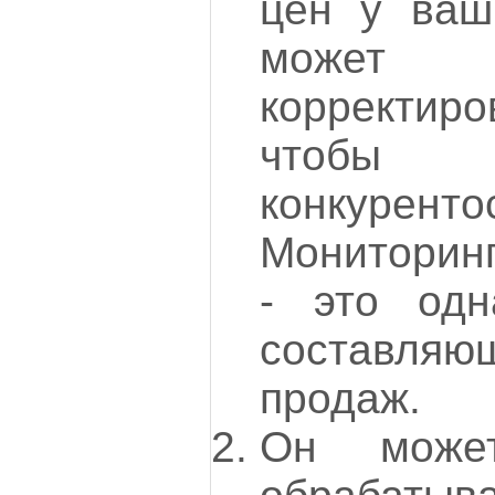
цен у ваш
может а
корректир
чтобы 
конкуренто
Мониторинг
- это од
составля
продаж.
Он может