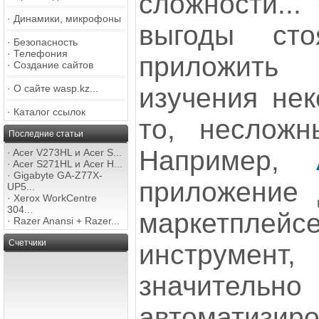
сложности...
·
Динамики, микрофоны
выгоды сто
·
Безопасность
·
Телефония
приложить
·
Создание сайтов
изучения нек
·
О сайте wasp.kz...
·
Каталог ссылок
то, несложн
Последние статьи
Например,
·
Acer V273HL и Acer S...
·
Acer S271HL и Acer H...
·
Gigabyte GA-Z77X-
приложение 
UP5...
·
Xerox WorkCentre
304...
маркетплейс
·
Razer Anansi + Razer...
Счетчики
инструмент
значитель
автоматизи