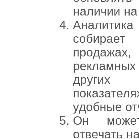
наличии на
Аналитика 
собира
продажах
рекламн
други
показате
удобные от
Он может
отвечать н