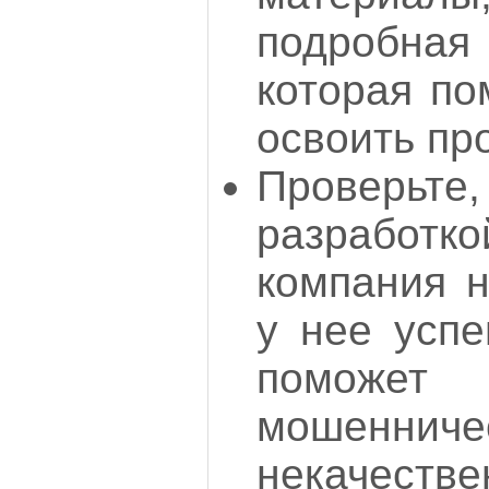
подробна
которая по
освоить пр
Проверьт
разработ
компания н
у нее усп
поможе
мошен
некачеств