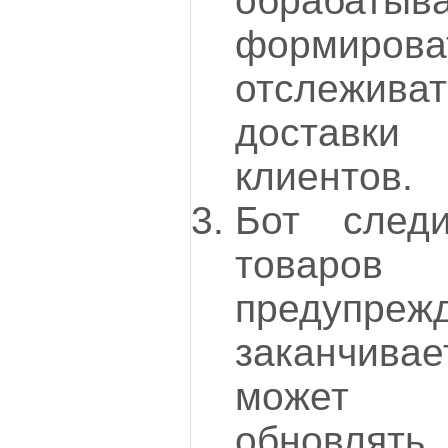
обрабатыва
формиров
отслежи
доставки
клиентов.
Бот след
товаров
предупрежд
заканчив
может а
обновлят