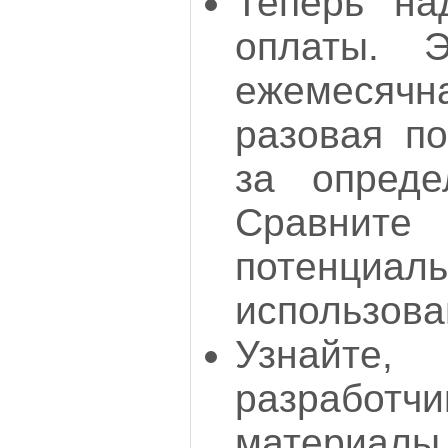
Теперь на
оплаты. 
ежемесяч
разовая по
за опреде
Сравнит
потенциал
использова
Узнайт
разработ
материалы,