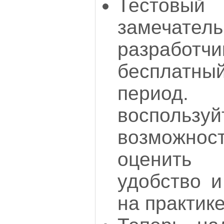
Тестовый
замеча
разработ
бесплат
период.
восполь
возможн
оценить
удобство и
на практике