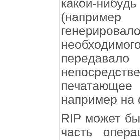
какой-ниб
(наприм
генерирова
необходимог
передавало 
непосре
печатающе
например на 
RIP может бы
часть опера