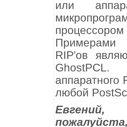
или аппа
микропрогра
процессор
Примерами
RIP'ов являю
GhostPC
аппаратного 
любой PostScr
Евгений,
пожалуйст