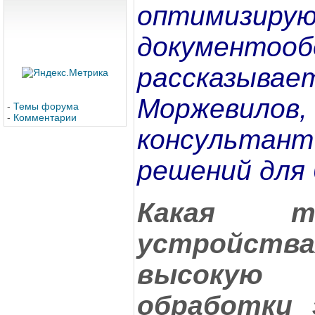
оптимизиру
документооб
рассказы
Моржевил
-
Темы форума
-
Комментарии
консульта
решений для 
Какая т
устройства
высоку
обработки 