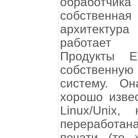
обработчик
собственн
архитектур
работает 
Продукты 
собственну
систему. Он
хорошо извес
Linux/Unix,
переработ
печати (то