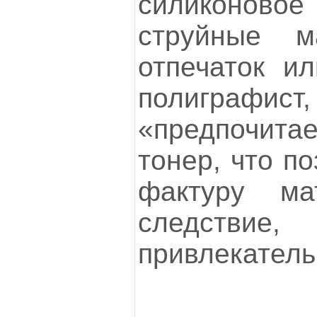
силиконовое
струйные м
отпечаток ил
полиграфист
«предпочит
тонер, что п
фактуру ма
следстви
привлекатель