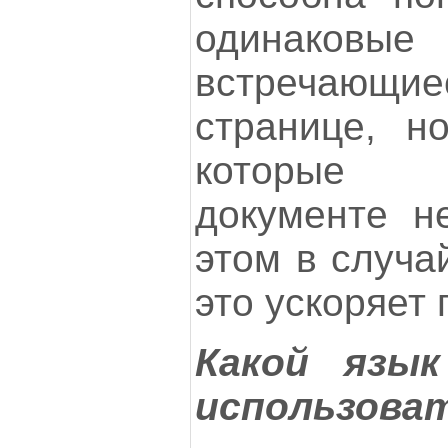
одинаковы
встречающ
странице, н
которые 
документе не
этом в случа
это ускоряет 
Какой язы
использова