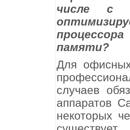
числе с и
оптимизи
процессора
памяти?
Для офисных
профессион
случаев обяз
аппаратов Ca
некоторых ч
существуе