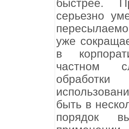
быстрее. 
серьезно ум
пересылаемо
уже сокращае
в корпора
частном с
обработк
использова
быть в нескол
порядок в