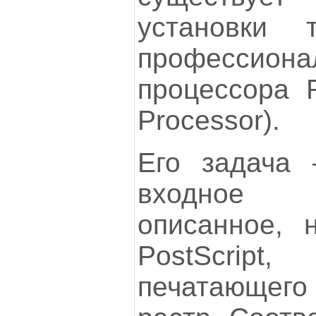
установки 
профессионал
процессора R
Processor).
Его задача 
входное 
описанное, 
PostScri
печатающег