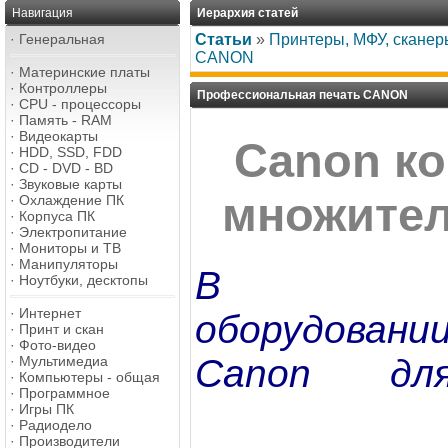
Навигация
Иерархия статей
·
Генеральная
Статьи
»
Принтеры, МФУ, сканер
CANON
·
Материнские платы
·
Контроллеры
Профессиональная печать CANON
·
CPU - процессоры
·
Память - RAM
·
Видеокарты
Canon к
·
HDD, SSD, FDD
·
CD - DVD - BD
·
Звуковые карты
множител
·
Охлаждение ПК
·
Корпуса ПК
·
Электропитание
·
Мониторы и ТВ
·
Манипуляторы
В
·
Ноутбуки, десктопы
·
Интернет
оборудовани
·
Принт и скан
·
Фото-видео
Canon дл
·
Мультимедиа
·
Компьютеры - общая
·
Программное
·
Игры ПК
·
Радиодело
·
Производители