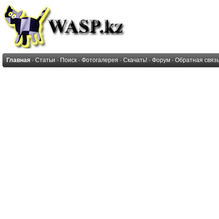
Главная
·
Статьи
·
Поиск
·
Фотогалерея
·
Скачать!
·
Форум
·
Обратная связ