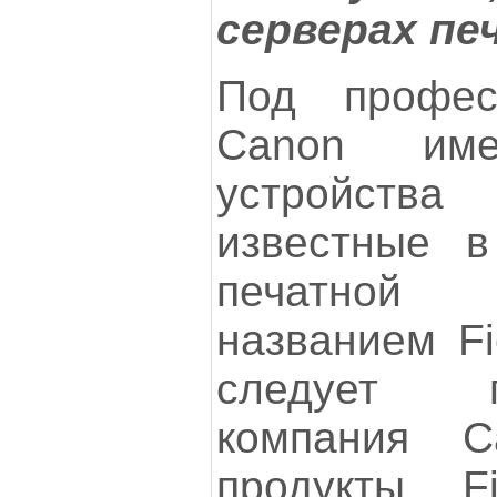
серверах печ
Под профес
Canon им
устройства
известные в
печатной 
названием Fi
следует п
компания C
продукты F