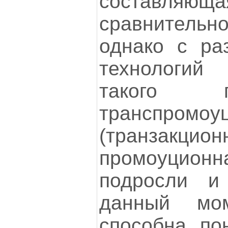
составл
сравнител
однако с ра
технологи
такого п
транспромо
(транза
промоуционн
подросли и
данный мо
способна по