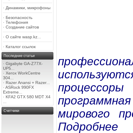
·
Динамики, микрофоны
·
Безопасность
·
Телефония
·
Создание сайтов
·
О сайте wasp.kz...
·
Каталог ссылок
Последние статьи
профессио
·
Gigabyte GA-Z77X-
UP5...
использую
·
Xerox WorkCentre
304...
·
Razer Anansi + Razer...
процесс
·
ASRock 990FX
Extreme...
программн
·
KFA2 GTX 580 MDT X4
...
мирового пр
Счетчики
Подробнее 