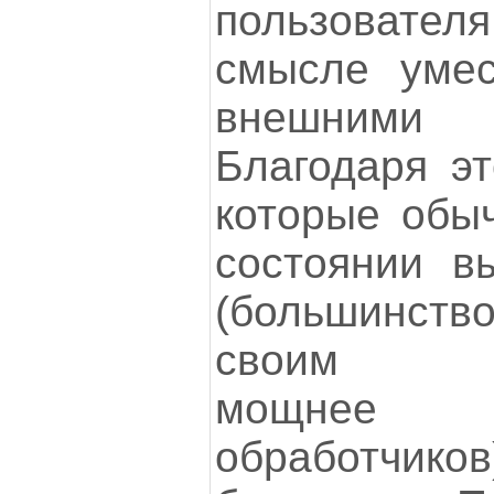
пользовате
смысле умес
внешними о
Благодаря эт
которые обы
состоянии в
(большинств
своим хар
мощнее 
обработчико