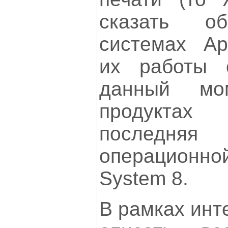
сказать о
системах Ap
их работы 
данный мо
продуктах
послед
операцион
System 8.
В рамках инт