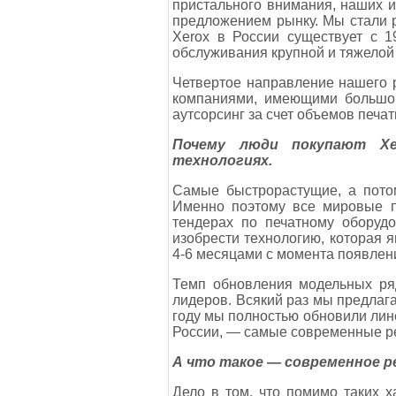
пристального внимания, наших и
предложением рынку. Мы стали р
Xerox в России существует с 1
обслуживания крупной и тяжелой 
Четвертое направление нашего р
компаниями, имеющими большой
аутсорсинг за счет объемов печ
Почему люди покупают Xe
технологиях.
Самые быстрорастущие, а пото
Именно поэтому все мировые п
тендерах по печатному оборуд
изобрести технологию, которая 
4-6 месяцами с момента появлен
Темп обновления модельных ряд
лидеров. Всякий раз мы предлаг
году мы полностью обновили лин
России, — самые современные ре
А что такое — современное 
Дело в том, что помимо таких ха