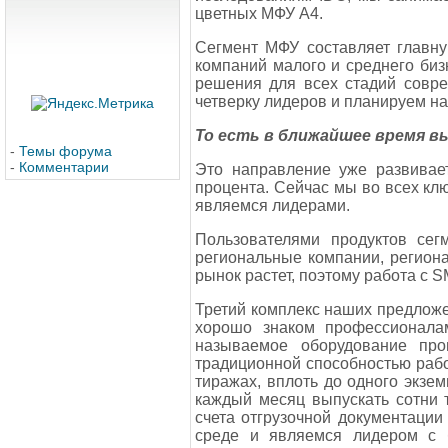
цветных МФУ А4.
Сегмент МФУ составляет главну
компаний малого и среднего би
решения для всех стадий совр
четверку лидеров и планируем н
То есть в ближайшее время в
-
Темы форума
-
Комментарии
Это направление уже развивает
процента. Сейчас мы во всех клю
являемся лидерами.
Пользователями продуктов сег
региональные компании, региона
рынок растет, поэтому работа с 
Третий комплекс наших предложен
хорошо знаком профессионалам
называемое оборудование про
традиционной способностью рабо
тиражах, вплоть до одного экзе
каждый месяц выпускать сотни т
счета отгрузочной документации 
среде и являемся лидером с 