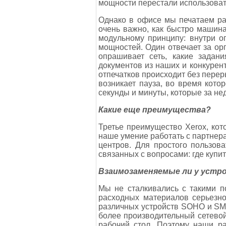
мощности перестали использоват
Однако в офисе мы печатаем раз
очень важно, как быстро машин
модульному принципу: внутри о
мощностей. Один отвечает за ор
опрашивает сеть, какие задан
документов из наших и конкурент
отпечатков происходит без перер
возникает пауза, во время кото
секунды и минуты, которые за не
Какие еще преимущества?
Третье преимущество Xerox, ко
наше умение работать с партнер
центров. Для простого пользова
связанных с вопросами: где купи
Взаимозаменяемые ли у устр
Мы не сталкивались с такими 
расходных материалов серьезно
различных устройств SOHO и SMB,
более производительный сетевой 
рабочий стол. Поэтому наши р