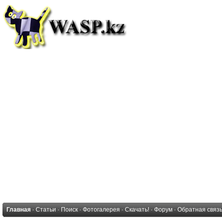
Главная
·
Статьи
·
Поиск
·
Фотогалерея
·
Скачать!
·
Форум
·
Обратная связ