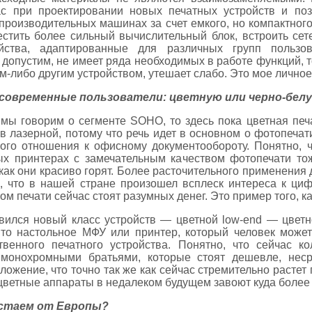
ас при проектировании новых печатных устройств и поз
 производительных машинах за счет емкого, но компактно
тить более сильный вычислительный блок, встроить сете
йства, адаптированные для различных групп пользов
, допустим, не имеет ряда необходимых в работе функций, т
-либо другим устройством, утешает слабо. Это мое личное
современные пользователи: цветную или черно-бел
 мы говорим о сегменте SOHO, то здесь пока цветная пе
 в лазерной, потому что речь идет в основном о фотопеча
го отношения к офисному документообороту. Понятно, ч
х принтерах с замечательным качеством фотопечати то
, как они красиво горят. Более расточительного применени
д, что в нашей стране произошел всплеск интереса к ц
м печати сейчас стоят разумных денег. Это пример того, к
явился новый класс устройств — цветной low-end — цветн
о настольное МФУ или принтер, который человек может
твенного печатного устройства. Понятно, что сейчас к
 монохромными братьями, которые стоят дешевле, нес
ложение, что точно так же как сейчас стремительно расте
цветные аппараты в недалеком будущем завоют куда более
тстаем от Европы?