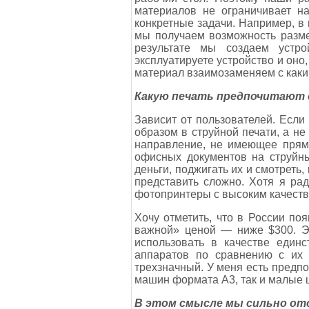
материалов не ограничивает н
конкретные задачи. Например, в
мы получаем возможность размес
результате мы создаем устро
эксплуатируете устройство и оно
материал взаимозаменяем с каким
Какую печать предпочитают 
Зависит от пользователей. Если
образом в струйной печати, а не
направление, не имеющее прямо
офисных документов на струйны
деньги, поджигать их и смотреть
представить сложно. Хотя я ра
фотопринтеры с высоким качество
Хочу отметить, что в России по
важной» ценой — ниже $300. Эт
использовать в качестве единс
аппаратов по сравнению с их
трехзначный. У меня есть предпо
машин формата А3, так и малые 
В этом смысле мы сильно о