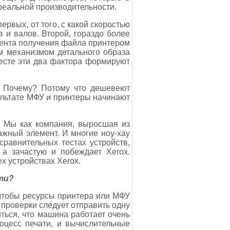
 реальной производительности.
ервых, от того, с какой скоростью
в и валов. Второй, гораздо более
мента получения файла принтером
м механизмом детального образа
месте эти два фактора формируют
. Почему? Потому что дешевеют
ультате МФУ и принтеры начинают
. Мы как компания, выросшая из
жный элемент. И многие ноу-хау
равнительных тестах устройств,
а зачастую и побеждает Xerox.
х устройствах Xerox.
ти?
 чтобы ресурсы принтера или МФУ
 проверки следует отправить одну
иться, что машина работает очень
оцесс печати, и вычислительные