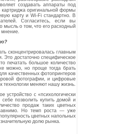
воляет создавать аппараты под
го картриджа оригинальной формы
вую карту и Wi-Fi стандартно. В
ателей. Согласитесь, если вы
о мысль о том, что его расходный
 мнение.
ую?
чать сконцентрировалась главным
ти. Это достаточно специфическое
то печатать большое количество
же можно, но проще тогда брать
я для качественных фотопринтеров
ифровой фотографии, и цифровые
ак технологии меняют нашу жизнь.
ое устройство с «психологически
 себе позволить купить домой и
оличество продаж таких цветных
равнимо. Но темп роста — уже
т популярность цветных напольных
 значительную долю рынка.