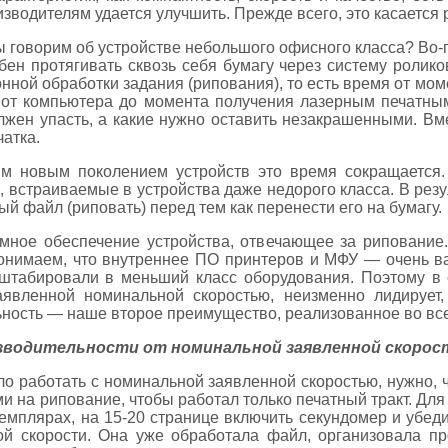
зводителям удается улучшить. Прежде всего, это касается
ы говорим об устройстве небольшого офисного класса? Во-п
ен протягивать сквозь себя бумагу через систему ролико
нной обработки задания (рипования), то есть время от мо
 от компьютера до момента получения лазерным печатны
лжен упасть, а какие нужно оставить незакрашенными. В
атка.
ым новым поколением устройств это время сокращается
, встраиваемые в устройства даже недорого класса. В рез
й файл (риповать) перед тем как перенести его на бумагу.
мное обеспечение устройства, отвечающее за рипование
онимаем, что внутреннее ПО принтеров и МФУ — очень ва
абировали в меньший класс оборудования. Поэтому в с
явленной номинальной скоростью, неизменно лидирует, 
ность — наше второе преимущество, реализованное во все
изводительности от номинальной заявленной скорос
ло работать с номинальной заявленной скоростью, нужно,
 на рипование, чтобы работал только печатный тракт. Для
земплярах, на 15-20 странице включить секундомер и убед
ой скорости. Она уже обработала файл, организовала пр