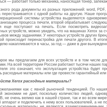
ься — работает только механика, наносящая тонер, запека
ного рода документы из разных приложений: word, PDF, 
а перестраивается с одной работы на другую. Наше прогр
перационной системы устройства выделяются одновреме
ганизацию процесса печати, второй обрабатывает следую
ия еще поступают на печать. Если посмотреть видеозап
ных устройств, можно увидеть, что на машинах Xerox за 
ывов между заданиями. У некоторых устройств других бре
рой происходит перенастройка для печати другого. В итог
делю накапливаются в часы, за год — даже в дни вынужденн
торое мы предлагаем для всех устройств и в том числе д
ами. На всей территории России работают тысячи наших па
теля это означает, что эксплуатация устройства будет п
ть расходные материалы или где провести гарантийный или
ойств Xerox расходные материалы?
пожеланиями как с явной рыночной тенденцией. По наше
й экономии не дает, поскольку количество людей, одно
 не очень велико как в нашей стране, так и во всем мире
аппарат и подключить к нему всех пользователей, а не п
асходные материалы не являются взаимозаменяемыми. К