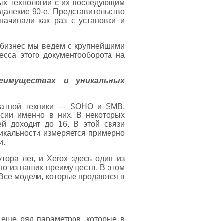
вых технологий с их последующим
далекие 90-е. Представительство
начинали как раз с установки и
т бизнес мы ведем с крупнейшими
сса этого документооборота на
еимуществах и уникальных
ечатной техники — SOHO и SMB.
сии именно в них. В некоторых
й доходит до 16. В этой связи
никальности измеряется примерно
и.
ора лет, и Xerox здесь один из
но из наших преимуществ. В этом
Все модели, которые продаются в
ть еще ряд параметров, которые в