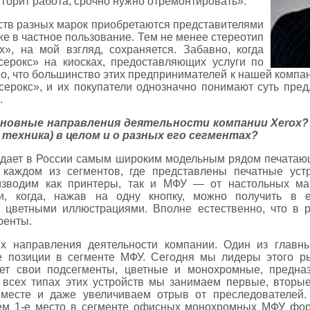
т горит работа, срочно нужно отремонтировать».
йств разных марок приобретаются представителями
кже в частное пользование. Тем не менее стереотип
», на мой взгляд, сохраняется. Забавно, когда
ерокс» на киосках, предоставляющих услуги по
о, что большинство этих предпринимателей к нашей компан
серокс», и их покупатели однозначно понимают суть пред
.
сновные направления деятельности компании Xerox
техника) в целом и о разных его сегментах?
адает в России самым широким модельным рядом печатающи
 каждом из сегментов, где представлены печатные устр
изводим как принтеры, так и МФУ — от настольных ма
и, когда, нажав на одну кнопку, можно получить в е
с цветными иллюстрациями. Вполне естественно, что в 
ренты.
 направления деятельности компании. Один из главны
 позиции в сегменте МФУ. Сегодня мы лидеры этого рын
ет свои подсегменты, цветные и монохромные, предна
 всех типах этих устройств мы занимаем первые, вторые
месте и даже увеличиваем отрыв от преследователей.
ем 1-е место в сегменте офисных монохромных МФУ форм