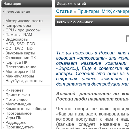
Навигация
Иерархия статей
·
Генеральная
Статьи
»
Принтеры, МФУ, сканер
·
Материнские платы
Xerox и любовь масс
·
Контроллеры
·
CPU - процессоры
·
Память - RAM
·
Видеокарты
·
HDD, SSD, FDD
·
CD - DVD - BD
Так уж повелось в России, что
·
Звуковые карты
·
Охлаждение ПК
говорит «отксерить» или «снят
·
Корпуса ПК
означает название компании
·
Электропитание
«Зирокс»), Еще в советские в
·
Мониторы и ТВ
копиры. Сегодня это один из 
·
Манипуляторы
секретах успеха компании 
·
Ноутбуки, десктопы
департамента дистрибуции мало
·
Интернет
Алексей, располагает ли ко
·
Принт и скан
России люди называют копи
·
Фото-видео
·
Мультимедиа
Честно говоря, не знаю, прово
·
Компьютеры - общая
·
Программное
«Как вы называете копировальны
·
Игры ПК
которое поступает к нам и на
·
Радиодело
(дальше следует название од
·
Производители