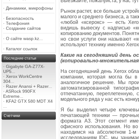
Выезжайте, пожалуйста, у нас ту
·
Динамики, микрофоны
Рынок растет, все больше устро
малого и среднего бизнеса, а та
·
Безопасность
«любой «ксерокс» — есть Xerox
·
Телефония
видишь вывеску с надписью «кс
·
Создание сайтов
копированию документов. Понятн
·
О сайте wasp.kz...
но свои услуги они называют «к
используют технику именно Xerox
·
Каталог ссылок
Какие на сегодняшний день о
Последние статьи
(копировально-множительная 
·
Gigabyte GA-Z77X-
На сегодняшний день Xerox обл
UP5...
·
Xerox WorkCentre
компании, которая могла бы в
304...
аналогичное решение. Мы про
·
Razer Anansi + Razer...
автоматизированной типографи
·
ASRock 990FX
отпечатанную, переплетенную, 
Extreme...
модельного ряда у нас есть конку
·
KFA2 GTX 580 MDT X4
...
Я бы выделил четыре ключевых
печатающей техники — прочные
Счетчики
формата А3. Этот сегмент име
офисного использования. Но во
находимся на абсолютном 1-м 
исследованиям IDC, мы занима