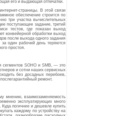
ющая его и выдающая отпечатки.
интернет-страницы. В этой связи
аммное обеспечение строится по
нно три участка вычислительных
щее поступающее задание, третий
иси тестов, где показан выход
счет конвейерной обработки выход
ндов после выхода одного задания
е за один рабочий день теряются
ого простоя.
ля сегментов SOHO и SMB, — это
ртнеров и сотни наших сервисных
роходить без досадных перебоев,
 послегарантийный ремонт.
му мнению, взаимозаменяемость
временно эксплуатирующих много
. Куда логичнее и дешевле купить
окупать каждому по устройству на
стати, разнообразие расходных