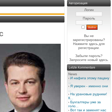
Авторизация
Логин
Пароль
с
Вы не
зарегистрированы?
Нажмите здесь
для
регистрации.
Забыли пароль?
Запросите новый
здесь
.
Letzte Kommentare
News
И нафига этому пацану
...
Я уверен - именно они
...
На урановые рудники!
К...
Бухгалтеры уже за
голо...
Вот так и заменят нас