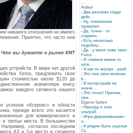
...
Artikel
Два разъёма сзади
дейс...
Ну, племянник
прикупил...
Да, точно - от
ии никакого отношения не имеют,
старинн...
ложения. Приятно, что часто они
Есть несколько
подобны...
Да - у меня тоже таког...
? Что вы думаете о рынке КМТ
Fotos
И главное каким-то
шпа...
х устройств. В мире нет другой
А как он внутри - разб...
ойства Xerox, предложить свое
Это она свои коленки
р...
шин стоимостью около $120 до
В контрстрайк не
динственном экземпляре книгу,
иначе...
рамках каждого сегмента нашего
Это точно! Причем,
чем...
Eigene Seiten
х успехов «Ксерокс» в области
Никогда я этих
ка, прежде всего это касается
ультраб...
значенные для коммерческого и
Игра дерьмовенькая -
 и третьи места. В большинстве
н...
А рядом было ущелье
 Например, согласно последним
Ск...
ата А3 и 3-е место в сегменте