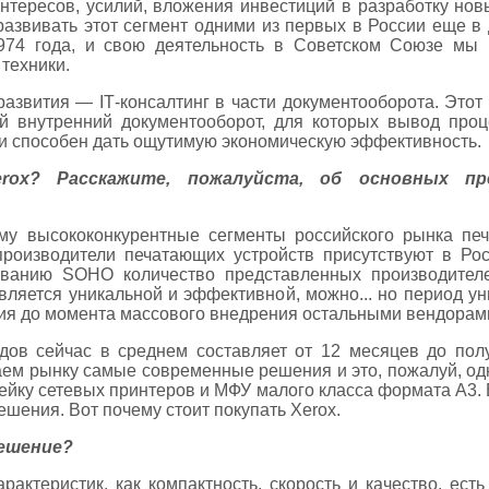
нтересов, усилий, вложения инвестиций в разработку но
азвивать этот сегмент одними из первых в России еще в 
974 года, и свою деятельность в Советском Союзе мы 
техники.
азвития — IТ-консалтинг в части документооборота. Это
 внутренний документооборот, для которых вывод проце
ати способен дать ощутимую экономическую эффективность.
rox? Расскажите, пожалуйста, об основных пр
му высококонкурентные сегменты российского рынка п
роизводители печатающих устройств присутствуют в Рос
ованию SOHO количество представленных производителе
является уникальной и эффективной, можно... но период у
ия до момента массового внедрения остальными вендорам
ов сейчас в среднем составляет от 12 месяцев до полут
аем рынку самые современные решения и это, пожалуй, од
ейку сетевых принтеров и МФУ малого класса формата А3. 
шения. Вот почему стоит покупать Xerox.
решение?
рактеристик, как компактность, скорость и качество, ес