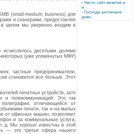
Часто сайт-визитка и
е...
Господа англичане
MB (small-medium business) для
дово...
рами и сканерами, предоставляя
 в целом мы уверенно входим в
те исчислялось десятыми долями
в некоторых (уже упомянутых МФУ)
век: частные предприниматели,
сии становится все больше. Этот
вателей печатных устройств, зато
и и телекоммуникаций. Это так
 полиграфии, отличающейся от
объемами печати, так и на малых
чие от офисных машин, позволяют
лефон и за коммунальные услуги,
 т. д. Мы хорошо известны в этой
ть — это третья сфера нашего