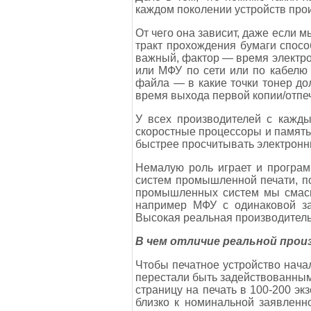
каждом поколении устройств прои
От чего она зависит, даже если м
тракт прохождения бумаги способ
важный, фактор — время электро
или МФУ по сети или по кабелю
файла — в какие точки тонер до
время выхода первой копии/отпеч
У всех производителей с кажд
скоростные процессоры и память
быстрее просчитывать электронны
Немалую роль играет и програм
систем промышленной печати, п
промышленных систем мы смасшт
например МФУ с одинаковой за
Высокая реальная производитель
В чем отличие реальной про
Чтобы печатное устройство нача
перестали быть задействованными
страницу на печать в 100-200 эк
близко к номинальной заявленн