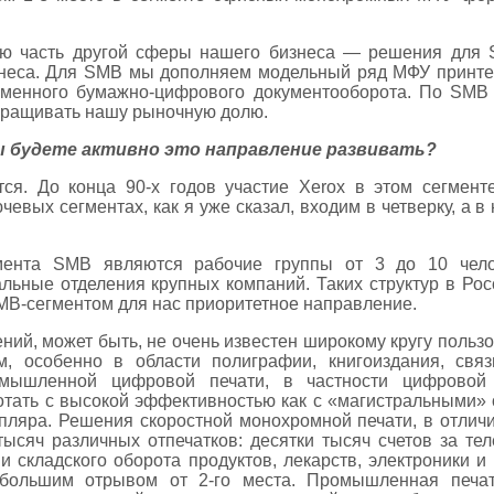
ю часть другой сферы нашего бизнеса — решения для S
знеса. Для SMB мы дополняем модельный ряд МФУ принте
еменного бумажно-цифрового документооборота. По SMB
аращивать нашу рыночную долю.
ы будете активно это направление развивать?
ся. До конца 90-х годов участие Xerox в этом сегмен
чевых сегментах, как я уже сказал, входим в четверку, а 
мента SMB являются рабочие группы от 3 до 10 чело
льные отделения крупных компаний. Таких структур в Рос
SMB-сегментом для нас приоритетное направление.
ий, может быть, не очень известен широкому кругу пользо
, особенно в области полиграфии, книгоиздания, связ
мышленной цифровой печати, в частности цифровой
тать с высокой эффективностью как с «магистральными» 
мпляра. Решения скоростной монохромной печати, в отли
ысяч различных отпечатков: десятки тысяч счетов за те
и складского оборота продуктов, лекарств, электроники и
большим отрывом от 2-го места. Промышленная печа