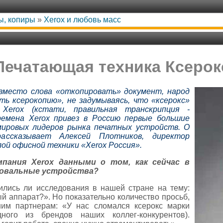
ы, копиры
»
Xerox и любовь масс
Печатающая техника Ксерок
 вместо слова «откопировать» документ, народ
ь ксерокопию», не задумываясь, что «ксерокс»
 Xerox (кстати, правильная транскрипция -
ремена Xerox привез в Россию первые большие
мировых лидеров рынка печатных устройств. О
рассказывает Алексей Плотников, директор
й офисной техники «Xerox Россия».
мпания Xerox данными о том, как сейчас в
ровальные устройства?
дились ли исследования в нашей стране на тему:
й аппарат?». Но показательно количество просьб,
шим партнерам: «У нас сломался ксерокс марки
ного из брендов наших коллег-конкурентов).