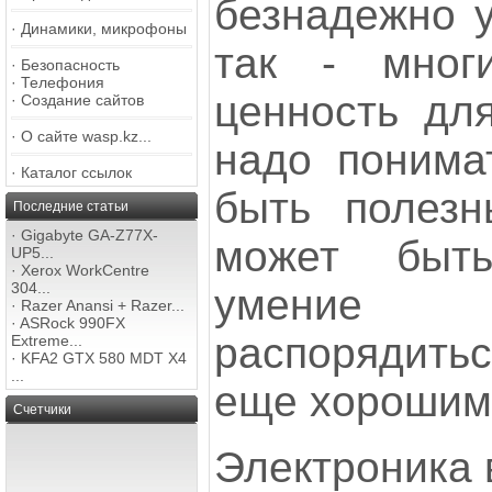
безнадежно у
·
Динамики, микрофоны
так - мног
·
Безопасность
·
Телефония
ценность для
·
Создание сайтов
·
О сайте wasp.kz...
надо понимат
·
Каталог ссылок
быть полезн
Последние статьи
·
Gigabyte GA-Z77X-
может быт
UP5...
·
Xerox WorkCentre
304...
умение
·
Razer Anansi + Razer...
·
ASRock 990FX
распорядит
Extreme...
·
KFA2 GTX 580 MDT X4
...
еще хорошим
Счетчики
Электроника 