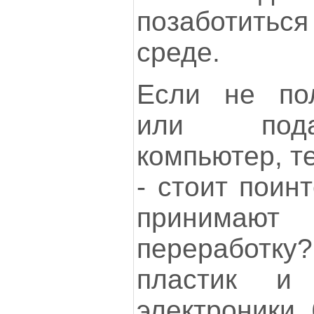
позаботитьс
среде.
Если не пол
или пода
компьютер, т
- стоит поин
принимаю
переработ
пластик и
электроники, 