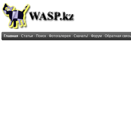
Главная
·
Статьи
·
Поиск
·
Фотогалерея
·
Скачать!
·
Форум
·
Обратная связ