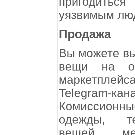
пригодить
уязвимым лю
Продажа
Вы можете вы
вещи на он
маркетпле
Telegram-кана
Комиссионны
одежды, те
вещей, м