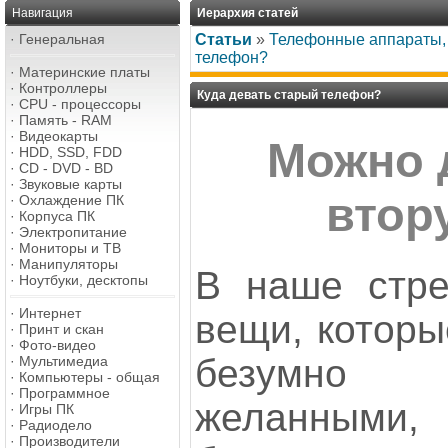
Навигация
Иерархия статей
·
Генеральная
Статьи
»
Телефонные аппараты, 
телефон?
·
Материнские платы
·
Контроллеры
Куда девать старый телефон?
·
CPU - процессоры
·
Память - RAM
·
Видеокарты
Можно 
·
HDD, SSD, FDD
·
CD - DVD - BD
·
Звуковые карты
втор
·
Охлаждение ПК
·
Корпуса ПК
·
Электропитание
·
Мониторы и ТВ
·
Манипуляторы
В наше стре
·
Ноутбуки, десктопы
·
Интернет
вещи, которы
·
Принт и скан
·
Фото-видео
безумно
·
Мультимедиа
·
Компьютеры - общая
·
Программное
желанными
·
Игры ПК
·
Радиодело
·
Производители