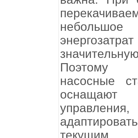
перекачива
небольш
энергоз
значитель
Поэтому 
насосные с
оснащаю
управления
адаптировать
текущим 