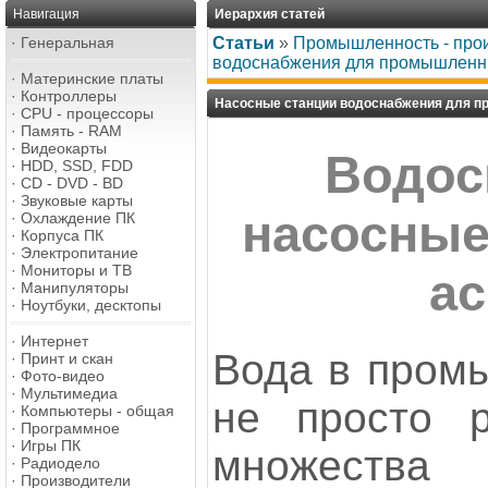
Навигация
Иерархия статей
·
Генеральная
Статьи
»
Промышленность - про
водоснабжения для промышленны
·
Материнские платы
·
Контроллеры
Насосные станции водоснабжения для п
·
CPU - процессоры
·
Память - RAM
·
Видеокарты
Водос
·
HDD, SSD, FDD
·
CD - DVD - BD
·
Звуковые карты
насосные
·
Охлаждение ПК
·
Корпуса ПК
·
Электропитание
·
Мониторы и ТВ
а
·
Манипуляторы
·
Ноутбуки, десктопы
·
Интернет
Вода в пром
·
Принт и скан
·
Фото-видео
·
Мультимедиа
не просто р
·
Компьютеры - общая
·
Программное
·
Игры ПК
множества 
·
Радиодело
·
Производители