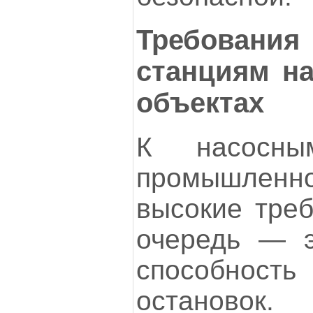
Требовани
станциям н
объектах
К насосны
промышленно
высокие треб
очередь — э
способност
останов