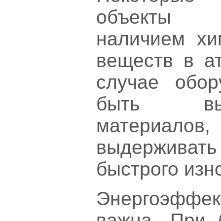
объекты х
наличием хи
веществ в а
случае обор
быть вы
материало
выдерживать 
быстрого изн
Энергоэффе
важна. При 