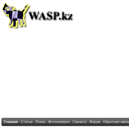
Главная
·
Статьи
·
Поиск
·
Фотогалерея
·
Скачать!
·
Форум
·
Обратная связ