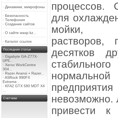
процессов. 
·
Динамики, микрофоны
для охлажден
·
Безопасность
·
Телефония
·
Создание сайтов
мойки, п
·
О сайте wasp.kz...
растворов, 
·
Каталог ссылок
десятков др
Последние статьи
·
Gigabyte GA-Z77X-
стабильного
UP5...
·
Xerox WorkCentre
304...
нормаль
·
Razer Anansi + Razer...
·
ASRock 990FX
Extreme...
предприя
·
KFA2 GTX 580 MDT X4
...
невозможно. 
Счетчики
привести к 