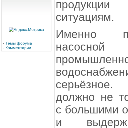
продукции
ситуациям.
Именно п
насосной
-
Темы форума
-
Комментарии
промышленно
водоснаб
серьёзное
должно не то
с большими о
и выдержи