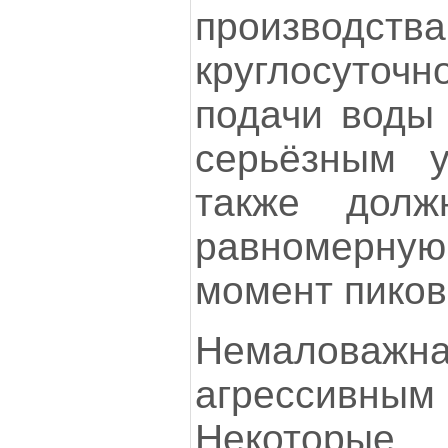
производс
круглосуточн
подачи воды 
серьёзным у
также долж
равномерну
момент пиков
Немаловажна
агрессив
Некоторые