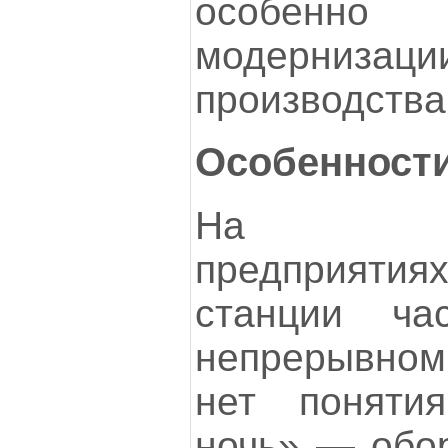
особенно
модернизаци
производства
Особенности
На про
предприят
станции ча
непрерывно
нет поняти
ночь» — обо