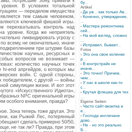
змы, потрясшие Зону, привели к
бу...
уровня. В условиях тотальной
Artikel
ситуациях — переделом имущества
Да уж... как только Ав...
 является тем самым человеком,
Конечно, утверждение,
...
 являются ключевой фишкой игры.
Мастера ремонтника
м перехватывать контроль над
сей...
на уровне. Когда же неприятель
На мой взгляд, сложно
нчательно ликвидировать угрозу с
...
по всему, не окончательно, иначе
Исправил, бывает...
а подкреплением при штурме базы
Fotos
личеством научных, ресурсных и
Это она свои коленки
особых вопросов не возникает —
р...
В контрстрайк не
ловах: количество научных точек
иначе...
 hi-end апргейдов, о которых мы
Это точно! Причем,
керских войн. С одной стороны,
чем...
х победителем, с другой — войны
У нас в школе как-то
ьной симуляции жизни. И вот этот
с...
нутого «Искусственного Идиота»,
Крутая флешка для тех
ообразных NPC оригинальной игры
...
иям особого внимания, правда?
Eigene Seiten
Часто сайт-визитка и
е...
ное. Зона теперь тоже другая. Это
Господа англичане
овни, как Рыжий Лес, потерянный
дово...
обещают сделать примерно 50/50,
Не - но это реально.
юще, не так ли? Правда, при этом
Б...