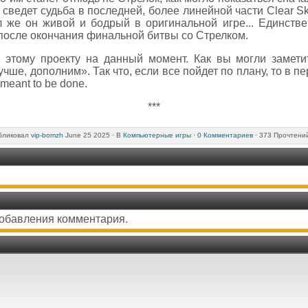
сведет судьба в последней, более линейной части Clear Sk
л же он живой и бодрый в оригинальной игре... Единстве
 после окончания финальной битвы со Стрелком.
 этому проекту на данный момент. Как вы могли замети
чше, дополним». Так что, если все пойдет по плану, то в п
 meant to be done.
***
бликовал
vip-bomzh
June 25 2025 ·
В
Компьютерные игры
·
0 Комментариев
· 373 Прочтени
добавления комментария.