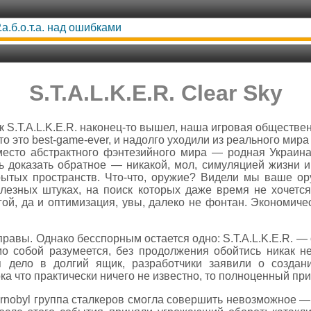
.а.б.о.т.а. над ошибками
S.T.A.L.K.E.R. Clear Sky
к S.T.A.L.K.E.R. наконец-то вышел, наша игровая обществе
то это best-game-ever, и надолго уходили из реального мира
место абстрактного фэнтезийного мира — родная Украина
ь доказать обратное — никакой, мол, симуляцией жизни и
рытых пространств. Что-что, оружие? Видели мы ваше ору
лезных штуках, на поиск которых даже время не хочется
гой, да и оптимизация, увы, далеко не фонтан. Экономиче
правы. Однако бесспорным остается одно: S.T.A.L.K.E.R. — 
о собой разумеется, без продолжения обойтись никак н
ая дело в долгий ящик, разработчики заявили о создан
пока что практически ничего не известно, то полноценный при
ernobyl группа сталкеров смогла совершить невозможное —