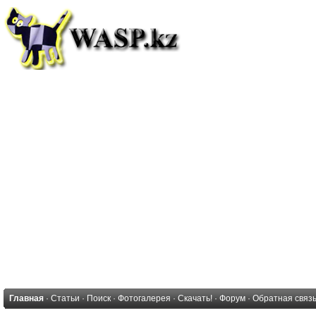
Главная
·
Статьи
·
Поиск
·
Фотогалерея
·
Скачать!
·
Форум
·
Обратная связ