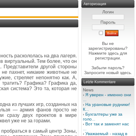
Авторизация
Логин
Пароль
Вы не
зарегистрированы?
Нажмите здесь
для
нность раскололась на два лагеря.
регистрации.
 в виртуальный. Тем более, что он
. Представители другой стороны
Забыли пароль?
 не пахнет, никакие животные не
Запросите новый
здесь
.
жие, стреляет непонятно как. А,
Letzte Kommentare
 тратить? Графика? Графика да,
ская система? Это та, которая не
News
Я уверен - именно они
...
одна из лучших игр, созданных на
На урановые рудники!
К...
ельзя — армия фанов просто не
Бухгалтеры уже за
ии сразу двух проектов в мире
голо...
квел уже не за горами.
Вот так и заменят нас
...
 пробраться в самый центр Зоны,
Уважаемый - назад в