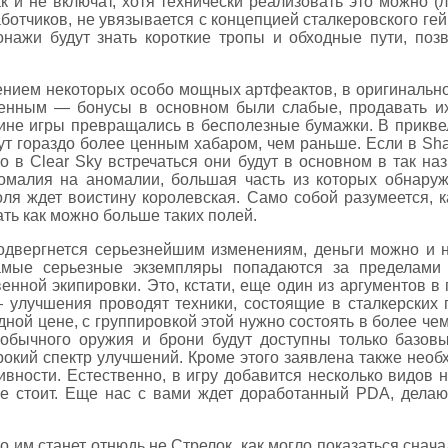
к и не включат, хотя технически реализовать это можно 
аботчиков, не увязывается с концепцией сталкеровского гей
рсонажи будут знать короткие тропы и обходные пути, по
чением некоторых особо мощных артфеактов, в оригинально
ленным — бонусы в основном были слабые, продавать их
дине игры превращались в бесполезные бумажки. В прикве
ут гораздо более ценным хабаром, чем раньше. Если в Sh
то в Clear Sky встречаться они будут в основном в так н
алия на аномалии, большая часть из которых обнаружи
оля ждет воистину королевская. Само собой разумеется, 
ть как можно больше таких полей.
двергнется серьезнейшим изменениям, деньги можно и ну
мые серьезные экземпляры попадаются за пределами 
нной экипировки. Это, кстати, еще один из аргументов в 
улучшения проводят техники, состоящие в сталкерских гр
одной цене, с группировкой этой нужно состоять в более ч
 обычного оружия и брони будут доступны только базо
окий спектр улучшений. Кроме этого заявлена также необ
ности. Естественно, в игру добавится несколько видов н
е стоит. Еще нас с вами ждет доработанный PDA, дела
то им станет отнюдь не Стрелок, как могло показаться снач