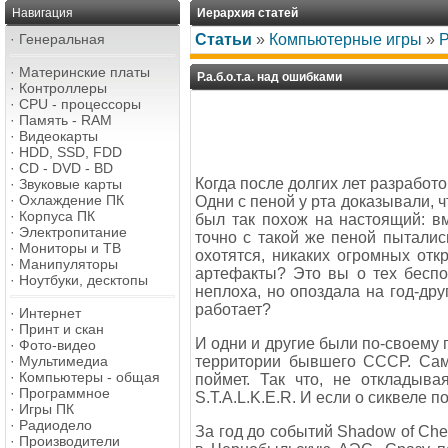
Навигация
Иерархия статей
·
Генеральная
Статьи
»
Компьютерные игры
»
Р
·
Материнские платы
Р.а.б.о.т.а. над ошибками
·
Контроллеры
·
CPU - процессоры
·
Память - RAM
·
Видеокарты
·
HDD, SSD, FDD
·
CD - DVD - BD
Когда после долгих лет разработо
·
Звуковые карты
·
Охлаждение ПК
Одни с пеной у рта доказывали, ч
·
Корпуса ПК
был так похож на настоящий: в
·
Электропитание
точно с такой же пеной пыталис
·
Мониторы и ТВ
охотятся, никаких огромных отк
·
Манипуляторы
артефакты? Это вы о тех беспо
·
Ноутбуки, десктопы
неплоха, но опоздала на год-дру
работает?
·
Интернет
·
Принт и скан
И одни и другие были по-своему 
·
Фото-видео
территории бывшего СССР. Сам
·
Мультимедиа
·
Компьютеры - общая
поймет. Так что, не откладыв
·
Программное
S.T.A.L.K.E.R. И если о сиквеле 
·
Игры ПК
·
Радиодело
За год до событий Shadow of Ch
·
Производители