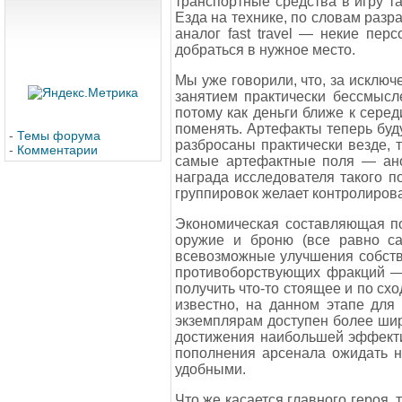
транспортные средства в игру та
Езда на технике, по словам разр
аналог fast travel — некие пе
добраться в нужное место.
Мы уже говорили, что, за исклю
занятием практически бессмыс
потому как деньги ближе к сере
поменять. Артефакты теперь буд
-
Темы форума
разбросаны практически везде, 
-
Комментарии
самые артефактные поля — аном
награда исследователя такого п
группировок желает контролирова
Экономическая составляющая по
оружие и броню (все равно са
всевозможные улучшения собстве
противоборствующих фракций — 
получить что-то стоящее и по сх
известно, на данном этапе для
экземплярам доступен более шир
достижения наибольшей эффектив
пополнения арсенала ожидать н
удобными.
Что же касается главного героя, 