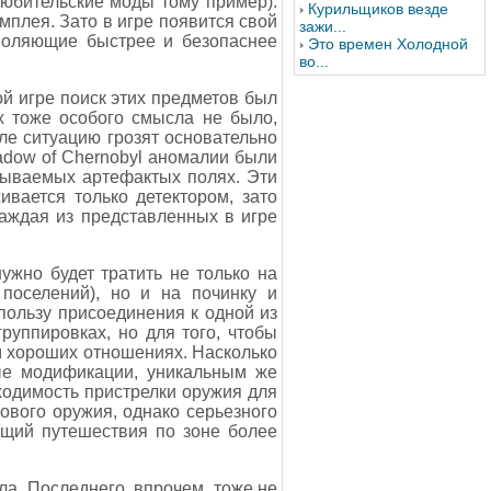
(любительские моды тому пример).
Курильщиков везде
мплея. Зато в игре появится свой
зажи...
зволяющие быстрее и безопаснее
Это времен Холодной
во...
й игре поиск этих предметов был
 тоже особого смысла не было,
ле ситуацию грозят основательно
adow of Chernobyl аномалии были
азываемых артефактых полях. Эти
вается только детектором, зато
каждая из представленных в игре
жно будет тратить не только на
поселений), но и на починку и
пользу присоединения к одной из
уппировках, но для того, чтобы
ем хороших отношениях. Насколько
вые модификации, уникальным же
ходимость пристрелки оружия для
ового оружия, однако серьезного
ющий путешествия по зоне более
ала. Последнего, впрочем, тоже не