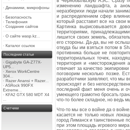
в Чернобыльскую АЭС. Сразу по
изменению ландшафта, а аном
·
Динамики, микрофоны
неразберихи люди начали занима
и распределением сфер влияния
·
Безопасность
который расставит все на свои 
·
Телефония
Картинка вырисовывается дов
·
Создание сайтов
территориями, принадлежащими 
·
О сайте wasp.kz...
лишится своих земель, обязатель
его стороны. Да-да, вы не ослыш
·
Каталог ссылок
откуда бы им взяться потом в S
противника больше не повторит
Последние статьи
территориальных точек, находя
·
Gigabyte GA-Z77X-
территория и «месторождения ар
UP5...
отвечает за качество экипировк
·
Xerox WorkCentre
поговорим несколько позже. Ес
304...
разработчики заявляют, что мы 
·
Razer Anansi + Razer...
происходят и без непосредственн
·
ASRock 990FX
последний факт меня очень и оч
Extreme...
умеющего грамотно бросать гран
·
KFA2 GTX 580 MDT X4
...
что-то более складное, но ведь
Счетчики
Что-то мы все о войне да о войне
касается не только новых локац
город Лиманск и таинственные п
при этом площадь игрового мира 