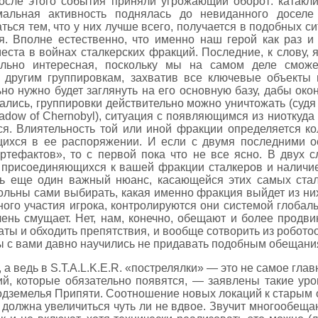
сле этого события приняли угрожающий оборот: катакли
альная активность поднялась до невиданного доселе 
ться тем, что у них лучше всего, получается в подобных 
. Вполне естественно, что именно наш герой как раз и
места в войнах сталкерских фракций. Последние, к слову,
ольно интересная, поскольку мы на самом деле сможе
другим группировкам, захватив все ключевые объекты 
но нужно будет заглянуть на его основную базу, дабы око
ались, группировки действительно можно уничтожать (судя 
hadow of Chernobyl), ситуация с появляющимся из ниоткуд
ся. Влиятельность той или иной фракции определяется ко
щихся в ее распоряжении. И если с двумя последними 
тефактов», то с первой пока что не все ясно. В двух с
и присоединяющихся к вашей фракции сталкеров и наличие
ть еще один важный нюанс, касающейся этих самых стал
вольны сами выбирать, какая именно фракция выйдет из ни
ого участия игрока, контролируются они системой глобал
ень смущает. Нет, нам, конечно, обещают и более продви
аты и обходить препятствия, и вообще сотворить из робот
 мы с вами давно научились не придавать подобным обещан
, а ведь в S.T.A.L.K.E.R. «пострелялки» — это не самое глав
ий, которые обязательно появятся, — заявлены такие ур
одземелья Припяти. Соотношение новых локаций к старым 
должна увеличиться чуть ли не вдвое. Звучит многообеща