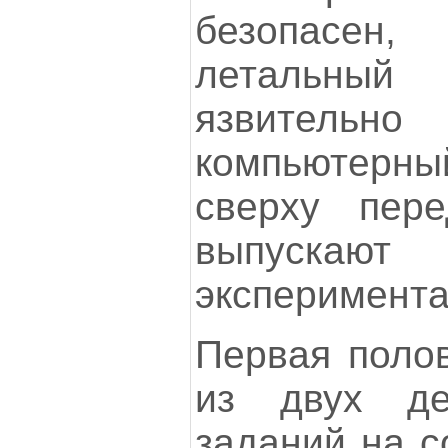
безопасен
летальны
язвитель
компьютерный
сверху пер
выпус
эксперимента
Первая полов
из двух де
заданий на с