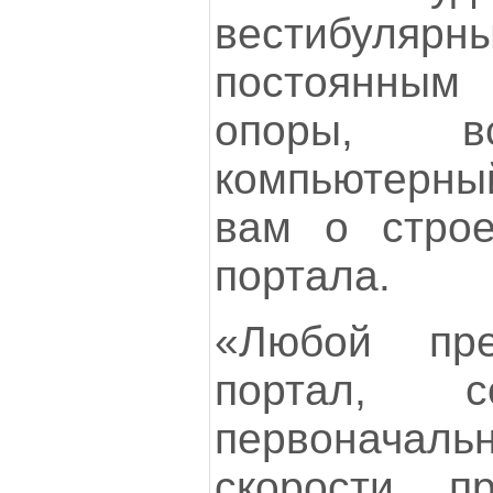
вестибуля
постоянным 
опоры, 
компьютерный
вам о строе
портала.
«Любой пр
портал, с
первонача
скорости п