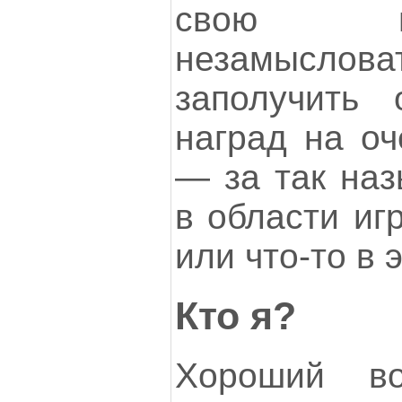
свою п
незамыслов
заполучить
наград на оч
— за так на
в области иг
или что-то в 
Кто я?
Хороший во