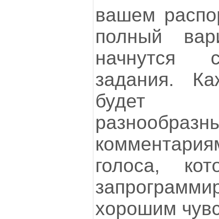
вашем распо
полный вари
начнутся 
задания. К
будет со
разнообразн
комментария
голоса, ко
запрограммир
хорошим чув