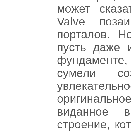
может сказа
Valve поза
порталов. Н
пусть даже 
фундамент
сумели со
увлекатель
оригиналь
виданное в
строение, ко