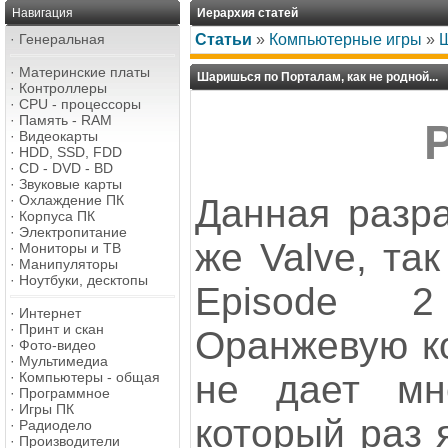
Навигация
Иерархия статей
·
Генеральная
Статьи
»
Компьютерные игры
»
Ш
·
Материнские платы
Шаришься по Порталам, как не родной...
·
Контроллеры
·
CPU - процессоры
·
Память - RAM
P
·
Видеокарты
·
HDD, SSD, FDD
·
CD - DVD - BD
·
Звуковые карты
Данная разра
·
Охлаждение ПК
·
Корпуса ПК
·
Электропитание
же Valve, так
·
Мониторы и ТВ
·
Манипуляторы
·
Ноутбуки, десктопы
Episode 
·
Интернет
·
Принт и скан
Оранжевую ко
·
Фото-видео
·
Мультимедиа
не дает мн
·
Компьютеры - общая
·
Программное
·
Игры ПК
который раз 
·
Радиодело
·
Производители