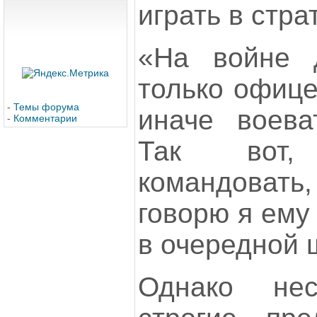
играть в стра
«На войне 
только офице
-
Темы форума
иначе воева
-
Комментарии
Так вот
командовать,
говорю я ему
в очередной 
Однако не