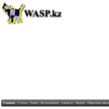
Главная
·
Статьи
·
Поиск
·
Фотогалерея
·
Скачать!
·
Форум
·
Обратная связ