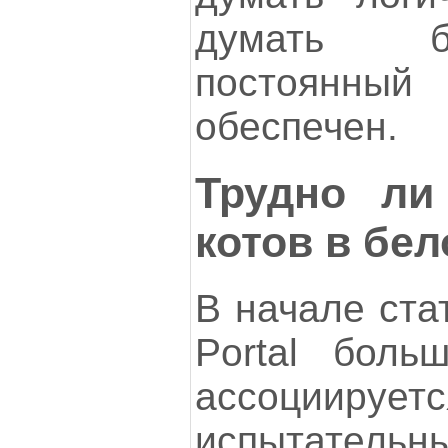
думать б
постоянн
обеспечен.
Трудно ли
котов в бе
В начале ста
Portal боль
ассоцииру
испытатель