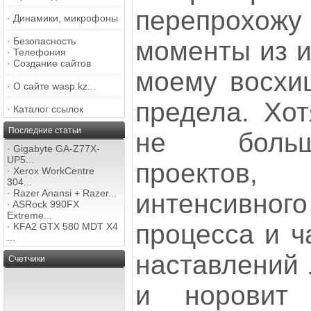
перепрох
·
Динамики, микрофоны
·
Безопасность
моменты из и
·
Телефония
·
Создание сайтов
моему восхи
·
О сайте wasp.kz...
предела. Хот
·
Каталог ссылок
Последние статьи
не больш
·
Gigabyte GA-Z77X-
UP5...
проектов
·
Xerox WorkCentre
304...
·
Razer Anansi + Razer...
интенсивног
·
ASRock 990FX
Extreme...
процесса и ч
·
KFA2 GTX 580 MDT X4
...
наставлений 
Счетчики
и норовит 