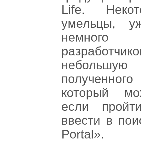
Life. Неко
умельцы, у
немного
разработчи
небольшую
полученно
который мо
если пройт
ввести в поис
Portal».