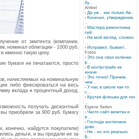
бу...
Artikel
Да уж... как только Ав...
Конечно, утверждение,
...
Мастера ремонтника
сей...
На мой взгляд, сложно
учение от эмитента (компании,
...
м, номинал облигации - 1000 руб.
Исправил, бывает...
Fotos
ги именно такую цену.
Это она свои коленки
р...
е бумаги не печатаются, просто
В контрстрайк не
иначе...
Это точно! Причем,
тов, начисляемых на номинальную
чем...
ации либо фиксироваться на весь
У нас в школе как-то
умму вклада и процентный доход.
с...
Крутая флешка для тех
...
озможность получать дисконтный
Eigene Seiten
Часто сайт-визитка и
 вы приобрели за 900 руб. бумагу
е...
Господа англичане
дово...
, конечно, найдутся покупатели)
Не - но это реально.
лись деньги, и вы продали ее за
Б...