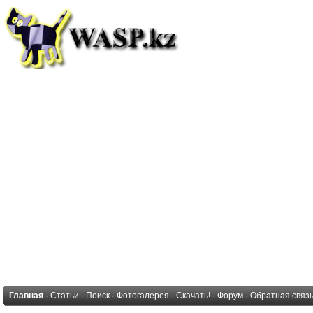
Главная
·
Статьи
·
Поиск
·
Фотогалерея
·
Скачать!
·
Форум
·
Обратная связ