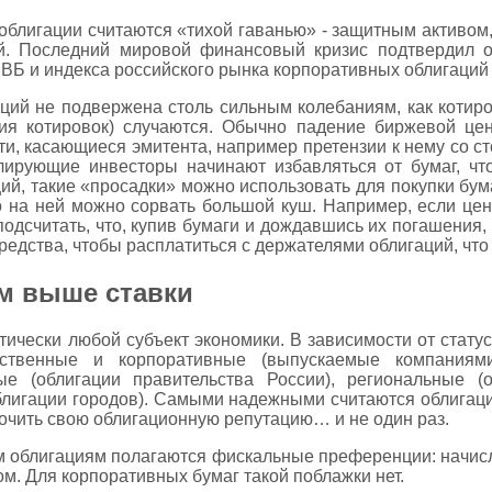
 облигации считаются «тихой гаванью» - защитным активо
й. Последний мировой финансовый кризис подтвердил об
ВБ и индекса российского рынка корпоративных облигаций 
аций не подвержена столь сильным колебаниям, как котир
ния котировок) случаются. Обычно падение биржевой це
ти, касающиеся эмитента, например претензии к нему со с
лирующие инвесторы начинают избавляться от бумаг, что
ий, такие «просадки» можно использовать для покупки бума
о на ней можно сорвать большой куш. Например, если цен
 подсчитать, что, купив бумаги и дождавшись их погашения,
редства, чтобы расплатиться с держателями облигаций, что
ем выше ставки
ически любой субъект экономики. В зависимости от стату
рственные и корпоративные (выпускаемые компаниям
е (облигации правительства России), региональные (о
блигации городов). Самыми надежными считаются облигаци
очить свою облигационную репутацию… и не один раз.
 облигациям полагаются фискальные преференции: начис
м. Для корпоративных бумаг такой поблажки нет.