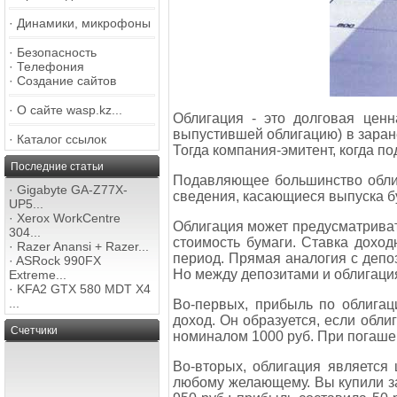
·
Динамики, микрофоны
·
Безопасность
·
Телефония
·
Создание сайтов
·
О сайте wasp.kz...
Облигация - это долговая цен
выпустившей облигацию) в заране
·
Каталог ссылок
Тогда компания-эмитент, когда п
Последние статьи
Подавляющее большинство облиг
·
Gigabyte GA-Z77X-
сведения, касающиеся выпуска бу
UP5...
·
Xerox WorkCentre
Облигация может предусматриват
304...
стоимость бумаги. Ставка доход
·
Razer Anansi + Razer...
период. Прямая аналогия с депо
·
ASRock 990FX
Но между депозитами и облигаци
Extreme...
·
KFA2 GTX 580 MDT X4
...
Во-первых, прибыль по облигац
доход. Он образуется, если обли
Счетчики
номиналом 1000 руб. При погашен
Во-вторых, облигация является 
любому желающему. Вы купили за