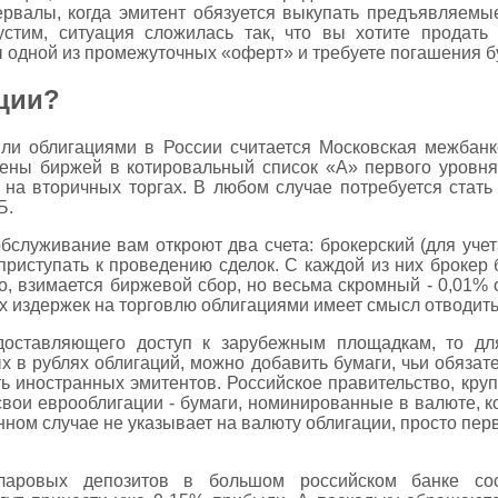
рвалы, когда эмитент обязуется выкупать предъявляемые
устим, ситуация сложилась так, что вы хотите продать
 одной из промежуточных «оферт» и требуете погашения бу
ации?
ли облигациями в России считается Московская межбан
ны биржей в котировальный список «А» первого уровня
на вторичных торгах. В любом случае потребуется стать
Б.
бслуживание вам откроют два счета: брокерский (для учет
приступать к проведению сделок. С каждой из них брокер 
о, взимается биржевой сбор, но весьма скромный - 0,01% 
ех издержек на торговлю облигациями имеет смысл отводить 
доставляющего доступ к зарубежным площадкам, то дл
 в рублях облигаций, можно добавить бумаги, чьи обязат
ть иностранных эмитентов. Российское правительство, кр
свои еврооблигации - бумаги, номинированные в валюте, к
нном случае не указывает на валюту облигации, просто п
ларовых депозитов в большом российском банке со