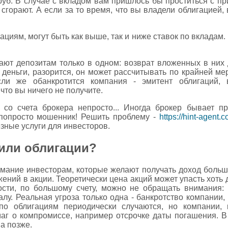
 руб. В случае с вкладом вам пришлось бы проститься с п
 сгорают. А если за то время, что вы владели облигацией,
иям, могут быть как выше, так и ниже ставок по вкладам. 
ют депозитам только в одном: возврат вложенных в них д
 деньги, разорится, он может рассчитывать по крайней м
сли же обанкротится компания - эмитент облигаций, 
что вы ничего не получите.
 со счета брокера непросто... Иногда брокер бывает п
попросто мошенник! Решить проблему -
https://hint-agent
езные услуги для инвесторов.
 или облигации?
имание инвесторам, которые желают получать доход больше
жений в акции. Теоретически цена акций может упасть хоть 
сти, по большому счету, можно не обращать внимания:
лу. Реальная угроза только одна - банкротство компании,
по облигациям периодически случаются, но компании, 
маг о компромиссе, например отсрочке даты погашения. В
ва позже.