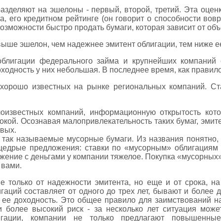
зделяют на эшелоны - первый, второй, третий. Эта оцен
, его кредитном рейтинге (он говорит о способности вов
возможности быстро продать бумаги, которая зависит от объ
выше эшелон, чем надежнее эмитент облигации, тем ниже ее
облигации федерального займа и крупнейших компаний 
оходность у них небольшая. В последнее время, как правило
 хорошо известных на рынке региональных компаний. С
оизвестных компаний, информационную открытость кото
сокой. Осознавая малопривлекательность таких бумаг, эмит
вых.
так называемые мусорные бумаги. Из названия понятно, с
щедрые предложения: ставки по «мусорным» облигациям 
ожение с деньгами у компании тяжелое. Покупка «мусорных»
 вами.
е только от надежности эмитента, но еще и от срока, н
аций составляет от одного до трех лет, бывают и более
 ее доходность. Это общее правило для заимствований н
и более высокий риск - за несколько лет ситуация може
игации, компании не только предлагают повышенны