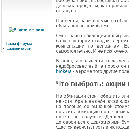
950 руб.: прибыль составила 50
депозита проценты, как правило,
останутся.
Проценты, начисляемые по облигац
облигации вы приобрели.
Однозначно облигации проигрыва
банк, в котором вкладчик держит
-
Темы форума
компенсации по депозитам. Е
-
Комментарии
самостоятельно. И не исключено, 
Бывает, что вывести свои день
недобросовестный, а порою он 
brokera
- а кроме того другие пол
Что выбрать: акции
На облигации стоит обратить вн
не хотят брать на себя риски вло
на падение ее рыночной стоимо
погасить облигацию по ее номина
ничего не получите. Дефолты 
договориться с держателями бу
удастся вернуть, пусть и на год-д