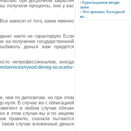
рибылью: при досрочном закрытии
Курильщиков везде
 вы получили проценты, они у вас
зажи...
Это времен Холодной
во...
Все зависит от того, какие именно
енег никто не гарантирует. Если
ере на получение государственной
выбивать деньги вам придется
росто непрофессионалом, иногда
.com/services/vyvod-deneg-so-scetov-
, чем по депозитам, но при этом
до нуля. В случае же с облигацией
 эмитент в любом случае обязан
 но в этом случае вы и по акциям
как правило, сначала пытаются
 таком случае вложенные деньги