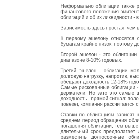
Неформально облигации также ра
финансового положения эмитента
облигаций и об их ликвидности - 
Зависимость здесь простая: чем 
К первому эшелону относятся 
бумагам крайне низок, поэтому д
Второй эшелон - это облигации
диапазоне 8-10% годовых.
Третий эшелон - облигации мал
долговую нагрузку, напротив, вы
обещают доходность 12-18% годо
Самые рискованные облигации - 
держатели. Но зато это самые 
доходность - прямой сигнал: пол
повезет, компания рассчитается с
Ставки по облигациям зависят н
среднем период обращения облиг
погашения облигации, тем выше
длительный срок предполагает 
разместить долгосрочные обл