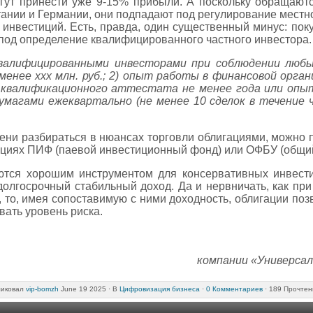
огут принести уже 9-15% прибыли. А поскольку обращают
ании и Германии, они подпадают под регулирование местно
инвестиций. Есть, правда, один существенный минус: пок
 под определение квалифицированного частного инвестора.
валифицированными инвесторами при соблюдении любых
менее ххх млн. руб.; 2) опыт работы в финансовой орган
 квалификационного аттестата не менее года или опыт
умагами ежеквартально (не менее 10 сделок в течение 
ени разбираться в нюансах торговли облигациями, можно 
циях ПИФ (паевой инвестиционный фонд) или ОФБУ (общий
ются хорошим инструментом для консервативных инвест
долгосрочный стабильный доход. Да и нервничать, как при
, то, имея сопоставимую с ними доходность, облигации п
вать уровень риска.
компании «Универса
иковал
vip-bomzh
June 19 2025 ·
В
Цифровизация бизнеса
·
0 Комментариев
· 189 Прочтен