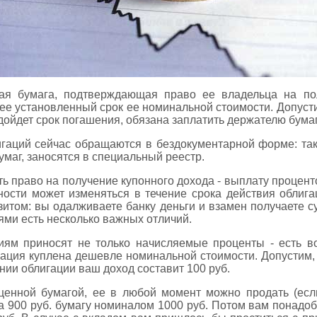
ная бумага, подтверждающая право ее владельца на пол
е установленный срок ее номинальной стоимости. Допусти
одойдет срок погашения, обязана заплатить держателю бума
аций сейчас обращаются в бездокументарной форме: таки
маг, заносятся в специальный реестр.
ь право на получение купонного дохода - выплату процен
ности может изменяться в течение срока действия облиг
зитом: вы одалживаете банку деньги и взамен получаете с
ями есть несколько важных отличий.
иям приносят не только начисляемые проценты - есть в
гация куплена дешевле номинальной стоимости. Допустим,
ии облигации ваш доход составит 100 руб.
ценной бумагой, ее в любой момент можно продать (если
 900 руб. бумагу номиналом 1000 руб. Потом вам понадоби