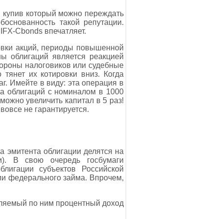
м, купив который можно переждать
основанность такой репутации.
IFX-Cbonds впечатляет.
овки акций, периоды повышенной
ны облигаций является реакцией
тороны налоговиков или судебные
 тянет их котировки вниз. Когда
г. Имейте в виду: эта операция в
а облигаций с номиналом в 1000
 можно увеличить капитал в 5 раз!
 вовсе не гарантируется.
са эмитента облигации делятся на
и). В свою очередь госбумаги
блигации субъектов Российской
и федерального займа. Впрочем,
ляемый по ним процентный доход