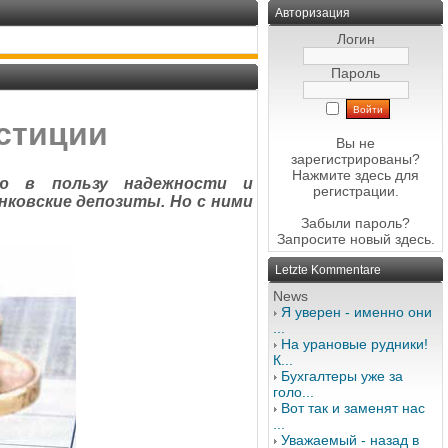
Авторизация
Логин
Пароль
стиции
Вы не
зарегистрированы?
Нажмите здесь
для
ю в пользу надежности и
регистрации.
ковские депозиты. Но с ними
Забыли пароль?
Запросите новый
здесь
.
Letzte Kommentare
News
Я уверен - именно они
...
На урановые рудники!
К...
Бухгалтеры уже за
голо...
Вот так и заменят нас
...
Уважаемый - назад в