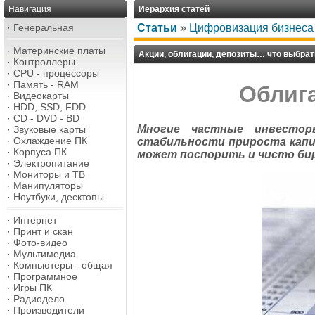
Навигация
Иерархия статей
·
Генеральная
Статьи
»
Цифровизация бизнеса
·
Материнские платы
Акции, облигации, депозиты… что выбрат
·
Контроллеры
·
CPU - процессоры
·
Память - RAM
Облиг
·
Видеокарты
·
HDD, SSD, FDD
·
CD - DVD - BD
Многие частные инвесто
·
Звуковые карты
·
Охлаждение ПК
стабильности прироста капи
·
Корпуса ПК
может поспорить и чисто би
·
Электропитание
·
Мониторы и ТВ
·
Манипуляторы
·
Ноутбуки, десктопы
·
Интернет
·
Принт и скан
·
Фото-видео
·
Мультимедиа
·
Компьютеры - общая
·
Программное
·
Игры ПК
·
Радиодело
·
Производители