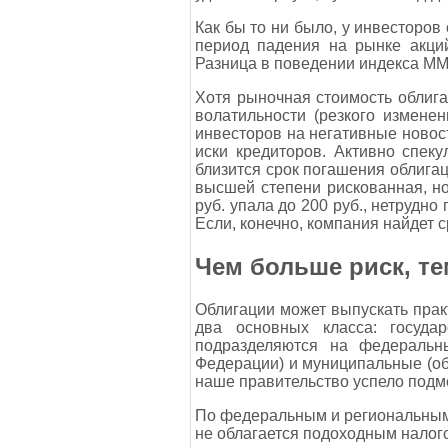
Как бы то ни было, у инвесторов
период падения на рынке акци
Разница в поведении индекса ММ
Хотя рыночная стоимость облиг
волатильности (резкого измене
инвесторов на негативные новос
иски кредиторов. Активно спеку
близится срок погашения облигац
высшей степени рискованная, н
руб. упала до 200 руб., нетрудно
Если, конечно, компания найдет с
Чем больше риск, т
Облигации может выпускать практ
два основных класса: госуда
подразделяются на федеральны
Федерации) и муниципальные (о
наше правительство успело подм
По федеральным и региональным
не облагается подоходным налого