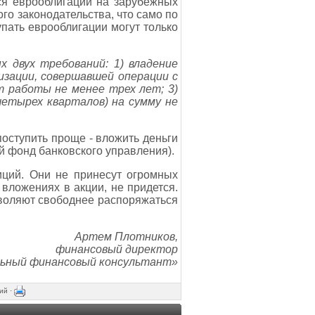
ся еврооблигации на зарубежных
го законодательства, что само по
упать еврооблигации могут только
 двух требований: 1) владение
изации, совершавшей операции с
 работы не менее трех лет; 3)
четырех кварталов) на сумму не
поступить проще - вложить деньги
 фонд банковского управления).
иций. Они не принесут огромных
 вложениях в акции, не придется.
озволяют свободнее распоряжаться
Артем Плотников,
финансовый директор
льный финансовый консультант»
ий ·