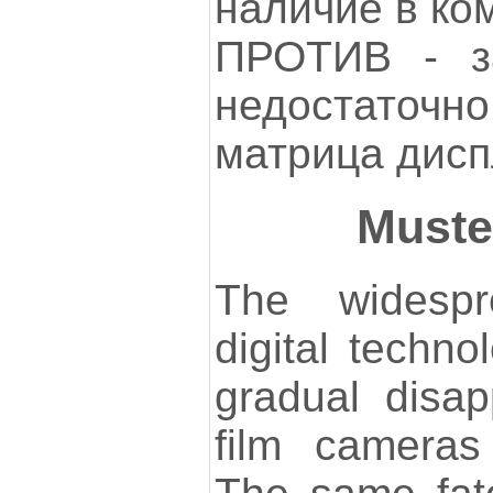
наличие в ко
ПРОТИВ - з
недостаточ
матрица дис
Muste
The widespr
digital techno
gradual disa
film cameras