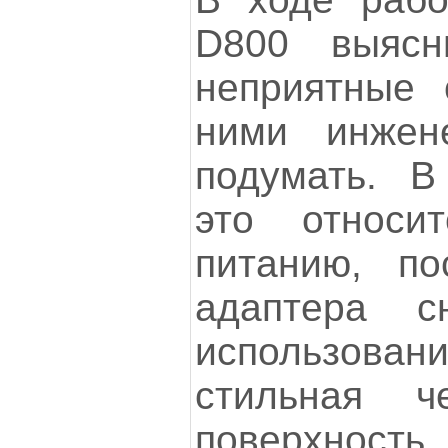
D800 выясн
неприятные 
ними инжен
подумать. В
это относи
питанию, по
адаптера с
использова
стильная ч
поверхность