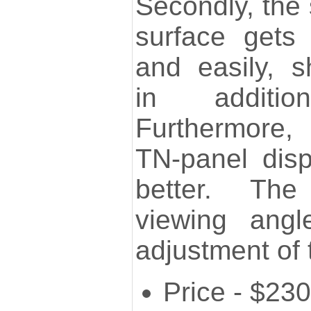
Secondly, the 
surface gets 
and easily, s
in additi
Furthermore, 
TN-panel disp
better. The
viewing angl
adjustment of t
Price - $230