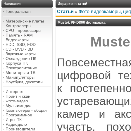
Навигация
Иерархия статей
·
Генеральная
Статьи
»
Фото-видеокамеры, ци
·
Материнские платы
Mustek PF-D800 фоторамка
·
Контроллеры
·
CPU - процессоры
·
Память - RAM
Muste
·
Видеокарты
·
HDD, SSD, FDD
·
CD - DVD - BD
·
Звуковые карты
Повсемес
·
Охлаждение ПК
·
Корпуса ПК
·
Электропитание
цифровой те
·
Мониторы и ТВ
·
Манипуляторы
·
Ноутбуки, десктопы
к постепенн
·
Интернет
·
Принт и скан
устареваю
·
Фото-видео
·
Мультимедиа
камер и акс
·
Компьютеры - общая
·
Программное
·
Игры ПК
участь, пох
·
Радиодело
·
Производители