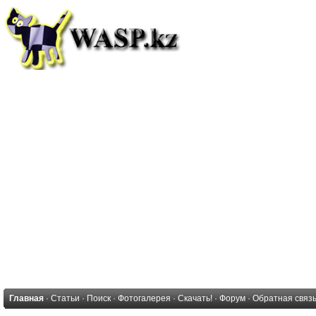
Главная
·
Статьи
·
Поиск
·
Фотогалерея
·
Скачать!
·
Форум
·
Обратная связ