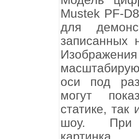
Mustek PF-D8
для демонс
записанных н
Изображени
масштабиру
оси под ра
могут пока
статике, так
шоу. При 
картинка 