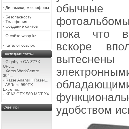
обычны
·
Динамики, микрофоны
·
Безопасность
фотоальбомы 
·
Телефония
·
Создание сайтов
пока что в
·
О сайте wasp.kz...
вскоре впо
·
Каталог ссылок
Последние статьи
вытесн
·
Gigabyte GA-Z77X-
UP5...
электронным
·
Xerox WorkCentre
304...
·
Razer Anansi + Razer...
обладающ
·
ASRock 990FX
Extreme...
функцион
·
KFA2 GTX 580 MDT X4
...
удобством ис
Счетчики