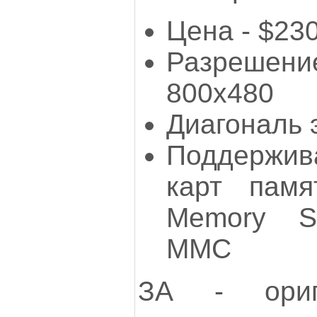
Цена - $23
Разрешен
800x480
Диагональ 
Поддержи
карт памя
Memory St
ММС
ЗА - ориг