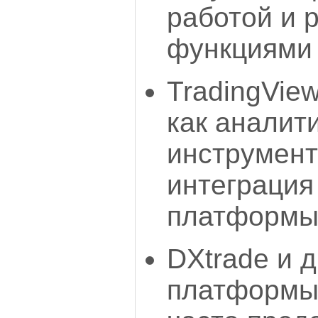
работой и
функциями 
TradingVie
как аналит
инструмент
интеграция
платформы
DXtrade и 
платформы