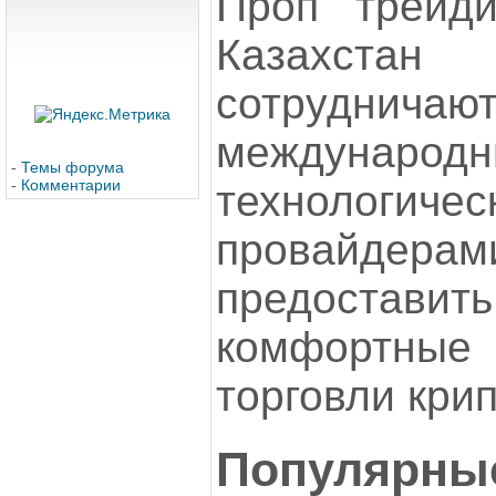
Проп трейди
Казахст
сотруд
международ
-
Темы форума
-
Комментарии
технологичес
провайде
предостав
комфортны
торговли кри
Популярны