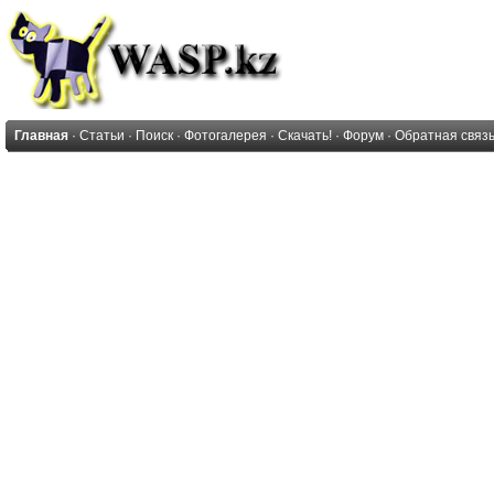
Главная
·
Статьи
·
Поиск
·
Фотогалерея
·
Скачать!
·
Форум
·
Обратная связ