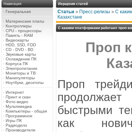
Навигация
Иерархия статей
·
Генеральная
Статьи
»
Пресс-релизы
»
С каки
Казахстане
·
Материнские платы
·
Контроллеры
С какими платформами работают проп ко
·
CPU - процессоры
·
Память - RAM
·
Видеокарты
Проп 
·
HDD, SSD, FDD
·
CD - DVD - BD
·
Звуковые карты
Каз
·
Охлаждение ПК
·
Корпуса ПК
·
Электропитание
·
Мониторы и ТВ
·
Манипуляторы
Проп трейди
·
Ноутбуки, десктопы
·
Интернет
продолжае
·
Принт и скан
·
Фото-видео
быстрыми те
·
Мультимедиа
·
Компьютеры - общая
·
Программное
как нови
·
Игры ПК
·
Радиодело
·
Производители