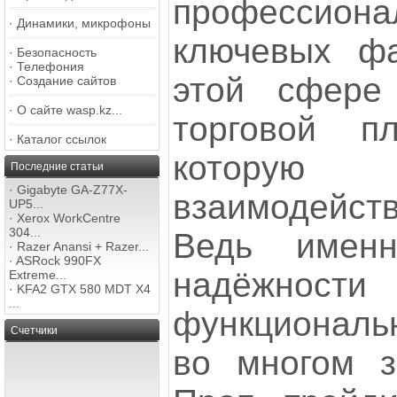
профессион
·
Динамики, микрофоны
ключевых фа
·
Безопасность
·
Телефония
этой сфере
·
Создание сайтов
·
О сайте wasp.kz...
торговой п
·
Каталог ссылок
котору
Последние статьи
·
Gigabyte GA-Z77X-
взаимодейс
UP5...
·
Xerox WorkCentre
304...
Ведь именн
·
Razer Anansi + Razer...
·
ASRock 990FX
надёж
Extreme...
·
KFA2 GTX 580 MDT X4
...
функциональ
Счетчики
во многом за