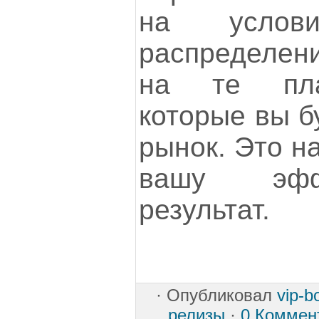
на услов
распределен
на те пла
которые вы б
рынок. Это н
вашу эфф
результат.
·
Опубликовал
vip-
релизы
·
0 Коммен