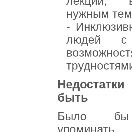
лекции, 
нужным тем
- Инклюзив
людей с 
возмож
трудностям
Недостатк
быть
Было бы 
упомин