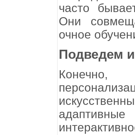
часто бывае
Они совмещ
очное обучен
Подведем и
Конечно,
персона
искусствен
адаптивны
интеракти