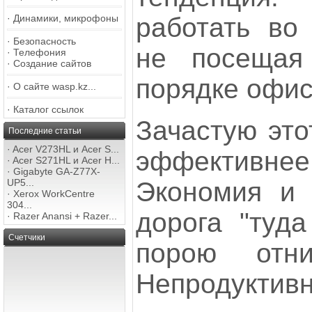
работать во 
·
Динамики, микрофоны
·
Безопасность
не посещая
·
Телефония
·
Создание сайтов
порядке офис
·
О сайте wasp.kz...
·
Каталог ссылок
Зачастую это
Последние статьи
·
Acer V273HL и Acer S...
эффективнее
·
Acer S271HL и Acer H...
·
Gigabyte GA-Z77X-
Экономия и 
UP5...
·
Xerox WorkCentre
304...
дорога "туда
·
Razer Anansi + Razer...
Счетчики
порою отн
Непродуктивн