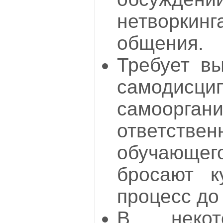
нетворк
общения.
Требует вы
самодисци
самоор
ответствен
обучающ
бросают к
процесс до
В некот