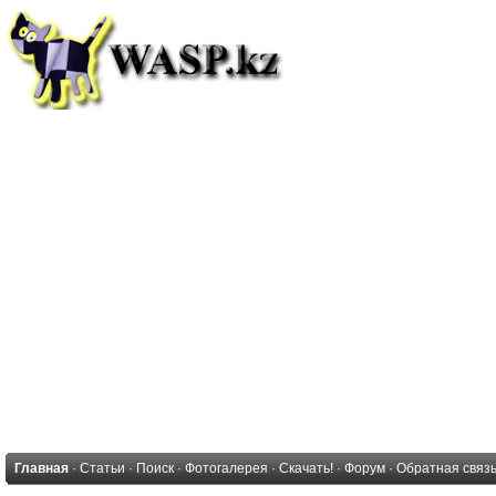
Главная
·
Статьи
·
Поиск
·
Фотогалерея
·
Скачать!
·
Форум
·
Обратная связ