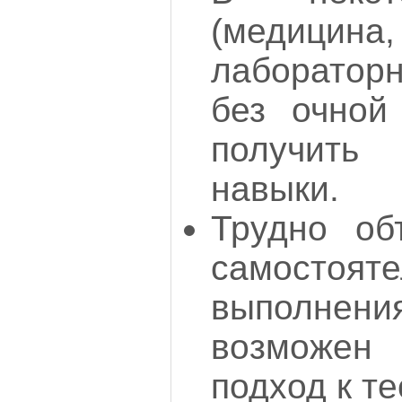
(медицин
лаборатор
без очной
получить
навыки.
Трудно об
самостояте
выполне
возможе
подход к т