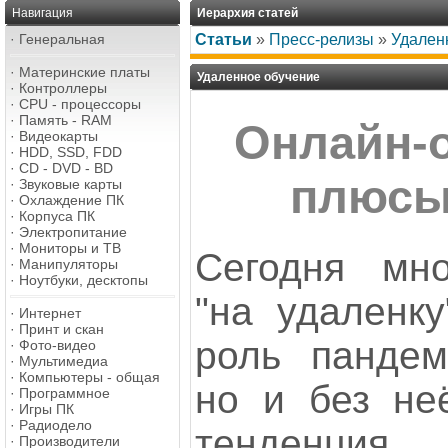
Навигация
Иерархия статей
·
Генеральная
Статьи
»
Пресс-релизы
»
Удален
·
Материнские платы
Удаленное обучение
·
Контроллеры
·
CPU - процессоры
·
Память - RAM
Онлайн-
·
Видеокарты
·
HDD, SSD, FDD
·
CD - DVD - BD
плюсы
·
Звуковые карты
·
Охлаждение ПК
·
Корпуса ПК
·
Электропитание
·
Мониторы и ТВ
Сегодня мно
·
Манипуляторы
·
Ноутбуки, десктопы
"на удаленку
·
Интернет
·
Принт и скан
роль пандем
·
Фото-видео
·
Мультимедиа
·
Компьютеры - общая
но и без не
·
Программное
·
Игры ПК
·
Радиодело
тенденция.
·
Производители