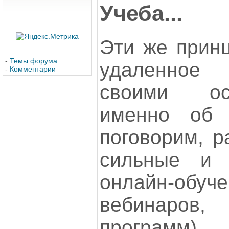
Учеба...
Эти же принц
-
Темы форума
удаленное
-
Комментарии
своими ос
именно об 
поговорим, р
сильные и 
онлайн-обу
вебинаров,
программ).