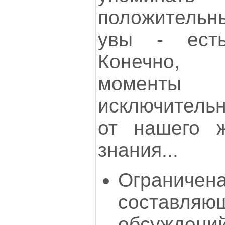
положительн
увы - есть
Конечно, 
момент
исключительн
от нашего ж
знания...
Ограниче
составляю
обсужде