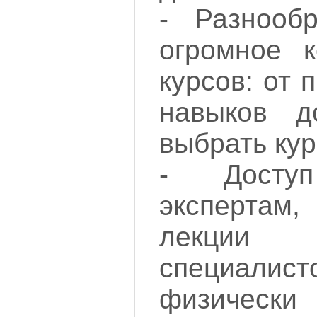
- Разнооб
огромное 
курсов: от
навыков д
выбрать кур
- Досту
экспертам
лекци
специали
физическ