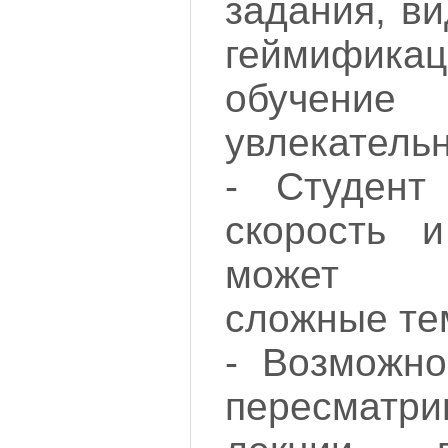
задания, в
геймифи
обуче
увлекатель
- Студент
скорость 
может п
сложные те
- Возможно
пересматр