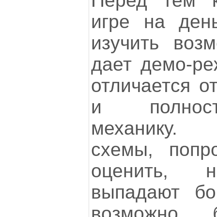
Перед тем к
игре на ден
изучить возм
дает демо-ре
отличается о
и полност
механику. 
схемы, попро
оценить, н
выпадают б
возможно 