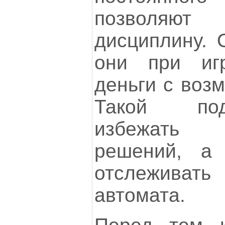
позволяю
дисциплину. 
они при иг
деньги с воз
Такой под
избежать 
решений, а 
отслежива
автомата.