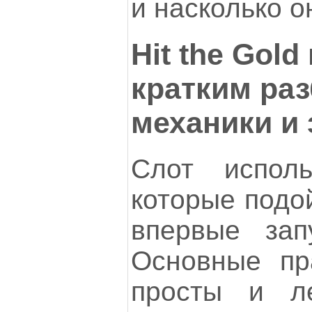
и насколько о
Hit the Gold
кратким ра
механики и
Слот исполь
которые подой
впервые зап
Основные пр
просты и ле