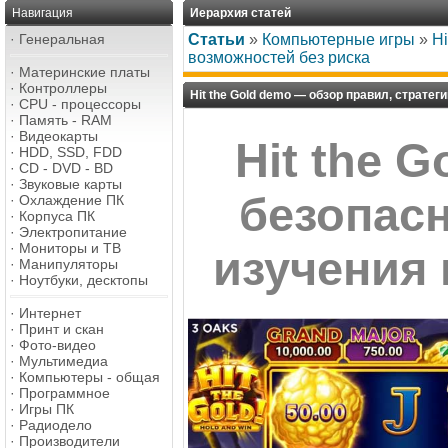
Навигация
Иерархия статей
·
Генеральная
Статьи
»
Компьютерные игры
»
Hi
возможностей без риска
·
Материнские платы
·
Контроллеры
Hit the Gold demo — обзор правил, стратег
·
CPU - процессоры
·
Память - RAM
·
Видеокарты
Hit the 
·
HDD, SSD, FDD
·
CD - DVD - BD
·
Звуковые карты
безопасн
·
Охлаждение ПК
·
Корпуса ПК
·
Электропитание
·
Мониторы и ТВ
изучения
·
Манипуляторы
·
Ноутбуки, десктопы
·
Интернет
·
Принт и скан
·
Фото-видео
·
Мультимедиа
·
Компьютеры - общая
·
Программное
·
Игры ПК
·
Радиодело
·
Производители