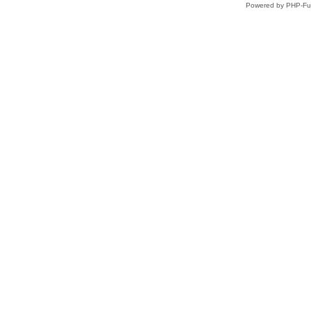
Powered by PHP-Fus