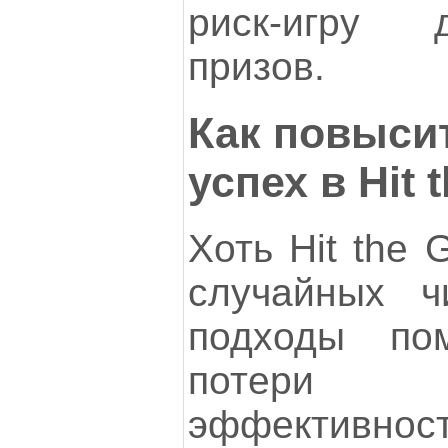
риск-игру 
призов.
Как повыси
успех в Hit 
Хоть Hit the 
случайных ч
подходы пом
потери 
эффективност