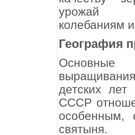
урожай п
колебаниям из
География п
Основн
выращивания
детских лет
СССР отноше
особенным, 
святын