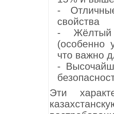
- Отличны
свойства
- Жёлтый
(особенно 
что важно д
- Высочайш
безопаснос
Эти характ
казахстан