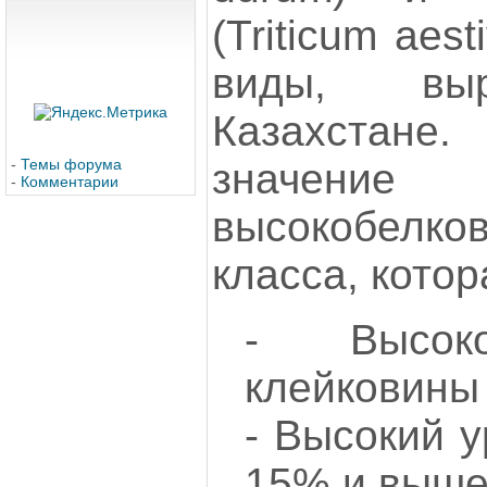
(Triticum ae
виды, вы
Казахстан
значение 
-
Темы форума
-
Комментарии
высокобелко
класса, котор
- Высок
клейковины
- Высокий у
15% и выше