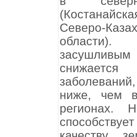
в северн
(Костанайск
Северо-Казах
области)
засушлив
снижается 
заболеваний
ниже, чем 
регионах. Н
способств
качеству з