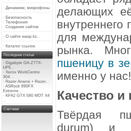
делающих её
·
Динамики, микрофоны
·
Безопасность
внутреннего 
·
Телефония
·
Создание сайтов
для междунар
·
О сайте wasp.kz...
·
Каталог ссылок
рынка. Мно
Последние статьи
пшеницу в зе
·
Gigabyte GA-Z77X-
UP5...
именно у нас
·
Xerox WorkCentre
304...
·
Razer Anansi + Razer...
·
ASRock 990FX
Качество и
Extreme...
·
KFA2 GTX 580 MDT X4
...
Счетчики
Твёрдая пш
durum) и 