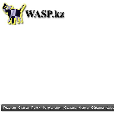
Главная
·
Статьи
·
Поиск
·
Фотогалерея
·
Скачать!
·
Форум
·
Обратная связ