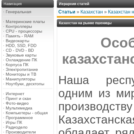
Навигация
Иерархия статей
·
Генеральная
Статьи
»
Казахстан
»
Казахстан 
·
Материнские платы
Казахстан на рынке пшеницы
·
Контроллеры
·
CPU - процессоры
·
Память - RAM
Особ
·
Видеокарты
·
HDD, SSD, FDD
·
CD - DVD - BD
казахста
·
Звуковые карты
·
Охлаждение ПК
·
Корпуса ПК
·
Электропитание
·
Мониторы и ТВ
Наша респу
·
Манипуляторы
·
Ноутбуки, десктопы
одним из ми
·
Интернет
·
Принт и скан
производс
·
Фото-видео
·
Мультимедиа
·
Компьютеры - общая
Казахстан
·
Программное
·
Игры ПК
·
Радиодело
обладает ряд
·
Производители