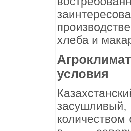
востребова
заинтер
производств
хлеба и мака
Агроклимат
условия
Казахста
засушлив
количеством 