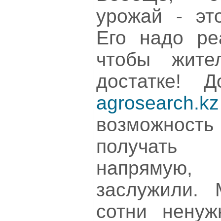
урожай - эт
Его надо реа
чтобы жит
достатке! Д
agrosearch.kz
возможнос
получать
напрямую
заслужили. 
сотни ненуж