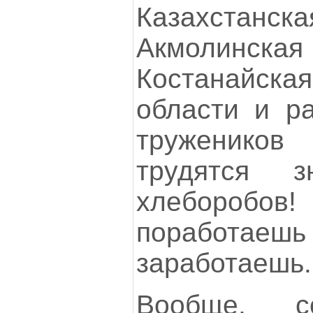
Казахстан
Акмолинс
Костанайска
области и р
труженико
трудятся з
хлеборо
поработае
заработаешь.
Вообще, с