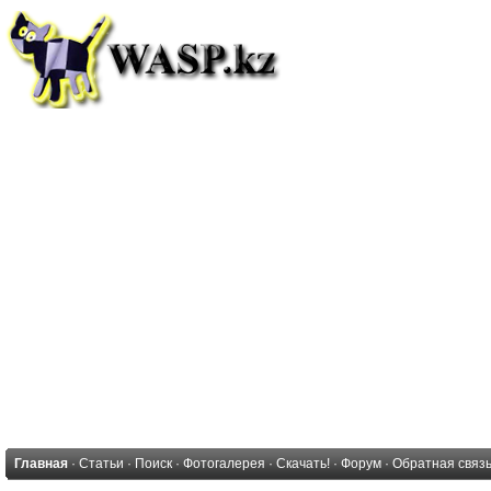
Главная
·
Статьи
·
Поиск
·
Фотогалерея
·
Скачать!
·
Форум
·
Обратная связ