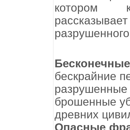
котором к
рассказы
разрушенного
Бесконечные
бескрайние п
разрушенные 
брошенные у
древних циви
Опасные фр