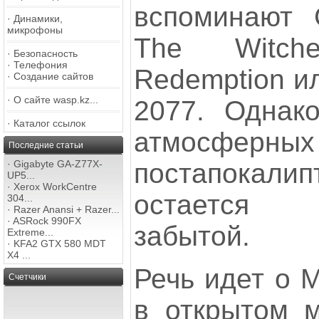
вспоминают G
·
Динамики,
микрофоны
The Witch
·
Безопасность
·
Телефония
Redemption и
·
Создание сайтов
·
О сайте wasp.kz...
2077. Однак
·
Каталог ссылок
атмосферных 
Последние статьи
постапокали
·
Gigabyte GA-Z77X-
UP5...
·
Xerox WorkCentre
остается 
304...
·
Razer Anansi + Razer...
·
ASRock 990FX
забытой.
Extreme...
·
KFA2 GTX 580 MDT
X4 ...
Речь идет о 
Счетчики
в открытом м