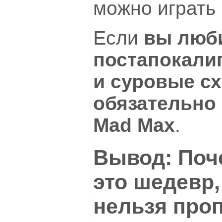
можно играть 
Если
вы люб
постапокали
и суровые с
обязательно
Mad Max
.
Вывод: Поч
это шедевр,
нельзя про