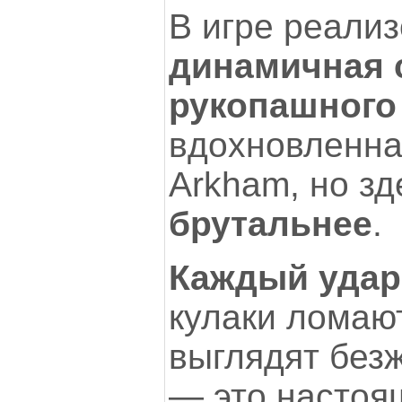
В игре реали
динамичная 
рукопашного
вдохновленна
Arkham, но з
брутальнее
.
Каждый удар
кулаки ломают
выглядят безж
— это настоя