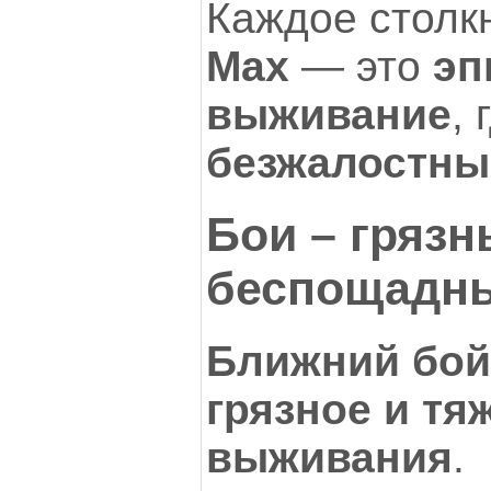
Каждое столк
Max
— это
эп
выживание
, 
безжалостны
Бои – грязн
беспощадн
Ближний бой
грязное и тя
выживания
.