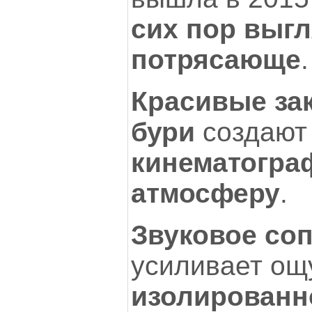
сих пор выг
потрясающе
.
Красивые за
бури
создаю
кинематогр
атмосферу
.
Звуковое со
усиливает о
изолированн