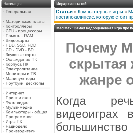
Навигация
Иерархия статей
·
Генеральная
Статьи
»
Компьютерные игры
»
M
постапокалипсис, которую стоит п
·
Материнские платы
·
Контроллеры
Mad Max: Самая недооцененная игра про п
·
CPU - процессоры
·
Память - RAM
·
Видеокарты
Почему M
·
HDD, SSD, FDD
·
CD - DVD - BD
·
Звуковые карты
скрытая 
·
Охлаждение ПК
·
Корпуса ПК
·
Электропитание
·
Мониторы и ТВ
жанре 
·
Манипуляторы
·
Ноутбуки, десктопы
·
Интернет
Когда ре
·
Принт и скан
·
Фото-видео
·
Мультимедиа
видеоиграх 
·
Компьютеры - общая
·
Программное
·
Игры ПК
большинс
·
Радиодело
·
Производители