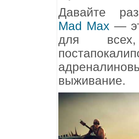
Давайте раз
Mad Max
— эт
для всех
постапокал
адреналин
выживание.