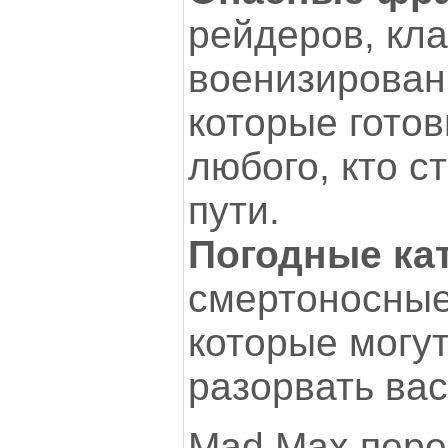
рейдеров, кл
военизирован
которые гото
любого, кто с
пути.
Погодные ка
смертоносные
которые могу
разорвать вас
Mad Max пер