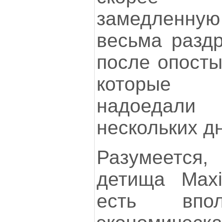
замедленн
весьма раздр
после опосты
которые
надоедал
нескольких д
Разумеется
детища Maxi
есть впол