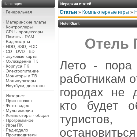
Навигация
Иерархия статей
·
Генеральная
Статьи
»
Компьютерные игры
»
H
·
Материнские платы
Hotel Giant
·
Контроллеры
·
CPU - процессоры
·
Память - RAM
Отель 
·
Видеокарты
·
HDD, SSD, FDD
·
CD - DVD - BD
·
Звуковые карты
Лето - пора 
·
Охлаждение ПК
·
Корпуса ПК
·
Электропитание
работникам о
·
Мониторы и ТВ
·
Манипуляторы
·
Ноутбуки, десктопы
городах не 
·
Интернет
·
Принт и скан
кто будет о
·
Фото-видео
·
Мультимедиа
туристо
·
Компьютеры - общая
·
Программное
·
Игры ПК
остановитьс
·
Радиодело
·
Производители