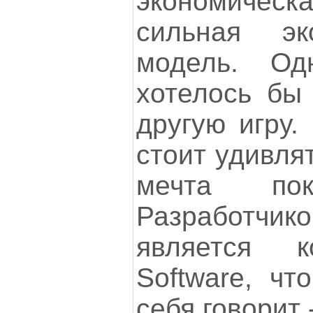
экономическа
сильная эк
модель. Од
хотелось бы 
другую игру.
стоит удивля
мечта пок
Разработчи
является к
Software, чт
себя говорит 