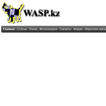
Главная
·
Статьи
·
Поиск
·
Фотогалерея
·
Скачать!
·
Форум
·
Обратная связ