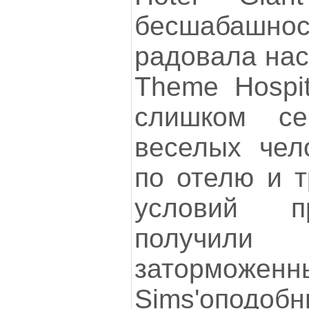
бесшабашнос
радовала нас
Theme Hospit
слишком сер
веселых чел
по отелю и 
условий п
получил
заторможенн
Sims'оподобн