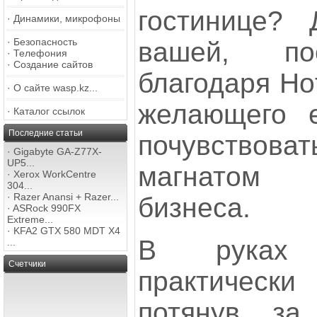
гостинице? 
·
Динамики, микрофоны
·
Безопасность
вашей, по
·
Телефония
·
Создание сайтов
благодаря Hot
·
О сайте wasp.kz...
желающего е
·
Каталог ссылок
Последние статьи
почувствоват
·
Gigabyte GA-Z77X-
UP5...
магнатом 
·
Xerox WorkCentre
304...
·
Razer Anansi + Razer...
бизнеса.
·
ASRock 990FX
Extreme...
·
KFA2 GTX 580 MDT X4
В руках 
...
Счетчики
практическ
потянув за