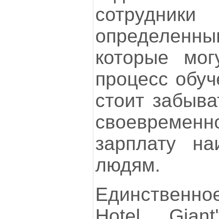
сотрудни
определен
которые мог
процесс обуч
стоит забыва
своеврем
зарплату на
людям.
Единственное
Hotel Gian