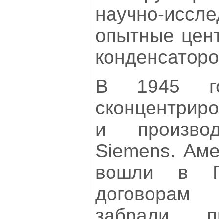
научно-иссл
опытные цент
конденсаторо
В 1945 г
сконцентриро
и произво
Siemens. Ам
вошли в Г
договорам
забрали п