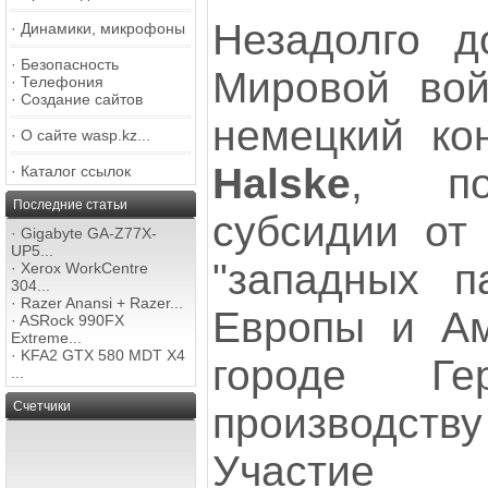
Незадолго д
·
Динамики, микрофоны
·
Безопасность
Мировой вой
·
Телефония
·
Создание сайтов
немецкий к
·
О сайте wasp.kz...
Halske
, по
·
Каталог ссылок
Последние статьи
субсидии от 
·
Gigabyte GA-Z77X-
UP5...
"западных п
·
Xerox WorkCentre
304...
·
Razer Anansi + Razer...
Европы и Ам
·
ASRock 990FX
Extreme...
·
KFA2 GTX 580 MDT X4
городе Г
...
Счетчики
производств
Участие