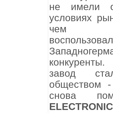
не имели 
условиях рын
чем м
воспользовал
Западногерм
конкуренты
завод ста
обществом -
снова по
ELECTRONI