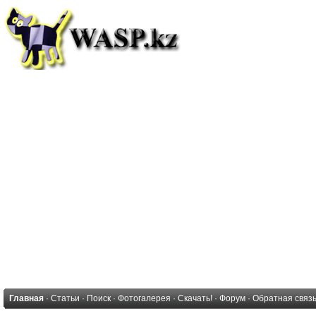
Главная
·
Статьи
·
Поиск
·
Фотогалерея
·
Скачать!
·
Форум
·
Обратная связ