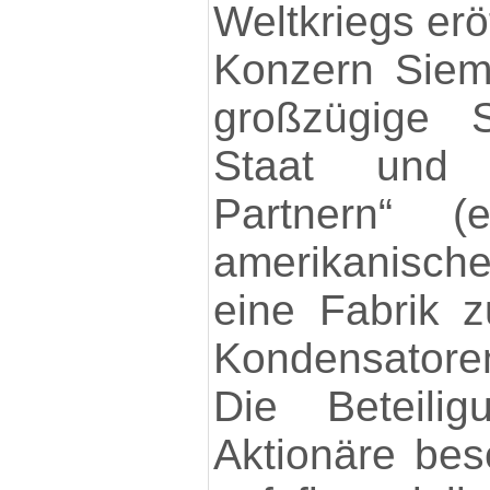
Weltkriegs erö
Konzern Siem
großzügige 
Staat und 
Partnern“ (
amerikanische
eine Fabrik z
Kondensatoren
Die Beteilig
Aktionäre bes