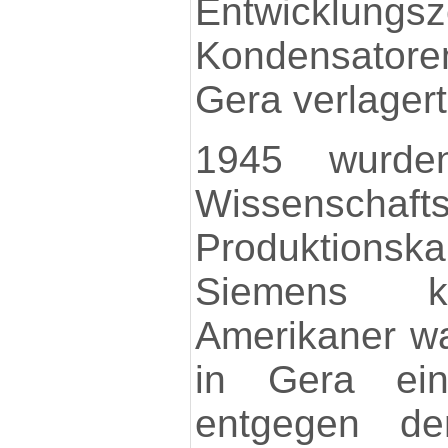
Entwicklung
Kondensator
Gera verlagert
1945 wurden
Wissens
Produktions
Siemens ko
Amerikaner wa
in Gera ein
entgegen de