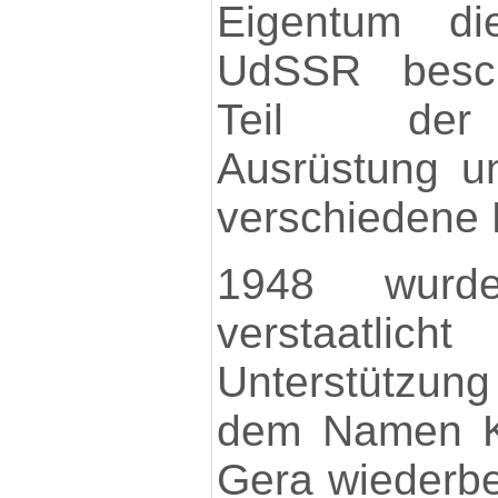
Eigentum di
UdSSR besch
Teil der 
Ausrüstung un
verschiedene 
1948 wurd
verstaatlich
Unterstützun
dem Namen K
Gera wiederbel