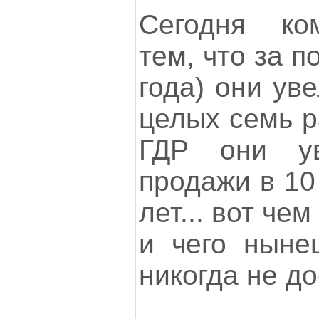
Сегодня ко
тем, что за п
года) они ув
целых семь р
ГДР они ув
продажи в 10 
лет... вот че
и чего ныне
никогда не до