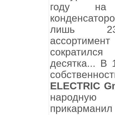
году на п
конденсаторо
лишь 238
ассортиме
сократилс
десятка... В
собствен
ELECTRIC G
народную 
прикарманил 