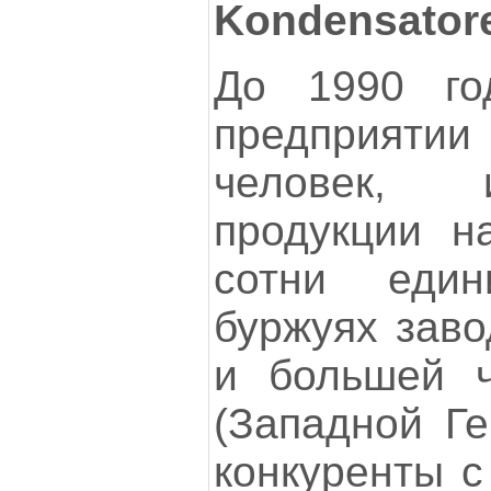
Kondensato
До 1990 го
предприяти
человек, 
продукции н
сотни еди
буржуях заво
и большей ч
(Западной Г
конкуренты с