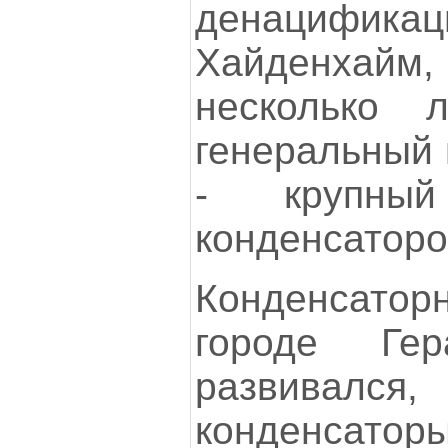
денацифик
Хайденхай
несколько л
генеральный 
- крупный
конденсаторо
Конденсат
городе Гер
развива
конденсато