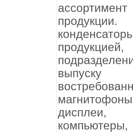
ассортиме
продукци
конденсатор
продукцией,
подразделен
выпуску 
востребова
магнитофон
дисплеи,
компьютеры