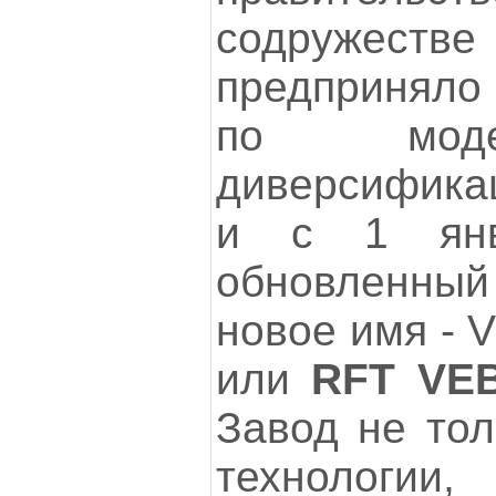
содружестве
предприняло
по моде
диверсифика
и с 1 янв
обновленны
новое имя - V
или
RFT VEB
Завод не тол
технологии