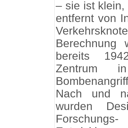
– sie ist klein
entfernt von I
Verkehrsknot
Berechnung w
bereits 19
Zentrum i
Bombenangrif
Nach und na
wurden Desig
Forsch