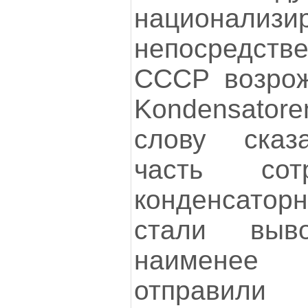
национали
непосредств
СССР возрож
Kondensato
слову сказ
часть сот
конденсато
стали выв
наименее
отправили