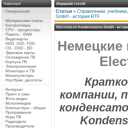
Навигация
Иерархия статей
·
Генеральная
Статьи
»
Справочники, учебники
GmbH - история RTF
·
Материнские платы
·
Контроллеры
Electronicon Kondensatoren GmbH - истор
·
CPU - процессоры
·
Память - RAM
·
Видеокарты
Немецкие
·
HDD, SSD, FDD
·
CD - DVD - BD
·
Звуковые карты
Elec
·
Охлаждение ПК
·
Корпуса ПК
·
Электропитание
·
Мониторы и ТВ
·
Манипуляторы
Кратко
·
Ноутбуки, десктопы
·
Интернет
компании, 
·
Принт и скан
·
Фото-видео
·
Мультимедиа
конденсатор
·
Компьютеры - общая
·
Программное
Kondens
·
Игры ПК
·
Радиодело
·
Производители