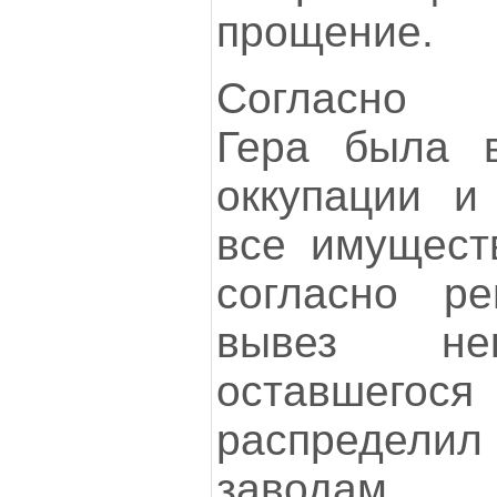
прощение.
Согласно д
Гера была в
оккупации и
все имуществ
согласно р
вывез нек
оставшегося
распредели
заводам.