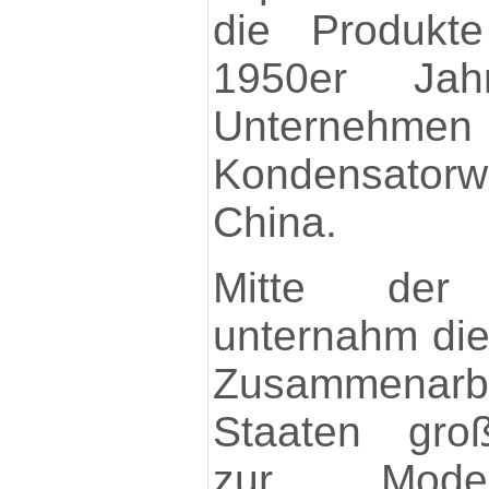
die Produkte
1950er Ja
Unternehme
Kondensator
China.
Mitte der
unternahm di
Zusammenarb
Staaten gro
zur Moder