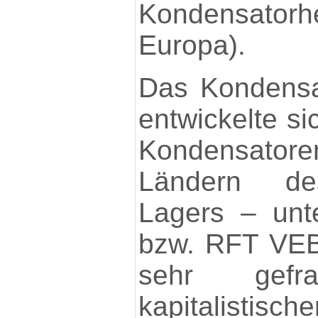
Kondensato
Europa).
Das Kondensa
entwickelte si
Kondensator
Ländern des
Lagers – unt
bzw. RFT VEB
sehr gefr
kapitalistis