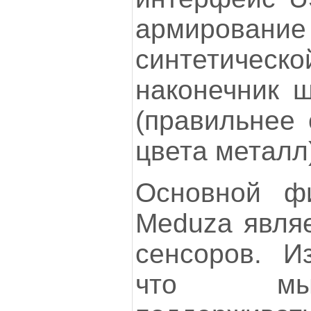
армирова
синтетиче
наконечник ш
(правильнее 
цвета металл
Основной ф
Meduza являе
сенсоров. Из
что мы