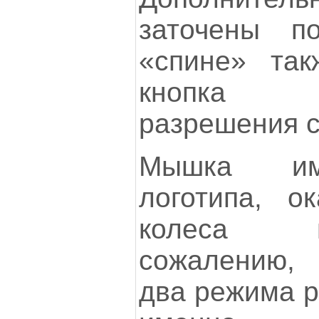
заточены п
«спине» так
кнопка п
разрешения с
Мышка име
логотипа, о
колеса п
сожалению, 
два режима р