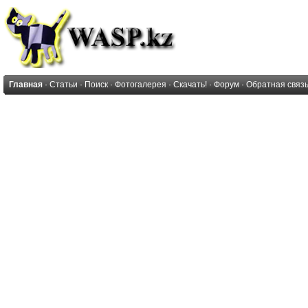
Главная
·
Статьи
·
Поиск
·
Фотогалерея
·
Скачать!
·
Форум
·
Обратная связ