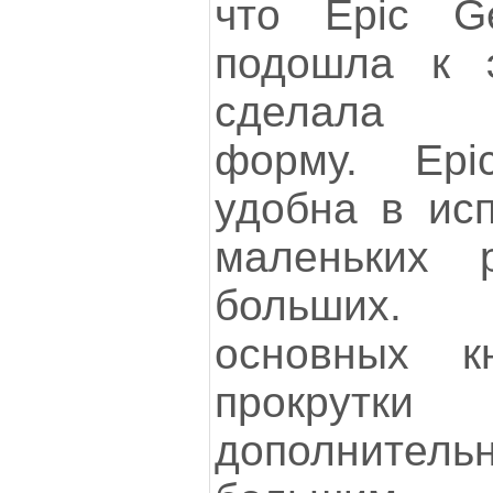
что Epic Ge
подошла к 
сделала у
форму. Ep
удобна в исп
маленьких 
больших.
основных к
прокрутк
дополнитель