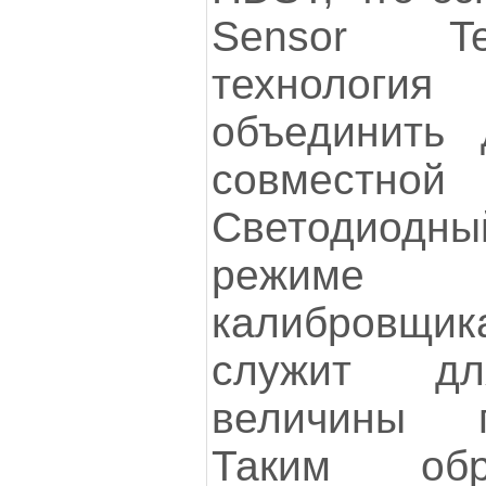
Sensor Te
технолог
объединить 
совмест
Светодиодны
режиме 
калибровщи
служит дл
величины 
Таким обр