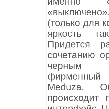
именно «
«выключено»
(только для к
яркость та
Придется ра
сочетанию ор
черным 
фирменный 
Meduza. 
происходит 
интерфейс U