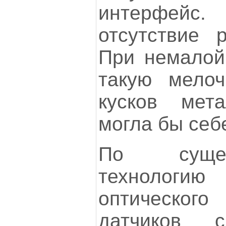
интерфейс
отсутствие р
При немалой
такую мелоч
кусков мет
могла бы себ
По сущес
технологи
оптическо
датчиков с