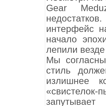
Gear Medu
недостатк
интерфейс н
начало эпохи
лепили везде
Мы согласны
стиль долже
излишнее ко
«свистелок-
запутывает