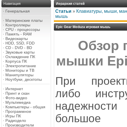
Навигация
Иерархия статей
·
Генеральная
Статьи
»
Клавиатуры, мыши, ма
мышь
·
Материнские платы
·
Контроллеры
Epic Gear Meduza игровая мышь
·
CPU - процессоры
·
Память - RAM
·
Видеокарты
Обзор 
·
HDD, SSD, FDD
·
CD - DVD - BD
·
Звуковые карты
мышки Epi
·
Охлаждение ПК
·
Корпуса ПК
·
Электропитание
·
Мониторы и ТВ
·
Манипуляторы
При проект
·
Ноутбуки, десктопы
·
Интернет
либо инстр
·
Принт и скан
·
Фото-видео
надежност
·
Мультимедиа
·
Компьютеры - общая
·
Программное
большое
·
Игры ПК
·
Радиодело
·
Производители