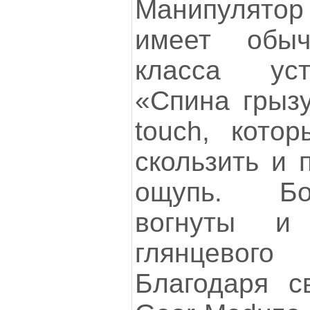
Манипулятор 
имеет обы
класса уст
«Спина грызу
touch, кото
скользить и 
ощупь. Бо
вогнуты и
глянцево
Благодаря с