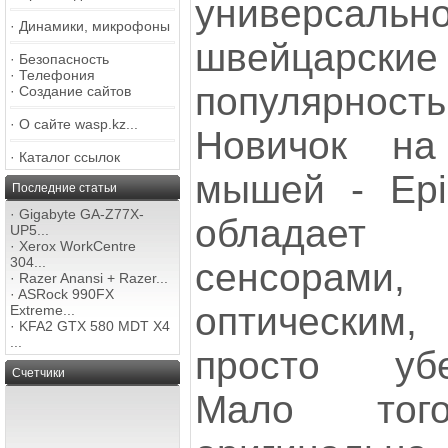
универсаль
·
Динамики, микрофоны
швейцарск
·
Безопасность
·
Телефония
популярность
·
Создание сайтов
·
О сайте wasp.kz...
Новичок на
·
Каталог ссылок
мышей - Epi
Последние статьи
·
Gigabyte GA-Z77X-
обладает
UP5...
·
Xerox WorkCentre
304...
сенсорами
·
Razer Anansi + Razer...
·
ASRock 990FX
оптическим
Extreme...
·
KFA2 GTX 580 MDT X4
...
просто убер
Счетчики
Мало то