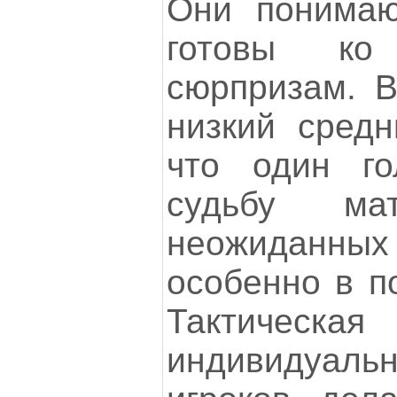
Они понимаю
готовы ко
сюрпризам. В
низкий средн
что один г
судьбу ма
неожиданн
особенно в п
Тактическ
индивидуал