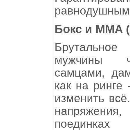
равнодушным 
Бокс и MMA 
Брутально
мужчины ч
самцами, дам
как на ринге 
изменить всё
напряжени
поединках