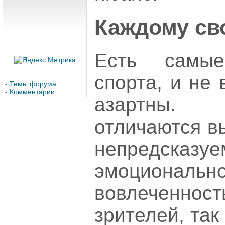
Каждому св
Есть самы
спорта, и не 
-
Темы форума
-
Комментарии
азартны.
отличаются в
непредск
эмоциональн
вовлеченн
зрителей, так