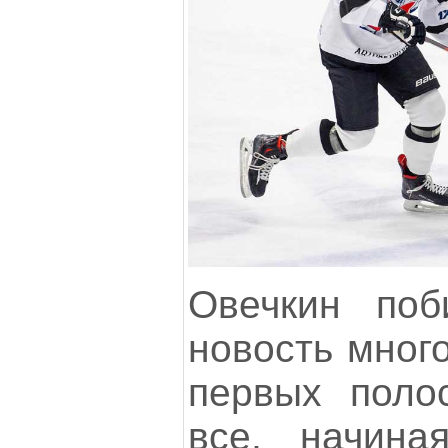
Овечкин поб
новость много
первых поло
все, начина