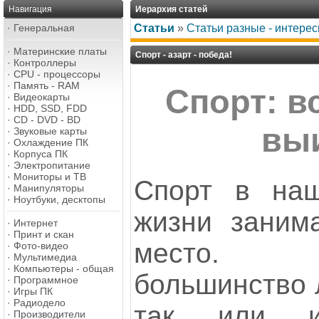
Навигация
Иерархия статей
·
Генеральная
Статьи
»
Статьи разные - интерес
·
Материнские платы
Спорт - азарт - победа!
·
Контроллеры
·
CPU - процессоры
·
Память - RAM
Спорт: в
·
Видеокарты
·
HDD, SSD, FDD
·
CD - DVD - BD
вы
·
Звуковые карты
·
Охлаждение ПК
·
Корпуса ПК
·
Электропитание
·
Мониторы и ТВ
Спорт в наш
·
Манипуляторы
·
Ноутбуки, десктопы
жизни заним
·
Интернет
·
Принт и скан
место. 
·
Фото-видео
·
Мультимедиа
·
Компьютеры - общая
большинство 
·
Программное
·
Игры ПК
·
Радиодело
так или и
·
Производители