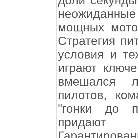
доли секунды
неожиданные
мощных мотор
Стратегия пит
условия и те
играют ключе
вмешался л
пилотов, ком
"гонки до п
придают
Гарантир