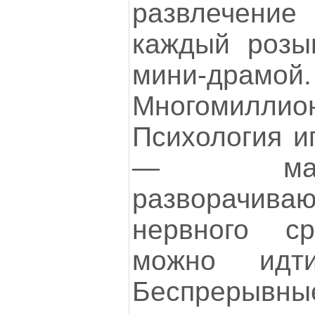
развлечени
каждый розы
мини-драмой.
Многомиллио
Психология и
— мат
разворачив
нервного с
можно идт
Беспрерывные