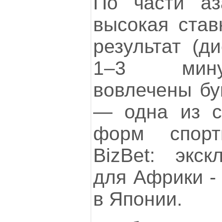
По части аз
высокая став
результат (ди
1–3 мину
вовлечены бу
— одна из с
форм спорти
BizBet: экс
для Африки - 
в Японии.