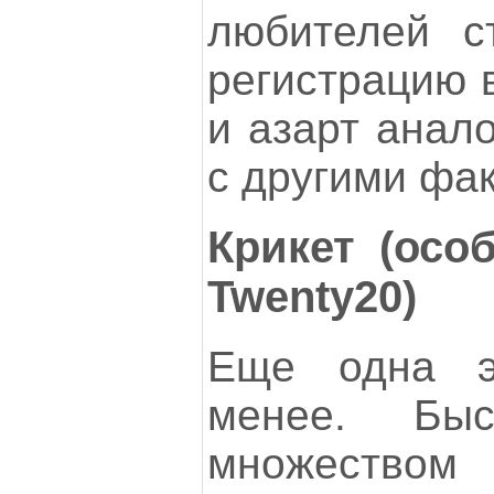
любителей с
регистрацию в
и азарт анало
с другими фа
Крикет (осо
Twenty20)
Еще одна э
менее. Бы
множество