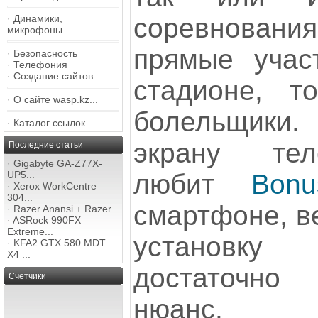
соревнования
·
Динамики,
микрофоны
прямые учас
·
Безопасность
·
Телефония
·
Создание сайтов
стадионе, т
·
О сайте wasp.kz...
болельщики.
·
Каталог ссылок
экрану тел
Последние статьи
·
Gigabyte GA-Z77X-
любит
Bonu
UP5...
·
Xerox WorkCentre
304...
смартфоне, ве
·
Razer Anansi + Razer...
·
ASRock 990FX
Extreme...
установк
·
KFA2 GTX 580 MDT
X4 ...
достаточно 
Счетчики
нюанс.