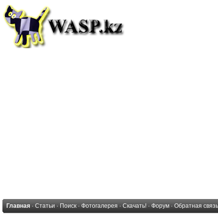
Главная
·
Статьи
·
Поиск
·
Фотогалерея
·
Скачать!
·
Форум
·
Обратная связ