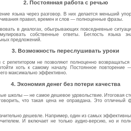
2. Постоянная работа с речью
ение языка через разговор. В них делается меньший упо
аучивания правил, времен и слов — полноценные фразы.
твовать в диалогах, обыгрывающих повседневные ситуаци
улировать собственные ответы. Беглость языка зна
ьных предложений.
3. Возможность переслушивать уроки
 с репетитором не позволяют полноценно возвращаться 
отойти хоть к самому началу. Постоянное повторение —
 его максимально эффективно.
4. Экономия денег без потери качества
ые школы — не самое дешевое удовольствие. Итоговая ст
говорить, что такая цена не оправдана. Это отличный 
начительно дешевле. Например, один из самых эффективных
учителем. И включает не только аудио-версию, но и пол