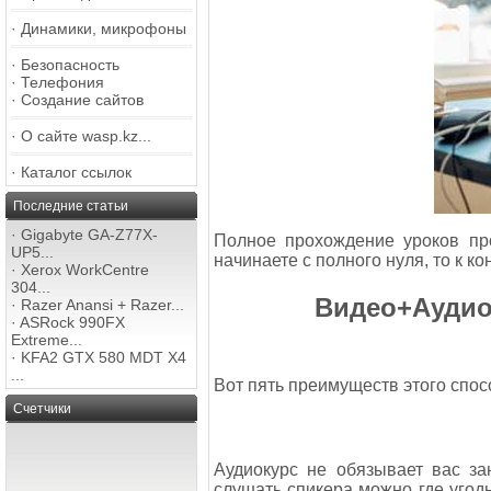
·
Динамики, микрофоны
·
Безопасность
·
Телефония
·
Создание сайтов
·
О сайте wasp.kz...
·
Каталог ссылок
Последние статьи
·
Gigabyte GA-Z77X-
Полное прохождение уроков пр
UP5...
начинаете с полного нуля, то к к
·
Xerox WorkCentre
304...
Видео+Аудио
·
Razer Anansi + Razer...
·
ASRock 990FX
Extreme...
·
KFA2 GTX 580 MDT X4
...
Вот пять преимуществ этого спос
Счетчики
Аудиокурс не обязывает вас за
слушать спикера можно где угодн