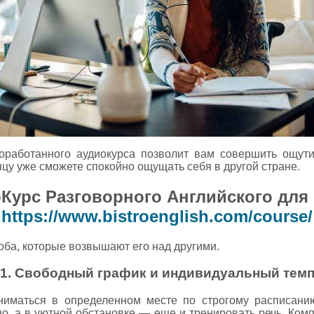
оработанного аудиокурса позволит вам совершить ощут
онцу уже сможете спокойно ощущать себя в другой стране.
Курс Разговорного Английского для
https://www.bistroenglish.com/course/
оба, которые возвышают его над другими.
1. Свободный график и индивидуальный тем
ниматься в определенном месте по строгому расписани
о, а в уютной обстановке — еще и тренировать речь. Ком