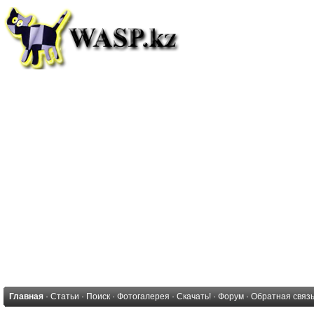
Главная
·
Статьи
·
Поиск
·
Фотогалерея
·
Скачать!
·
Форум
·
Обратная связ