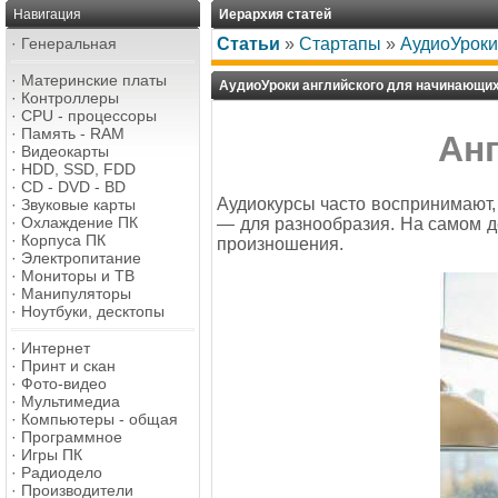
Навигация
Иерархия статей
·
Генеральная
Статьи
»
Стартапы
»
АудиоУроки
·
Материнские платы
АудиоУроки английского для начинающи
·
Контроллеры
·
CPU - процессоры
·
Память - RAM
Ан
·
Видеокарты
·
HDD, SSD, FDD
·
CD - DVD - BD
Аудиокурсы часто воспринимают, 
·
Звуковые карты
·
Охлаждение ПК
— для разнообразия. На самом д
·
Корпуса ПК
произношения.
·
Электропитание
·
Мониторы и ТВ
·
Манипуляторы
·
Ноутбуки, десктопы
·
Интернет
·
Принт и скан
·
Фото-видео
·
Мультимедиа
·
Компьютеры - общая
·
Программное
·
Игры ПК
·
Радиодело
·
Производители