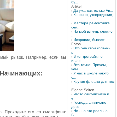
бу...
Artikel
Да уж... как только Ав...
Конечно, утверждение,
...
Мастера ремонтника
сей...
На мой взгляд, сложно
...
Исправил, бывает...
Fotos
Это она свои коленки
р...
В контрстрайк не
имый рывок. Например, если вы
иначе...
Это точно! Причем,
чем...
 Начинающих:
У нас в школе как-то
с...
Крутая флешка для тех
...
Eigene Seiten
Часто сайт-визитка и
е...
п
Господа англичане
дово...
Не - но это реально.
ю. Проходите его со смартфона:
Б...
пьютер, ноутбук, умная колонка —