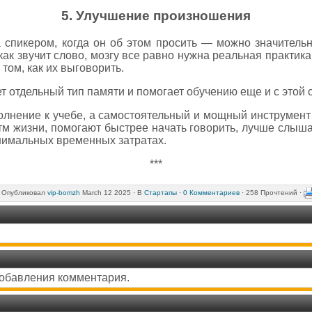
5. Улучшение произношения
а спикером, когда он об этом просить — можно значитель
как звучит слово, мозгу все равно нужна реальная практик
 том, как их выговорить.
ет отдельный тип памяти и помогает обучению еще и с этой 
олнение к учебе, а самостоятельный и мощный инструмент 
м жизни, помогают быстрее начать говорить, лучше слышат
нимальных временных затратах.
***
Опубликовал
vip-bomzh
March 12 2025 ·
В
Стартапы
·
0 Комментариев
· 258 Прочтений ·
добавления комментария.