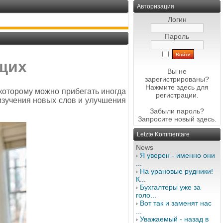
Авторизация
Логин
Пароль
щих
Вы не
зарегистрированы?
Нажмите здесь
для
 которому можно прибегать иногда
регистрации.
изучения новых слов и улучшения
Забыли пароль?
Запросите новый
здесь
.
Letzte Kommentare
News
Я уверен - именно они
...
На урановые рудники!
К...
Бухгалтеры уже за
голо...
Вот так и заменят нас
...
Уважаемый - назад в