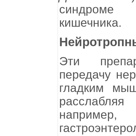
синдроме 
кишечника.
Нейротропн
Эти препа
передачу нер
гладким мы
расслабл
например,
гастроэн