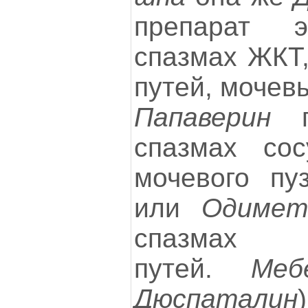
препарат 
спазмах ЖКТ
путей, мочев
Папаверин
пр
спазмах сос
мочевого пу
или
Одимет
спазмах ж
путей.
Меб
Дюспаталин