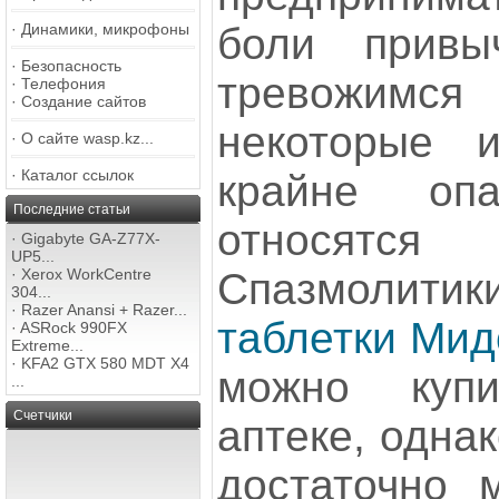
боли прив
·
Динамики, микрофоны
·
Безопасность
тревожимся
·
Телефония
·
Создание сайтов
некоторые и
·
О сайте wasp.kz...
·
Каталог ссылок
крайне оп
Последние статьи
относят
·
Gigabyte GA-Z77X-
UP5...
Спазмолит
·
Xerox WorkCentre
304...
·
Razer Anansi + Razer...
таблетки Мид
·
ASRock 990FX
Extreme...
·
KFA2 GTX 580 MDT X4
можно куп
...
Счетчики
аптеке, одна
достаточно 