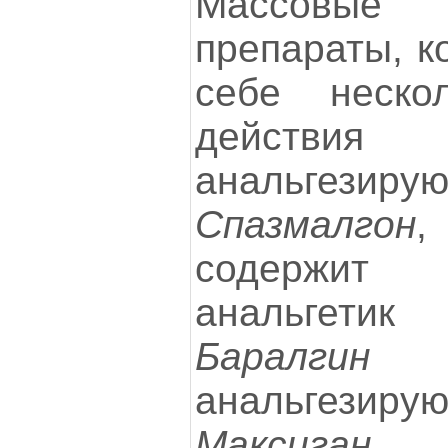
Массовые 
препараты, к
себе неско
действия 
анальгезирую
Спазмалгон
содержит
анальгетик
Баралгин
и
анальгезирую
Максиган
–