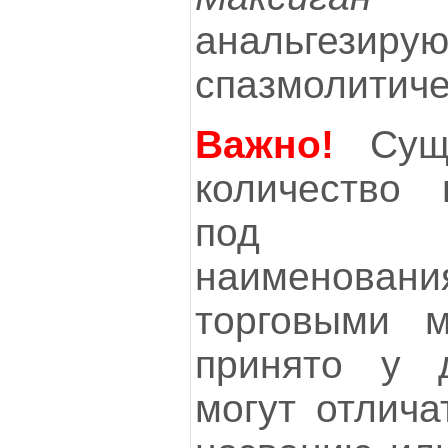
анальге
спазмолитиче
Важно!
Суще
количество 
под ори
наименования
торговыми м
принято у д
могут отлича