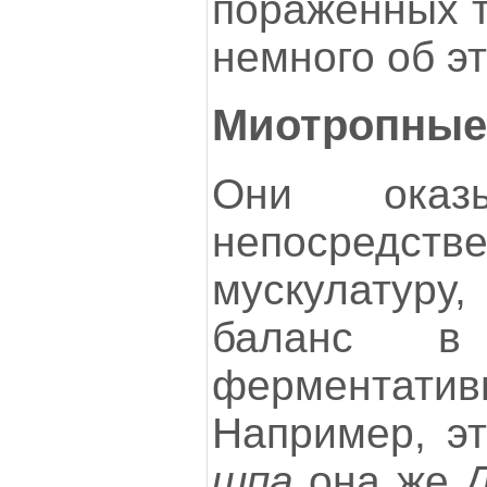
поражённых т
немного об эт
Миотропные
Они оказы
непосредств
мускулатуру
баланс в
ферментатив
Например, э
шпа
она же