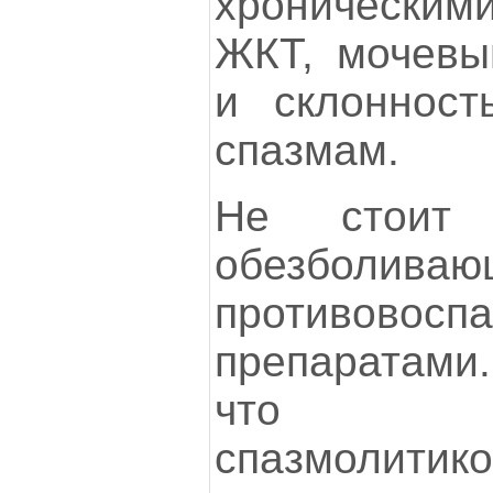
хроническим
ЖКТ, мочевы
и склонност
спазмам.
Не стоит
обезболи
противовосп
препаратами.
что бо
спазмолитико