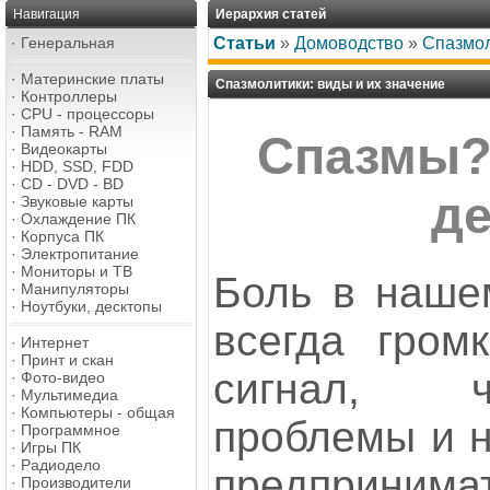
Навигация
Иерархия статей
·
Генеральная
Статьи
»
Домоводство
»
Спазмол
·
Материнские платы
Спазмолитики: виды и их значение
·
Контроллеры
·
CPU - процессоры
·
Память - RAM
Спазмы?
·
Видеокарты
·
HDD, SSD, FDD
·
CD - DVD - BD
д
·
Звуковые карты
·
Охлаждение ПК
·
Корпуса ПК
·
Электропитание
·
Мониторы и ТВ
Боль в нашем
·
Манипуляторы
·
Ноутбуки, десктопы
всегда гром
·
Интернет
·
Принт и скан
сигнал, ч
·
Фото-видео
·
Мультимедиа
·
Компьютеры - общая
проблемы и н
·
Программное
·
Игры ПК
·
Радиодело
предприним
·
Производители