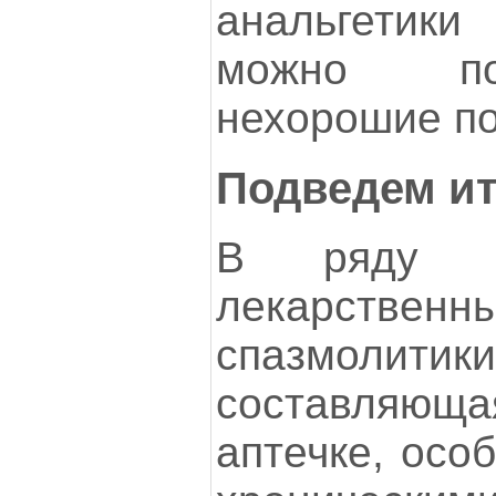
анальгетики
можно по
нехорошие по
Подведем ит
В ряду п
лекарствен
спазмолит
составляю
аптечке, осо