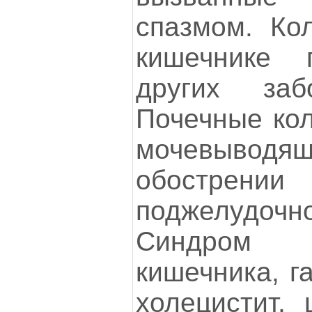
спазмом. Ко
кишечнике 
других заб
Почечные кол
мочевыводя
обострени
поджелудо
Синдром р
кишечника, га
холецистит, 