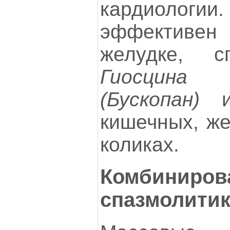
кардиолог
эффективе
желудке, с
Гиосцина
(Бускопан)
ис
кишечных, же
коликах.
Комбиниров
спазмолити