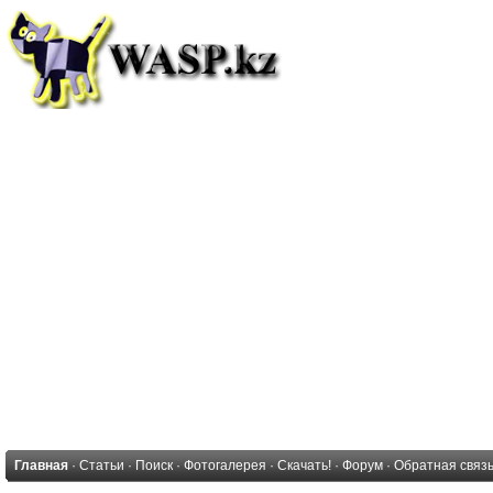
Главная
·
Статьи
·
Поиск
·
Фотогалерея
·
Скачать!
·
Форум
·
Обратная связ