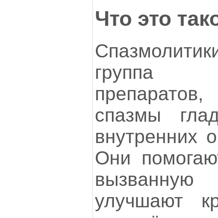
Что это так
Спазмолитик
группа л
препаратов,
спазмы глад
внутренних о
Они помогают
вызванну
улучшают к