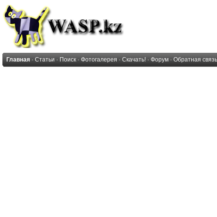
Главная
·
Статьи
·
Поиск
·
Фотогалерея
·
Скачать!
·
Форум
·
Обратная связ