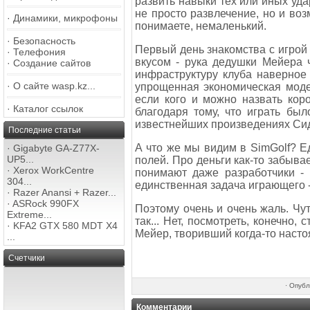
развить навыки тех или иных ударо
не просто развлечение, но и во
·
Динамики, микрофоны
понимаете, немаленький.
·
Безопасность
Первый день знакомства с игрой 
·
Телефония
вкусом - рука дедушки Мейера 
·
Создание сайтов
инфраструктуру клуба наверное 
·
О сайте wasp.kz...
упрощенная экономическая модел
если кого и можно назвать кор
·
Каталог ссылок
благодаря тому, что играть бы
известнейших произведениях Сида: P
Последние статьи
А что же мы видим в SimGolf? Е
·
Gigabyte GA-Z77X-
UP5...
полей. Про деньги как-то забывае
·
Xerox WorkCentre
понимают даже разработчики - 
304...
единственная задача играющего -
·
Razer Anansi + Razer...
·
ASRock 990FX
Поэтому очень и очень жаль. Ч
Extreme...
так... Нет, посмотреть, конечно,
·
KFA2 GTX 580 MDT X4
Мейер, творивший когда-то наст
...
Счетчики
·
Опубл
Комментарии