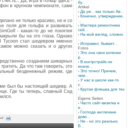
счесть... Да, игра в гольф здесь -
бу...
 фон в крупном чемпионате, сами
Artikel
Да уж... как только Ав...
Конечно, утверждение,
елано не только красиво, но и со
...
Мастера ремонтника
ые поля для гольфа и развивать
сей...
imGolf - какая-то до не понятия
На мой взгляд, сложно
закрыли бы на это глаза. Однако
...
ad Tycoon стал шедевром именно
Исправил, бывает...
самое можно сказать и о других
Fotos
Это она свои коленки
р...
осредственно созданием шикарных
В контрстрайк не
тратить. Да что там говорить, это
иначе...
Это точно! Причем,
иальный безденежный режим, где
чем...
У нас в школе как-то
с...
ами был бы настоящий шедевр. А
Крутая флешка для тех
 лице. Где ты теперь, славный Сид
...
рился.
Eigene Seiten
Часто сайт-визитка и
е...
Господа англичане
дово...
ий ·
Не - но это реально.
Б...