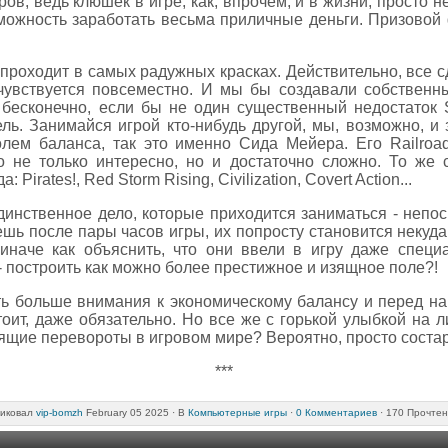
в, ведь клюшек в игре, как, впрочем, и в жизни, просто не 
зможность заработать весьма приличные деньги. Призовой
проходит в самых радужных красках. Действительно, все сд
чувствуется повсеместно. И мы бы создавали собственн
бесконечно, если бы не один существенный недостаток S
ь. Занимайся игрой кто-нибудь другой, мы, возможно, и 
олем баланса, так это именно Сида Мейера. Его Railro
ло не только интересно, но и достаточно сложно. То же 
irates!, Red Storm Rising, Civilization, Covert Action...
динственное дело, которые приходится заниматься - неп
шь после пары часов игры, их попросту становится некуда 
иначе как объяснить, что они ввели в игру даже спец
 построить как можно более престижное и изящное поле?!
уть больше внимания к экономическому балансу и перед н
 стоит, даже обязательно. Но все же с горькой улыбкой на
оящие перевороты в игровом мире? Вероятно, просто соста
***
иковал
vip-bomzh
February 05 2025 ·
В
Компьютерные игры
·
0 Комментариев
· 170 Прочтен