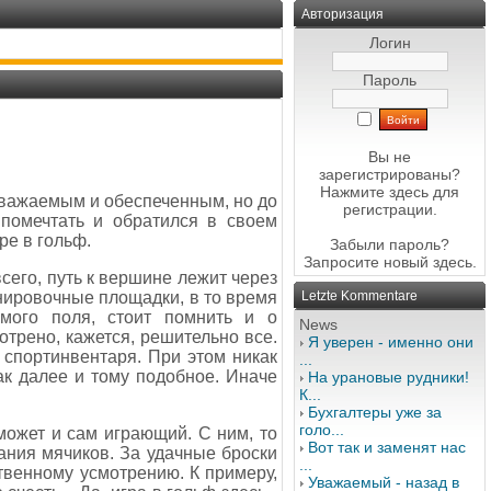
Авторизация
Логин
Пароль
Вы не
зарегистрированы?
Нажмите здесь
для
 уважаемым и обеспеченным, но до
регистрации.
 помечтать и обратился в своем
ре в гольф.
Забыли пароль?
Запросите новый
здесь
.
сего, путь к вершине лежит через
нировочные площадки, в то время
Letzte Kommentare
мого поля, стоит помнить и о
News
отрено, кажется, решительно все.
Я уверен - именно они
 спортинвентаря. При этом никак
...
ак далее и тому подобное. Иначе
На урановые рудники!
К...
Бухгалтеры уже за
голо...
может и сам играющий. C ним, то
Вот так и заменят нас
ания мячиков. За удачные броски
...
твенному усмотрению. К примеру,
Уважаемый - назад в