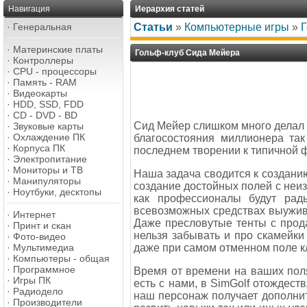
Навигация
Иерархия статей
·
Генеральная
Статьи
»
Компьютерные игры
»
Г
·
Материнские платы
Гольф-клуб Сида Мейера
·
Контроллеры
·
CPU - процессоры
·
Память - RAM
·
Видеокарты
·
HDD, SSD, FDD
·
CD - DVD - BD
Сид Мейер слишком много делал в
·
Звуковые карты
·
Охлаждение ПК
благосостояния миллионера так
·
Корпуса ПК
последнем творении к типичной 
·
Электропитание
·
Мониторы и ТВ
Наша задача сводится к созданию
·
Манипуляторы
создание достойных полей с неи
·
Ноутбуки, десктопы
как профессионалы будут рад
всевозможных средствах выуживан
·
Интернет
Даже пресловутые тенты с прода
·
Принт и скан
нельзя забывать и про скамейки
·
Фото-видео
даже при самом отменном поле кл
·
Мультимедиа
·
Компьютеры - общая
·
Программное
Время от времени на ваших поля
·
Игры ПК
есть с нами, в SimGolf отождес
·
Радиодело
наш персонаж получает дополнит
·
Производители