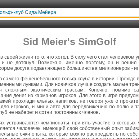
ольф-клуб Сида Мейера
Sid Meier's SimGolf
 своей жизни того, что хотел. В силу чего стал человеком
 и не дотянул. Возможно, именно поэтому, он и решил
форме досуга подавляющего большинства миллионеров - иг
 самого фешенебельного гольф-клуба в истории. Прежде в
зменными лунками. Для новичков лучше создать малые тре
ы сложным экзотическим трассам. Конечно, помимо са
ия денег из карманов игроков. Для этого в игре предусм
жей прохладительных напитков, не говоря уже о прокате
 для игроков, и мини-авто для передвижению по полю и т
уб не наберет и сотни постоянных членов.
х устраиваются чемпионаты, принять участие в которых 
твляется человечек, имеющий свой собственный опыт забив
ельные очки опыта, которые можно распределять по собс