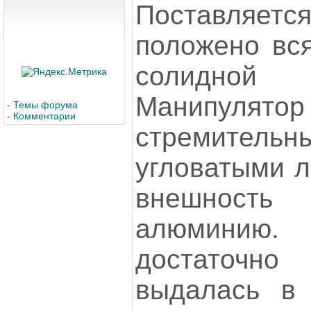
Поставляетс
положено вся
солидно
Манипуля
-
Темы форума
-
Комментарии
стремитель
угловатыми л
внешност
алюмини
достаточн
выдалась в 