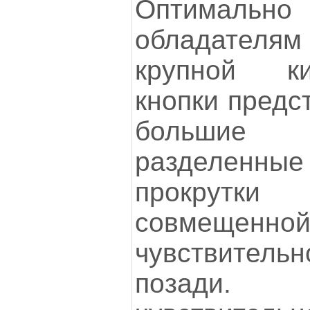
Оптималь
обладател
крупной к
кнопки предс
больши
разделен
прокрутк
совмещенно
чувствител
позади