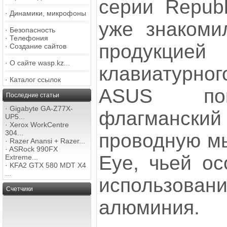
серии Repub
·
Динамики, микрофоны
уже знакоми
·
Безопасность
·
Телефония
продукц
·
Создание сайтов
·
О сайте wasp.kz...
клавиатурно
·
Каталог ссылок
ASUS пок
Последние статьи
·
Gigabyte GA-Z77X-
флагманский 
UP5...
·
Xerox WorkCentre
304...
проводную м
·
Razer Anansi + Razer...
·
ASRock 990FX
Eye, чьей ос
Extreme...
·
KFA2 GTX 580 MDT X4
...
использован
Счетчики
алюминия.