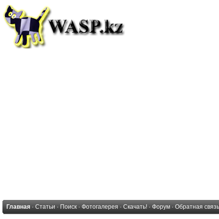
Главная
·
Статьи
·
Поиск
·
Фотогалерея
·
Скачать!
·
Форум
·
Обратная связ