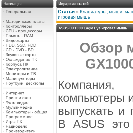
Навигация
Иерархия статей
·
Генеральная
Статьи
»
Клавиатуры, мыши, ма
игровая мышь
·
Материнские платы
·
Контроллеры
ASUS GX1000 Eagle Eye игровая мышь
·
CPU - процессоры
·
Память - RAM
·
Видеокарты
Обзор 
·
HDD, SSD, FDD
·
CD - DVD - BD
·
Звуковые карты
GX1000
·
Охлаждение ПК
·
Корпуса ПК
·
Электропитание
·
Мониторы и ТВ
·
Манипуляторы
Компания, 
·
Ноутбуки, десктопы
·
Интернет
компьютеры и
·
Принт и скан
·
Фото-видео
выпускать и 
·
Мультимедиа
·
Компьютеры - общая
·
Программное
В ASUS это 
·
Игры ПК
·
Радиодело
·
Производители