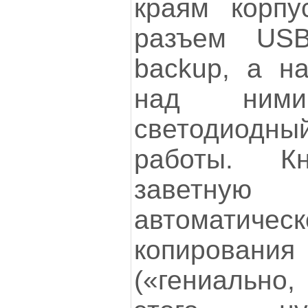
краям корпу
разъем US
backup, а н
над ним
светодиод
работы. Кн
заветн
автоматичес
копиров
(«гениально,