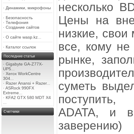
несколько BD
·
Динамики, микрофоны
Цены на вн
·
Безопасность
·
Телефония
·
Создание сайтов
низкие, свои
·
О сайте wasp.kz...
все, кому не
·
Каталог ссылок
рынке, запол
Последние статьи
·
Gigabyte GA-Z77X-
производи
UP5...
·
Xerox WorkCentre
304...
суметь выдел
·
Razer Anansi + Razer...
·
ASRock 990FX
Extreme...
поступить
·
KFA2 GTX 580 MDT X4
...
ADATA, и в
Счетчики
заверению