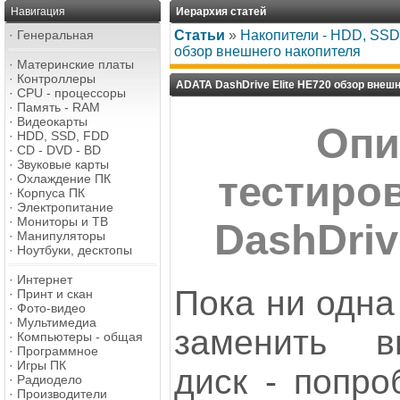
Навигация
Иерархия статей
·
Генеральная
Статьи
»
Накопители - HDD, SSD,
обзор внешнего накопителя
·
Материнские платы
·
Контроллеры
ADATA DashDrive Elite НЕ720 обзор внеш
·
CPU - процессоры
·
Память - RAM
·
Видеокарты
Опи
·
HDD, SSD, FDD
·
CD - DVD - BD
·
Звуковые карты
тестиро
·
Охлаждение ПК
·
Корпуса ПК
·
Электропитание
·
Мониторы и ТВ
DashDriv
·
Манипуляторы
·
Ноутбуки, десктопы
·
Интернет
Пока ни одна
·
Принт и скан
·
Фото-видео
·
Мультимедиа
заменить в
·
Компьютеры - общая
·
Программное
·
Игры ПК
диск - попро
·
Радиодело
·
Производители