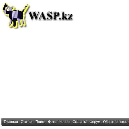
Главная
·
Статьи
·
Поиск
·
Фотогалерея
·
Скачать!
·
Форум
·
Обратная связ