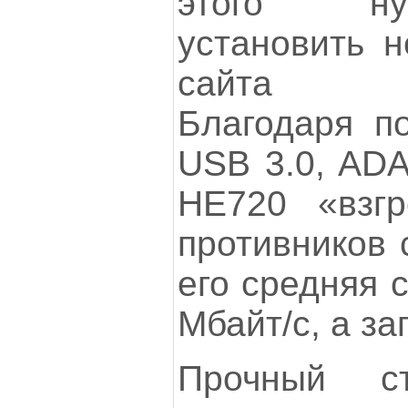
этого ну
установить 
сайта пр
Благодаря п
USB 3.0, ADA
НЕ720 «взгр
противников 
его средняя 
Мбайт/с, а за
Прочный ст