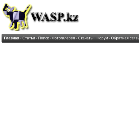
Главная
·
Статьи
·
Поиск
·
Фотогалерея
·
Скачать!
·
Форум
·
Обратная связ