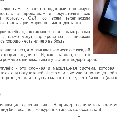
щадки сам не занят продажами напрямую.
доставляет продавцам и покупателям всю
й торговли. Сайт со всем техническим
к, транзакции, маркетинг, часто доставка.
ркетплейсах, так как множество самых разных
ены также могут варьироваться в широком
сь хорошо - есть из чего выбрать.
атывают тем, что взимают комиссию с каждой
в форме подписки. И, как правило, все это
ом режиме с минимальным участием модераторов.
тплейс - это сложная и масштабная система, котора
 так и для покупателей. Часто они выступают полноценной 
 торговцев, или структур малого и среднего бизнеса (для
в
ссификация, деления, типы. Например, по типу товаров и 
ид бизнеса, но... конкуренция здесь колоссальная!