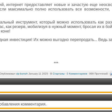
ий, интернет предоставляет новые и зачастую еще неосв
сли максимально полно использовать все возможности,
сальный инструмент, который можно использовать как разо
ас, как резерв, мобилизуя в нужный момент, бросая их в бо
 коне!
одная инвестиция! Их можно выгодно перепродать... Ведь за
***
Опубликовал
vip-bomzh
January 11 2025 ·
В
Стартапы
·
0 Комментариев
· 999 Прочтений ·
добавления комментария.