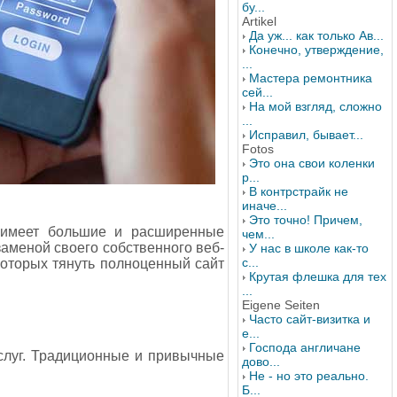
бу...
Artikel
Да уж... как только Ав...
Конечно, утверждение,
...
Мастера ремонтника
сей...
На мой взгляд, сложно
...
Исправил, бывает...
Fotos
Это она свои коленки
р...
В контрстрайк не
иначе...
Это точно! Причем,
я имеет большие и расширенные
чем...
заменой своего собственного веб-
У нас в школе как-то
с...
 которых тянуть полноценный сайт
Крутая флешка для тех
...
Eigene Seiten
Часто сайт-визитка и
е...
Господа англичане
услуг. Традиционные и привычные
дово...
Не - но это реально.
Б...