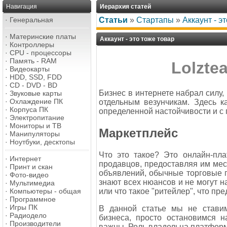
Навигация
Иерархия статей
·
Генеральная
Статьи
»
Стартапы
»
Аккаунт - э
·
Материнские платы
Аккаунт - это тоже товар
·
Контроллеры
·
CPU - процессоры
·
Память - RAM
Lolzte
·
Видеокарты
·
HDD, SSD, FDD
·
CD - DVD - BD
Бизнес в интернете набрал силу,
·
Звуковые карты
·
Охлаждение ПК
отдельным везунчикам. Здесь 
·
Корпуса ПК
определенной настойчивости и с
·
Электропитание
·
Мониторы и ТВ
Маркетплейс
·
Манипуляторы
·
Ноутбуки, десктопы
Что это такое? Это онлайн-пла
·
Интернет
продавцов, предоставляя им мес
·
Принт и скан
объявлений, обычные торговые п
·
Фото-видео
знают всех нюансов и не могут н
·
Мультимедиа
или что такое "ритейлер", что пр
·
Компьютеры - общая
·
Программное
·
Игры ПК
В данной статье мы не ставим
·
Радиодело
бизнеса, просто остановимся н
·
Производители
важны. Роль владельца платфор