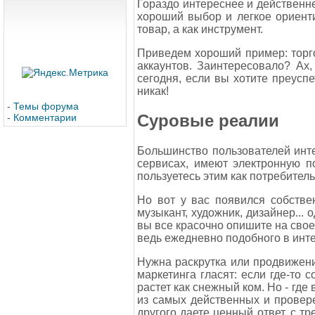
Гораздо интереснее и действенне
хороший выбор и легкое ориент
товар, а как инструмент.
Приведем хороший пример: торго
аккаунтов. Заинтересовало? Ах
сегодня, если вы хотите преуспе
никак!
-
Темы форума
Суровые реалии
-
Комментарии
Большинство пользователей инте
сервисах, имеют электронную по
пользуетесь этим как потребитель
Но вот у вас появился собстве
музыкант, художник, дизайнер... 
вы все красочно опишите на своем
ведь ежедневно подобного в инте
Нужна раскрутка или продвижение
маркетинга гласят: если где-то 
растет как снежный ком. Но - где 
из самых действенных и провер
другого даете ценный ответ, с тр