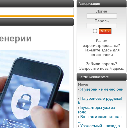
Авторизация
Логин
Пароль
женерии
Вы не
зарегистрированы?
Нажмите здесь
для
регистрации.
Забыли пароль?
Запросите новый
здесь
.
Letzte Kommentare
News
Я уверен - именно они
...
На урановые рудники!
К...
Бухгалтеры уже за
голо...
Вот так и заменят нас
...
Уважаемый - назад в