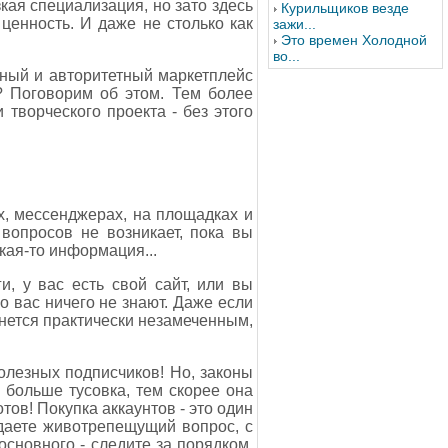
кая специализация, но зато здесь
Курильщиков везде
енность. И даже не столько как
зажи...
Это времен Холодной
во...
пный и авторитетный маркетплейс
? Поговорим об этом. Тем более
 творческого проекта - без этого
х, мессенджерах, на площадках и
 вопросов не возникает, пока вы
кая-то информация...
, у вас есть свой сайт, или вы
 о вас ничего не знают. Даже если
танется практически незамеченным,
полезных подписчиков! Но, законы
м больше тусовка, тем скорее она
отов! Покупка аккаунтов - это один
даете животрепещущий вопрос, с
 основного - следите за порядком,