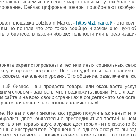
е так называемые нишевые маркетплейсы - у них более уз
ирование. Сейчас цифровые товары приобретают особую ц
вая площадка Lolzteam Market -
https://lzt.market/
- это кру
, вы не поняли что это такое вообще и зачем оно нужно
ть в бизнесе, в какой-либо деятельности или в реализации
рнета зарегистрированы в тех или иных социальных сетя
чту и прочее подобное. Все это удобно и, как правило,
, скажем, начального уровня. Это общение, развлечение, ка
нный бизнес - вы продаете товары или оказываете услуги
одним словом - вам есть, что предложить людям! Но... люди
 сайте и на всех своих страницах в соцсетях - это все ос
рнете появляется в огромных количествах!
. Но вы и сами знаете, как трудно получить активных и 
собрались двое, обязательно присоединиться третий. И че
взять этих первых двух, а лучше десятерых - и не каких-то б
енных инструментов! Упрощенно: с одного аккаунта вы за
етьего уточняете, с прочих делаете тоже самое... со своего