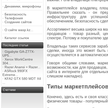
·
Динамики, микрофоны
В маркетплейсе владелец пло
Правильнее сказать - он пре
·
Безопасность
инфраструктуру для успешно
·
Телефония
обеспечением, безопасность сдело
·
Создание сайтов
Ассортимент весьма широк на ма
·
О сайте wasp.kz...
продавцов - товар разный, ц
спектре. Потому и покупателю зде
·
Каталог ссылок
Последние статьи
Владельцы таких сервисов зараб
сделки, иногда это может быть 
·
Gigabyte GA-Z77X-
осуществляется в автоматическ
UP5...
·
Xerox WorkCentre
Говоря общими словами, марке
304...
·
Razer Anansi + Razer...
возможности, как для продавцов,
·
ASRock 990FX
сайта в интернете для отдельных
Extreme...
слишком накладно).
·
KFA2 GTX 580 MDT X4
...
Типы маркетплейсо
Счетчики
Конечно, здесь есть и своя кла
физические товары - популярный в