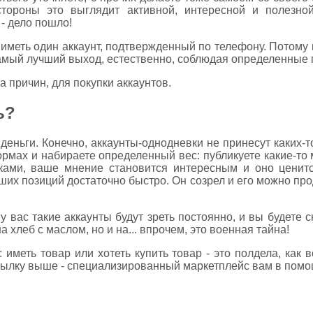
стороны это выглядит активной, интересной и полезно
 - дело пошло!
 иметь один аккаунт, подтвержденный по телефону. Потому 
самый лучший выход, естественно, соблюдая определенные 
 причин, для покупки аккаунтов.
ь?
деньги. Конечно, аккаунты-однодневки не принесут каких-
ормах и набираете определенный вес: публикуете какие-то
ками, ваше мнение становится интересным и оно ценитс
ших позиций достаточно быстро. Он созрел и его можно про
у вас такие аккаунты будут зреть постоянно, и вы будете с
 хлеб с маслом, но и на... впрочем, это военная тайна!
 иметь товар или хотеть купить товар - это полдела, как 
сылку выше - специализированный маркетплейс вам в помо