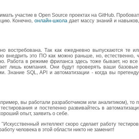
мать участие в Open Source проектах на GitHub. Пробоват
ицию. Конечно,
онлайн-школа
дает массу знаний и навыков,
чно востребована. Так как ежедневно выпускаются те и
но внедрить это ПО как можно раньше, но, естественно, 
но. Работа в режиме фриланса здесь тоже бывает, но все
вает лишь компания. Они будут проверять ваши базовые
и. Знание SQL, API и автоматизации - когда вы претенд
например, вы работали разработчиком или аналитиком), то 
о тестирования и постепенно развивайтесь в автоматизац
ороший опыт, заявить о себе.
"Искусственный интеллект скоро сделает работу тестировщ
боту человека в этой области никто не заменит!