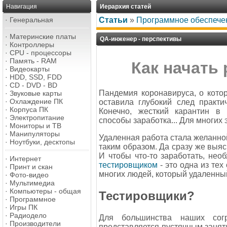
Навигация
Иерархия статей
·
Генеральная
Статьи
»
Программное обеспече
·
Материнские платы
QA-инженер - перспективы
·
Контроллеры
·
CPU - процессоры
·
Память - RAM
Как начать
·
Видеокарты
·
HDD, SSD, FDD
·
CD - DVD - BD
Пандемия коронавируса, о котор
·
Звуковые карты
·
Охлаждение ПК
оставила глубокий след практи
·
Корпуса ПК
Конечно, жесткий карантин в
·
Электропитание
способы заработка... Для многих
·
Мониторы и ТВ
·
Манипуляторы
Удаленная работа стала желанной
·
Ноутбуки, десктопы
таким образом. Да сразу же выясн
И чтобы что-то заработать, не
·
Интернет
тестировщиком
- это одна из тех
·
Принт и скан
многих людей, который удаленны
·
Фото-видео
·
Мультимедиа
·
Компьютеры - общая
Тестировщики?
·
Программное
·
Игры ПК
·
Радиодело
Для большинства наших согр
·
Производители
представляется пустячным занят