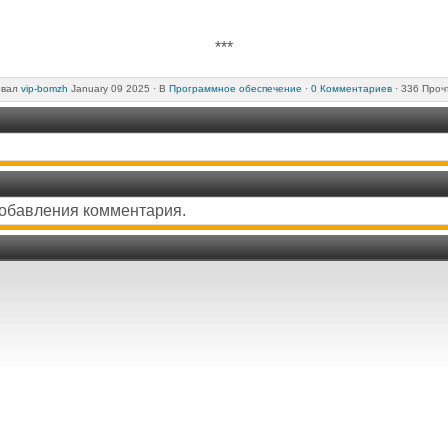
***
овал
vip-bomzh
January 09 2025 ·
В
Программное обеспечение
·
0 Комментариев
· 336 Проч
добавления комментария.