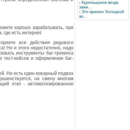
Курильщиков везде
зажи...
Это времен Холодной
во...
 можете хорошо зарабатывать, при
 где есть интернет.
торяете все действия рядового
а! Но и этого недостаточно, надо
зовать инструменты баг-трекинга
е тест-кейсов и оформлении баг-
ей. Но есть один коварный подвох
ершенствуется, на смену многим
щий этап - автоматизированное