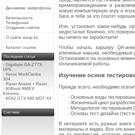
времяпровождением и развлечен
·
Динамики, микрофоны
новую компьютерную игру и игра
баги, и тебе за это платят хороши
·
Безопасность
·
Телефония
Или, установил какое-нибудь п
·
Создание сайтов
недостатки! Конечно, это поверхн
вы ничего не заработаете!
·
О сайте wasp.kz...
Чтобы начать карьеру QA-инж
·
Каталог ссылок
ключевые навыки, необходимые д
Последние статьи
Остановимся на основных момент
оплачиваемой работы.
·
Gigabyte GA-Z77X-
UP5...
·
Xerox WorkCentre
Изучение основ тестиров
304...
·
Razer Anansi + Razer...
Прежде всего, необходимо освоит
·
ASRock 990FX
Extreme...
- Основные виды тестирования
·
KFA2 GTX 580 MDT X4
- Жизненный цикл разработк
...
- Методология тестирования (W
Счетчики
- Основы тест-дизайна (тест-
В интернете есть разные книги
материалы и видео. Все это коне
не та профессия, которую можн