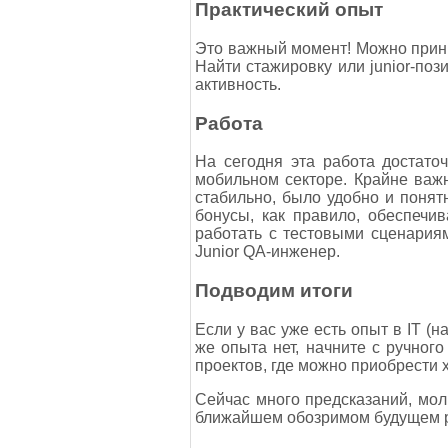
Практический опыт
Это важный момент! Можно прини
Найти стажировку или junior-поз
активность.
Работа
На сегодня эта работа достато
мобильном секторе. Крайне важ
стабильно, было удобно и понят
бонусы, как правило, обеспечи
работать с тестовыми сценариям
Junior QA-инженер.
Подводим итоги
Если у вас уже есть опыт в IT (
же опыта нет, начните с ручног
проектов, где можно приобрести х
Сейчас много предсказаний, мол 
ближайшем обозримом будущем ра