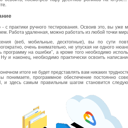
те.
ание
 - с практики ручного тестирования. Освоив это, вы уже
м. Работа удаленная, можно работать из любой точки мира,
ения (веб, мобильные, десктопные), вы по сути пов
ногократно, очень внимательно, не упуская ни одного нюанс
ть программу на ошибки", а кроме того необходимо исполь
 Ну и наконец, необходимо практически освоить написани
онечном итоге не будет представлять вам никаких трудност
 вы понимаете, программное обеспечение постоянно сов
, и здесь самым правильным шагом становится следую