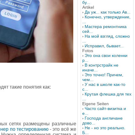
бу...
Artikel
Да уж... как только Ав...
Конечно, утверждение,
...
Мастера ремонтника
сей...
На мой взгляд, сложно
...
Исправил, бывает...
Fotos
Это она свои коленки
р...
В контрстрайк не
иначе...
Это точно! Причем,
чем...
У нас в школе как-то
дят такие понятия как:
с...
Крутая флешка для тех
...
Eigene Seiten
Часто сайт-визитка и
е...
Господа англичане
дово...
ьных сетях размещены различные
Не - но это реально.
нер по тестированию
- это всё же
Б...
. Нужна определенная система и