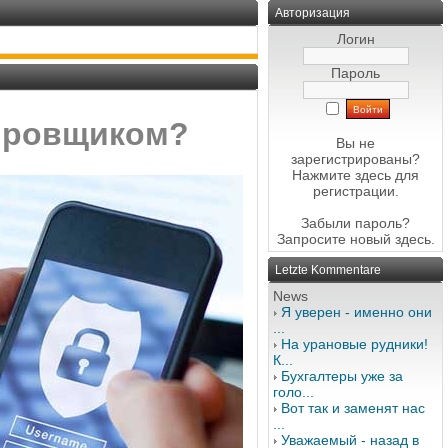
Авторизация
Логин
Пароль
тировщиком?
Вы не
зарегистрированы?
Нажмите здесь
для
регистрации.
Забыли пароль?
Запросите новый
здесь
.
Letzte Kommentare
News
Я уверен - именно они
...
На урановые рудники!
К...
Бухгалтеры уже за
голо...
Вот так и заменят нас
...
Уважаемый - назад в