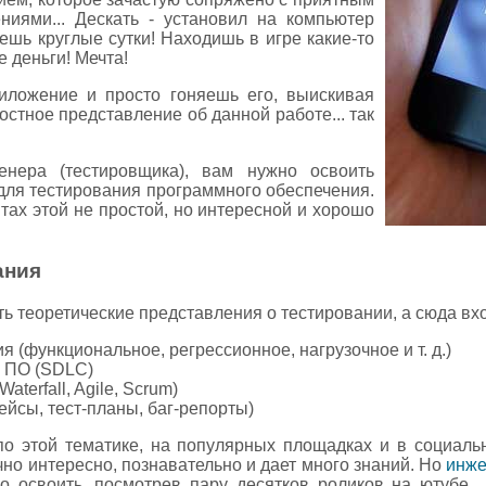
иями... Дескать - установил на компьютер
ешь круглые сутки! Находишь в игре какие-то
е деньги! Мечта!
риложение и просто гоняешь его, выискивая
остное представление об данной работе... так
енера (тестировщика), вам нужно освоить
ля тестирования программного обеспечения.
ах этой не простой, но интересной и хорошо
ания
ь теоретические представления о тестировании, а сюда вхо
 (функциональное, регрессионное, нагрузочное и т. д.)
и ПО (SDLC)
aterfall, Agile, Scrum)
кейсы, тест-планы, баг-репорты)
 по этой тематике, на популярных площадках и в социал
чно интересно, познавательно и дает много знаний. Но
инже
о освоить, посмотрев пару десятков роликов на ютубе..