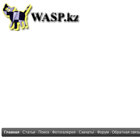
Главная
·
Статьи
·
Поиск
·
Фотогалерея
·
Скачать!
·
Форум
·
Обратная связ