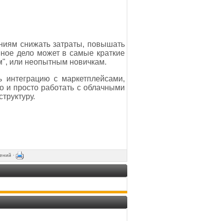
ниям снижать затраты, повышать
нное дело может в самые краткие
м", или неопытным новичкам.
ь интеграцию с маркетплейсами,
о и просто работать с облачными
труктуру.
ений ·