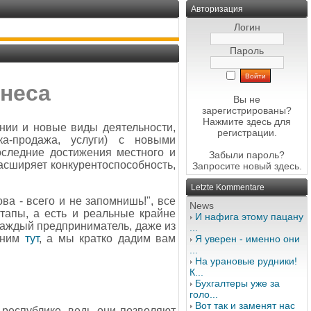
Авторизация
Логин
Пароль
неса
Вы не
зарегистрированы?
Нажмите здесь
для
нии и новые виды деятельности,
регистрации.
ка-продажа, услуги) с новыми
оследние достижения местного и
Забыли пароль?
расширяет конкурентоспособность,
Запросите новый
здесь
.
Letzte Kommentare
ва - всего и не запомнишь!", все
News
ртапы, а есть и реальные крайне
И нафига этому пацану
каждый предприниматель, даже из
...
с ним
тут
, а мы кратко дадим вам
Я уверен - именно они
...
На урановые рудники!
К...
Бухгалтеры уже за
голо...
Вот так и заменят нас
республике, ведь они позволяют