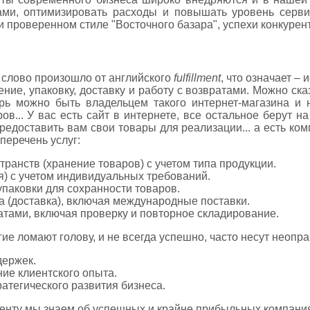
ми, оптимизировать расходы и повышать уровень серви
 проверенном стиле "Восточного базара", успехи конкурент
 слово произошло от английского
fulfillment
, что означает –
ение, упаковку, доставку и работу с возвратами. Можно ска
ерь можно быть владельцем такого интернет-магазина и 
в... У вас есть сайт в интернете, все остальное берут н
редоставить вам свои товары для реализации... а есть к
перечень услуг:
транств (хранение товаров) с учетом типа продукции.
ия) с учетом индивидуальных требований.
упаковки для сохранности товаров.
та (доставка), включая международные поставки.
ратами, включая проверку и повторное складирование.
гие ломают голову, и не всегда успешно, часто несут неопр
держек.
ие клиентского опыта.
атегического развития бизнеса.
енту мы знаем об успешных и крайне прибыльных компаниях