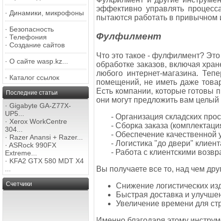
эффективно управлять процесса
·
Динамики, микрофоны
пытаются работать в привычном и
·
Безопасность
Фулфилмент
·
Телефония
·
Создание сайтов
Что это такое - фулфилмент? Это
·
О сайте wasp.kz...
обработке заказов, включая хран
любого интернет-магазина. Теп
·
Каталог ссылок
помещений, не иметь даже товаро
Есть компании, которые готовы п
Последние статьи
они могут предложить вам целый 
·
Gigabyte GA-Z77X-
UP5...
- Организация складских прос
·
Xerox WorkCentre
- Сборка заказа (комплектац
304...
- Обеспечение качественной 
·
Razer Anansi + Razer...
- Логистика "до двери" клиен
·
ASRock 990FX
- Работа с клиентскими возв
Extreme...
·
KFA2 GTX 580 MDT X4
...
Вы получаете все то, над чем дру
Счетчики
Снижение логистических из
Быстрая доставка и улучшен
Увеличение времени для стр
Именно благодаря этому инструм