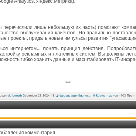
oogle Analytics, Яндекс.Метрика).
 перечислили лишь небольшую их часть) помогают компа
качество обслуживания клиентов. Но правильно поставле
ные проекты, придать новые импульсы развития "угасающи
ься интернетом... понять принцип действия. Попробоват
настройку рекламных и платежных систем. Вы должны легк
ожность гибко хранить данные и масштабировать IT-инфрас
***
овал
vip-bomzh
December 23 2024 ·
В
Цифровизация бизнеса
·
0 Комментариев
· 403 Прочт
добавления комментария.