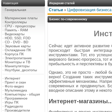
Навигация
Иерархия статей
·
Генеральная
Статьи
»
Цифровизация бизнеса
·
Материнские платы
Бизнес по-современному
·
Контроллеры
·
CPU - процессоры
·
Память - RAM
Инс
·
Видеокарты
·
HDD, SSD, FDD
·
CD - DVD - BD
Сейчас идет активное развитие
·
Звуковые карты
·
Охлаждение ПК
происходит быстрая интеграц
·
Корпуса ПК
инструментами. Тот, кто успеш
·
Электропитание
мирового бизнес-прогресса, тот 
·
Мониторы и ТВ
прибыльность и перспективы в бу
·
Манипуляторы
·
Ноутбуки, десктопы
Однако, это не просто - любой б
верно! Создание таких инструме
·
Интернет
эффективные механизмы. Наприме
·
Принт и скан
современных и продвинутых. Б
·
Фото-видео
вводное описание этому и некот
·
Мультимедиа
·
Компьютеры - общая
·
Программное
Интернет-магазины..
·
Игры ПК
·
Радиодело
·
Производители
Фулфилмент и другие инструмен