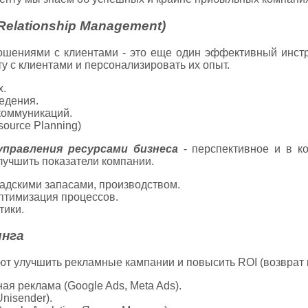
elationship Management)
шениями с клиентами - это еще один эффективный инстр
у с клиентами и персонализировать их опыт.
х.
едения.
коммуникаций.
ource Planning)
правления ресурсами бизнеса
- перспективное и в к
лучшить показатели компании.
адскими запасами, производством.
птимизация процессов.
тики.
нга
т улучшить рекламные кампании и повысить ROI (возврат н
ная реклама (Google Ads, Meta Ads).
Unisender).