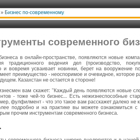
»
Бизнес по-современному
трументы современного биз
 бизнеса в онлайн-пространстве, появляются новые компа
ия традиционного ведения дел (производство, покуп
но и вовремя усваивает новинки, берет на вооружение п
имеет преимущество - неоспоримое и очевидное, которое 
дущем. Казахстан не остается в стороне!
изнесмен вам скажет: "Каждый день появляются новые сло
нтов - тоже чей-то бизнес... Есть нежизнеспособные ста
р, фулфилмент - что это такое вам расскажет далеко не 
олее подробно и на практике вы можете ознакомиться 
орым прочим инструментам современного бизнеса.
.
ты современного бизнеса широко внедряются и в нашей 