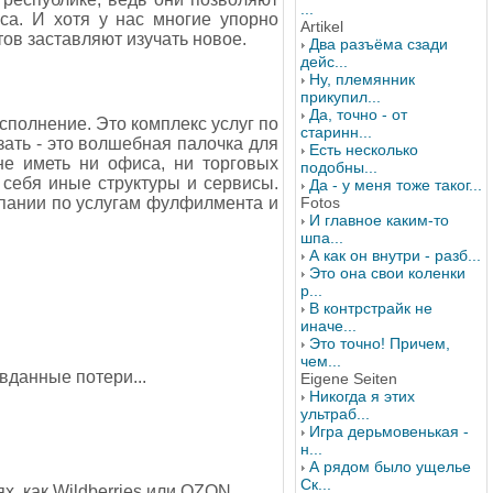
...
са. И хотя у нас многие упорно
Artikel
ов заставляют изучать новое.
Два разъёма сзади
дейс...
Ну, племянник
прикупил...
Да, точно - от
 исполнение. Это комплекс услуг по
старинн...
зать - это волшебная палочка для
Есть несколько
не иметь ни офиса, ни торговых
подобны...
а себя иные структуры и сервисы.
Да - у меня тоже таког...
Fotos
омпании по услугам фулфилмента и
И главное каким-то
шпа...
А как он внутри - разб...
Это она свои коленки
р...
В контрстрайк не
иначе...
Это точно! Причем,
чем...
авданные потери...
Eigene Seiten
Никогда я этих
ультраб...
Игра дерьмовенькая -
н...
А рядом было ущелье
Ск...
, как Wildberries или OZON.