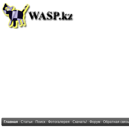
Главная
·
Статьи
·
Поиск
·
Фотогалерея
·
Скачать!
·
Форум
·
Обратная связ